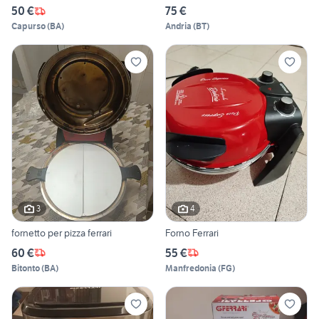
50 €
75 €
Capurso
(
BA
)
Andria
(
BT
)
3
4
fornetto per pizza ferrari
Forno Ferrari
60 €
55 €
Bitonto
(
BA
)
Manfredonia
(
FG
)