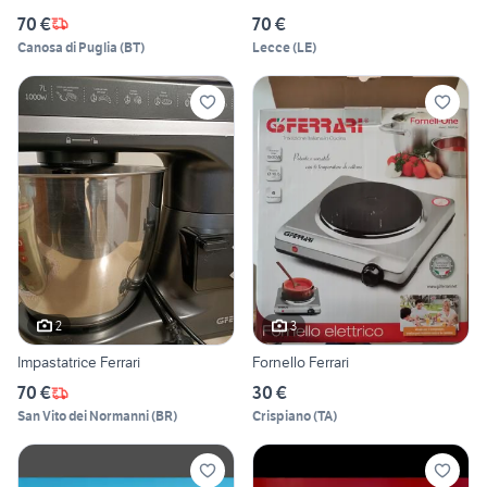
70 €
70 €
Canosa di Puglia
(
BT
)
Lecce
(
LE
)
2
3
Impastatrice Ferrari
Fornello Ferrari
70 €
30 €
San Vito dei Normanni
(
BR
)
Crispiano
(
TA
)