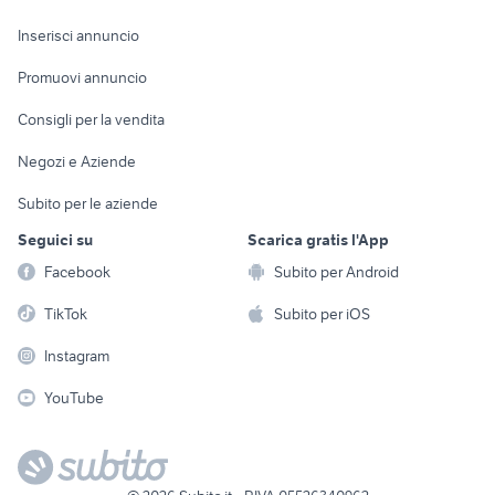
Arredamento e
Console e
Accessori per
Casalinghi
Inserisci annuncio
Videogiochi
animali
Elettrodomestici
Promuovi annuncio
Audio/Video
Musica e Film
Giardino e Fai da te
Consigli per la vendita
Fotografia
Libri e Riviste
Abbigliamento e
Negozi e Aziende
Telefonia
Strumenti Musicali
Accessori
Subito per le aziende
Sports
Tutto per i bambini
Seguici su
Scarica gratis l'App
Biciclette
Facebook
Subito per Android
Collezionismo
TikTok
Subito per iOS
Instagram
YouTube