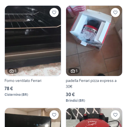
6
5
Forno ventilato Ferrari
padella Ferrari pizza express a
30€
78 €
30 €
Cisternino
(
BR
)
Brindisi
(
BR
)