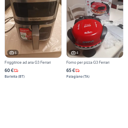
6
4
Friggitrice ad aria G3 Ferrari
Forno per pizza G3 Ferrari
60 €
65 €
Barletta
(
BT
)
Palagiano
(
TA
)