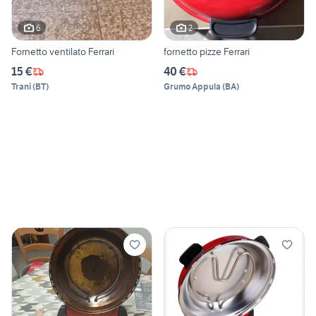
6
2
Fornetto ventilato Ferrari
fornetto pizze Ferrari
15 €
40 €
Trani
(
BT
)
Grumo Appula
(
BA
)