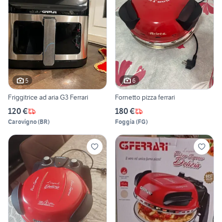
5
6
Friggitrice ad aria G3 Ferrari
Fornetto pizza ferrari
120 €
180 €
Carovigno
(
BR
)
Foggia
(
FG
)