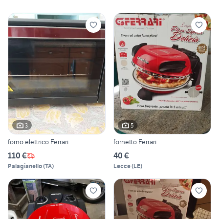
3
5
forno elettrico Ferrari
fornetto Ferrari
110 €
40 €
Palagianello
(
TA
)
Lecce
(
LE
)