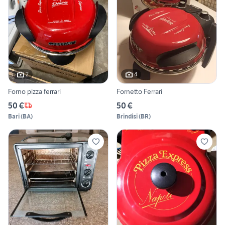
2
4
Forno pizza ferrari
Fornetto Ferrari
50 €
50 €
Bari
(
BA
)
Brindisi
(
BR
)