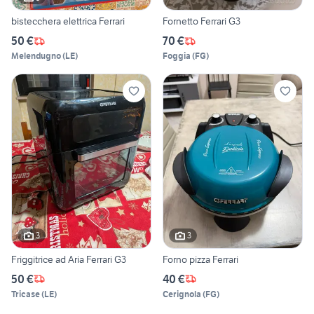
bistecchera elettrica Ferrari
Fornetto Ferrari G3
50 €
70 €
Melendugno
(
LE
)
Foggia
(
FG
)
3
3
Friggitrice ad Aria Ferrari G3
Forno pizza Ferrari
50 €
40 €
Tricase
(
LE
)
Cerignola
(
FG
)