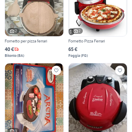
2
2
Fornetto per pizza ferrari
Fornetto Pizza Ferrari
40 €
65 €
Bitonto
(
BA
)
Foggia
(
FG
)
3