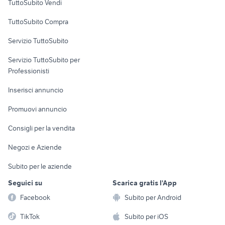
TuttoSubito Vendi
Uffici e Locali
TuttoSubito Compra
commerciali
Servizio TuttoSubito
elettronica
per la casa e la
sports e hobby
Servizio TuttoSubito per
persona
Informatica
Animali
Professionisti
Arredamento e
Console e
Accessori per
Casalinghi
Inserisci annuncio
Videogiochi
animali
Elettrodomestici
Promuovi annuncio
Audio/Video
Musica e Film
Giardino e Fai da te
Consigli per la vendita
Fotografia
Libri e Riviste
Abbigliamento e
Negozi e Aziende
Telefonia
Strumenti Musicali
Accessori
Subito per le aziende
Sports
Tutto per i bambini
Seguici su
Scarica gratis l'App
Biciclette
Facebook
Subito per Android
Collezionismo
TikTok
Subito per iOS