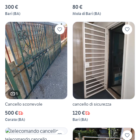
300 €
80 €
Bari
(
BA
)
Mola di Bari
(
BA
)
5
Cancello scorrevole
cancello di sicurezza
500 €
120 €
Corato
(
BA
)
Bari
(
BA
)
telecomando cancello