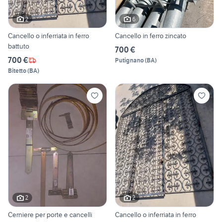
2
6
Cancello o inferriata in ferro
Cancello in ferro zincato
battuto
700 €
700 €
Putignano
(
BA
)
Bitetto
(
BA
)
2
2
Cerniere per porte e cancelli
Cancello o inferriata in ferro