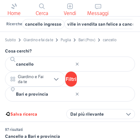
Home
Cerca
Vendi
Messaggi
cancello ingresso
ville in vendita san felice a cancello
Ricerche
Subito
Giardino e fai da te
Puglia
Bari (Prov)
cancello
Cosa cerchi?
Giardino e Fai
Filtri
da te
Salva ricerca
Dal più rilevante
97 risultati
Cancello a Bari e provincia