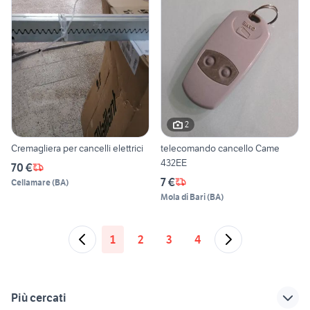
2
Cremagliera per cancelli elettrici
telecomando cancello Came
432EE
70 €
7 €
Cellamare
(
BA
)
Mola di Bari
(
BA
)
1
2
3
4
Più cercati