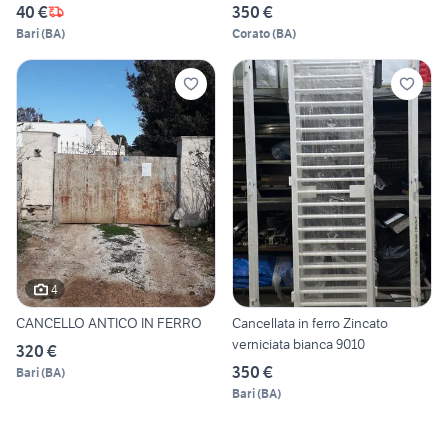
40 €
350 €
Bari
(
BA
)
Corato
(
BA
)
4
CANCELLO ANTICO IN FERRO
Cancellata in ferro Zincato
verniciata bianca 9010
320 €
350 €
Bari
(
BA
)
Bari
(
BA
)