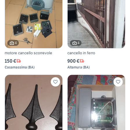
4
4
motore cancello scorrevole
cancello in ferro
150 €
900 €
Casamassima
(
BA
)
Altamura
(
BA
)