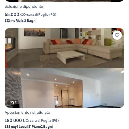
Soluzione dipendente
65.000 €
Orsara di Puglia
(
FG
)
122 mq
Rialz.
3 Bagni
6
Appartamento ristrutturato
180.000 €
Orsara di Puglia
(
FG
)
135 mq
4 Locali
1° Piano
2 Bagni