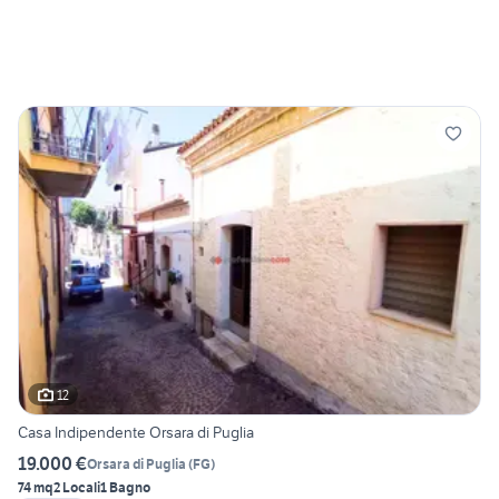
12
Casa Indipendente Orsara di Puglia
19.000 €
Orsara di Puglia
(
FG
)
74 mq
2 Locali
1 Bagno