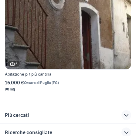
6
Abitazione p. t.più cantina
16.000 €
Orsara di Puglia
(
FG
)
90 mq
Più cercati
Correlati
Richerche simili
Suggerimenti
Ricerche consigliate