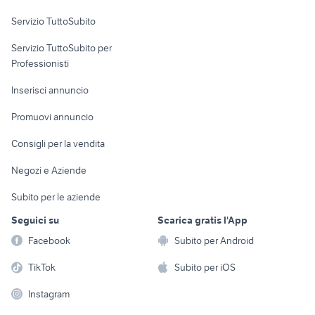
Servizio TuttoSubito
elettronica
per la casa e la
sports e hobby
Servizio TuttoSubito per
persona
Informatica
Animali
Professionisti
Arredamento e
Console e
Accessori per
Casalinghi
Inserisci annuncio
Videogiochi
animali
Elettrodomestici
Promuovi annuncio
Audio/Video
Musica e Film
Giardino e Fai da te
Consigli per la vendita
Fotografia
Libri e Riviste
Abbigliamento e
Negozi e Aziende
Telefonia
Strumenti Musicali
Accessori
Subito per le aziende
Sports
Tutto per i bambini
Seguici su
Scarica gratis l'App
Biciclette
Facebook
Subito per Android
Collezionismo
TikTok
Subito per iOS
Instagram