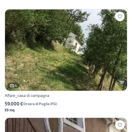
6
Affare_casa di campagna
59.000 €
Orsara di Puglia
(
FG
)
55 mq