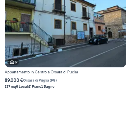
6
Appartamento in Centro a Orsara di Puglia
89.000 €
Orsara di Puglia
(
FG
)
137 mq
6 Locali
1° Piano
1 Bagno