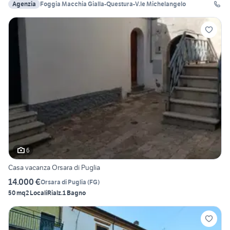
Agenzia
Foggia Macchia Gialla-Questura-V.le Michelangelo
6
Casa vacanza Orsara di Puglia
14.000 €
Orsara di Puglia
(
FG
)
50 mq
2 Locali
Rialz.
1 Bagno