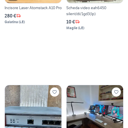
Incisore Laser Atomstack A10 Pro
Scheda video eah6450
silent/di/1gd3(lp)
280 €
10 €
Galatina
(
LE
)
Maglie
(
LE
)