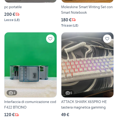
pc portatile
Moleskine Smart Writing Set con
Smart Notebook
200 €
180 €
Lecce
(
LE
)
Tricase
(
LE
)
4
6
Interfaccia di comunicazione cod
ATTACK SHARK X65PRO HE
F422 BTICINO
tastiera magnetica gamming
120 €
49 €