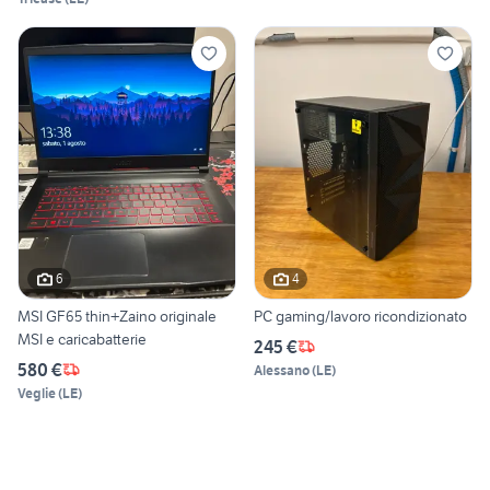
6
4
MSI GF65 thin+Zaino originale
PC gaming/lavoro ricondizionato
MSI e caricabatterie
245 €
580 €
Alessano
(
LE
)
Veglie
(
LE
)