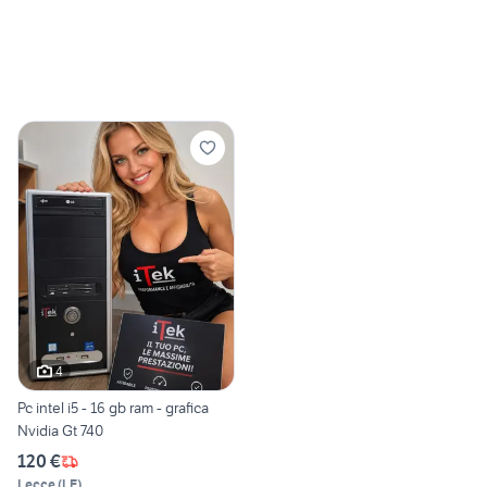
4
Pc intel i5 - 16 gb ram - grafica
Nvidia Gt 740
120 €
Lecce
(
LE
)