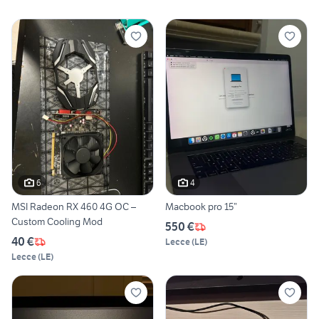
6
4
MSI Radeon RX 460 4G OC –
Macbook pro 15”
Custom Cooling Mod
550 €
40 €
Lecce
(
LE
)
Lecce
(
LE
)