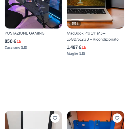
3
POSTAZIONE GAMING
MacBook Pro 14” M3 –
16GB/512GB – Ricondizionato
850 €
1.487 €
Casarano
(
LE
)
Maglie
(
LE
)