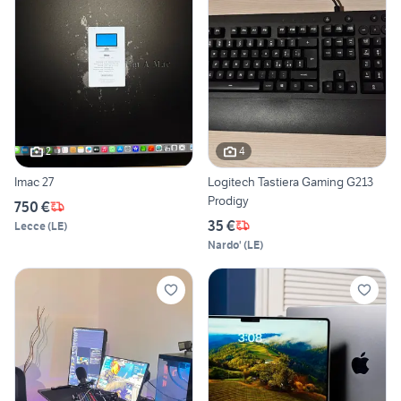
2
4
Imac 27
Logitech Tastiera Gaming G213
Prodigy
750 €
35 €
Lecce
(
LE
)
Nardo'
(
LE
)