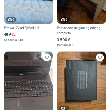
5
6
Firewall Zyxel ZyWALL 5
Postazione pc gaming editing
completa
45 €
3.500 €
Specchia
(
LE
)
Corsano
(
LE
)
2