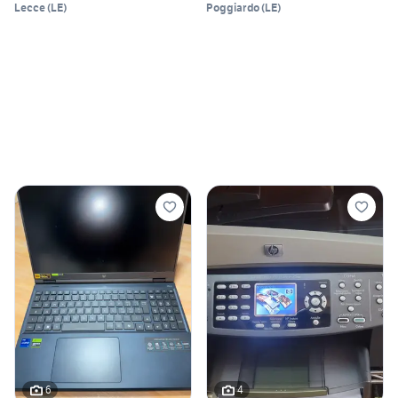
Lecce
(
LE
)
Poggiardo
(
LE
)
6
4