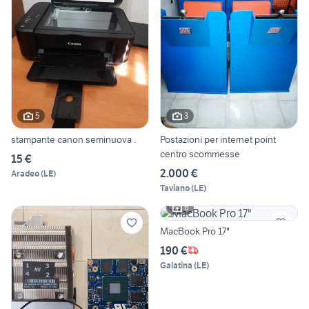
5
3
stampante canon seminuova .
Postazioni per internet point
centro scommesse
15 €
2.000 €
Aradeo
(
LE
)
Taviano
(
LE
)
6
MacBook Pro 17"
190 €
Galatina
(
LE
)