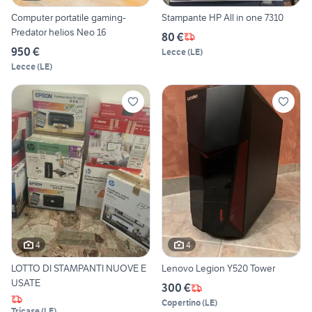
Computer portatile gaming-
Stampante HP All in one 7310
Predator helios Neo 16
80 €
950 €
Lecce
(
LE
)
Lecce
(
LE
)
4
4
LOTTO DI STAMPANTI NUOVE E
Lenovo Legion Y520 Tower
USATE
300 €
Copertino
(
LE
)
Tricase
(
LE
)