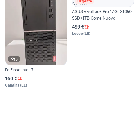
Urgente
ASUS VivoBook Pro 17 GTX1050
SSD+1TB Come Nuovo
499 €
Lecce
(
LE
)
3
Pc Fisso Intel i7
160 €
Galatina
(
LE
)