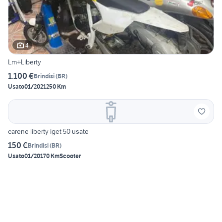
4
Lm+Liberty
1.100 €
Brindisi
(
BR
)
Usato
01/2021
250 Km
carene liberty iget 50 usate
150 €
Brindisi
(
BR
)
Usato
01/2017
0 Km
Scooter