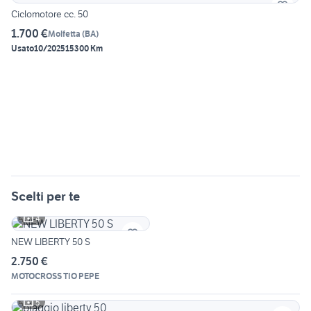
Ciclomotore cc. 50
1.700 €
Molfetta
(
BA
)
Usato
10/2025
15300 Km
Scelti per te
4
NEW LIBERTY 50 S
2.750 €
MOTOCROSS TIO PEPE
5