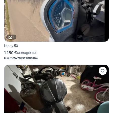
4
liberty 50
1.150 €
Grottaglie
(
TA
)
Usato
05/2023
19000 Km