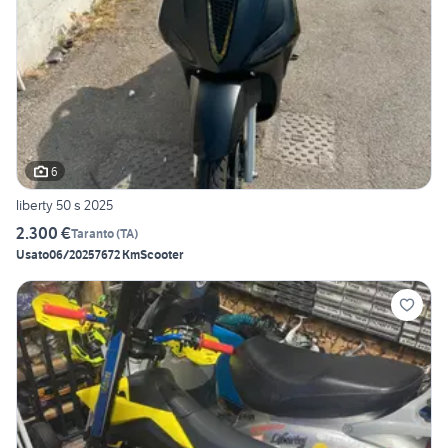
6
liberty 50 s 2025
2.300 €
Taranto
(
TA
)
Usato
06/2025
7672 Km
Scooter