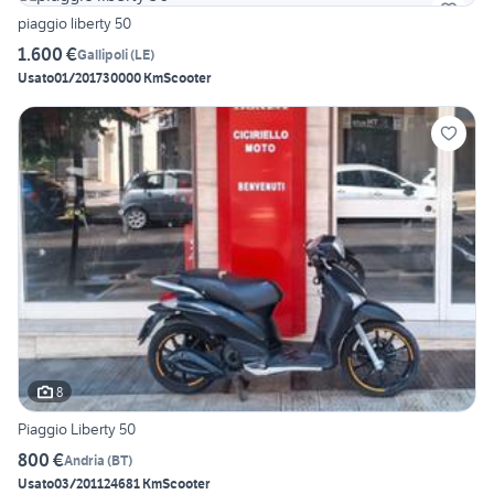
piaggio liberty 50
1.600 €
Gallipoli
(
LE
)
Usato
01/2017
30000 Km
Scooter
8
Piaggio Liberty 50
800 €
Andria
(
BT
)
Usato
03/2011
24681 Km
Scooter