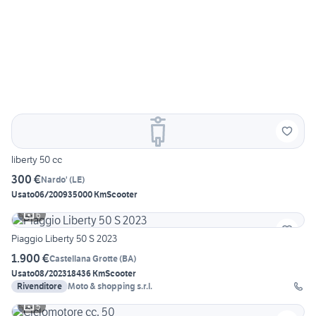
liberty 50 cc
300 €
Nardo'
(
LE
)
Usato
06/2009
35000 Km
Scooter
6
Piaggio Liberty 50 S 2023
1.900 €
Castellana Grotte
(
BA
)
Usato
08/2023
18436 Km
Scooter
Rivenditore
Moto & shopping s.r.l.
5