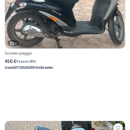
4
Scooter piaggio
450 €
Fasano
(
BR
)
Usato
07/2010
1000 Km
Scooter