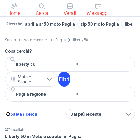
Home
Cerca
Vendi
Messaggi
aprilia sr 50 moto Puglia
zip 50 moto Puglia
liberty
Ricerche
Subito
Moto e scooter
Puglia
liberty 50
Cosa cerchi?
Moto e
Filtri
Scooter
Salva ricerca
Dal più recente
174 risultati
Liberty 50 in Moto e scooter in Puglia