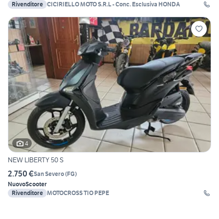
Rivenditore
CICIRIELLO MOTO S.R.L - Conc. Esclusiva HONDA
4
NEW LIBERTY 50 S
2.750 €
San Severo
(
FG
)
Nuovo
Scooter
Rivenditore
MOTOCROSS TIO PEPE