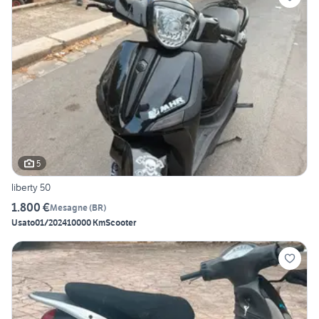
5
liberty 50
1.800 €
Mesagne
(
BR
)
Usato
01/2024
10000 Km
Scooter