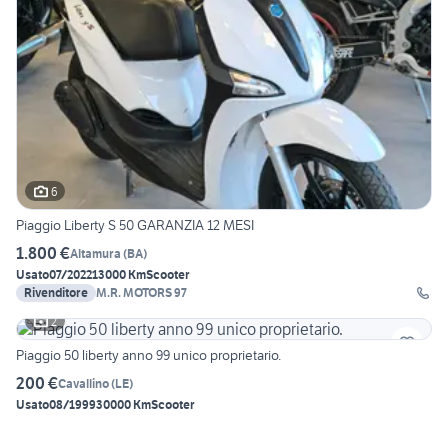
6
Piaggio Liberty S 50 GARANZIA 12 MESI
1.800 €
Altamura
(
BA
)
Usato
07/2022
13000 Km
Scooter
Rivenditore
M.R. MOTORS 97
2
Piaggio 50 liberty anno 99 unico proprietario.
200 €
Cavallino
(
LE
)
Usato
08/1999
30000 Km
Scooter