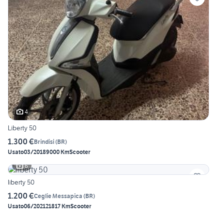
4
Liberty 50
1.300 €
Brindisi
(
BR
)
Usato
03/2018
9000 Km
Scooter
6
liberty 50
1.200 €
Ceglie Messapica
(
BR
)
Usato
06/2021
21817 Km
Scooter