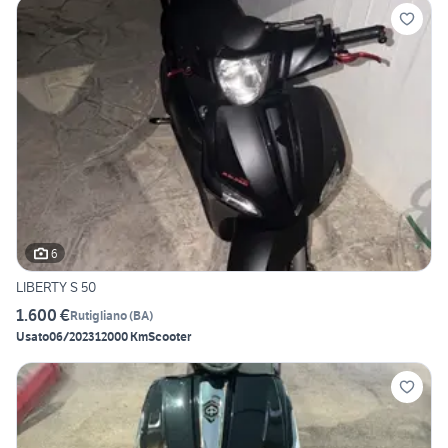
6
LIBERTY S 50
1.600 €
Rutigliano
(
BA
)
Usato
06/2023
12000 Km
Scooter