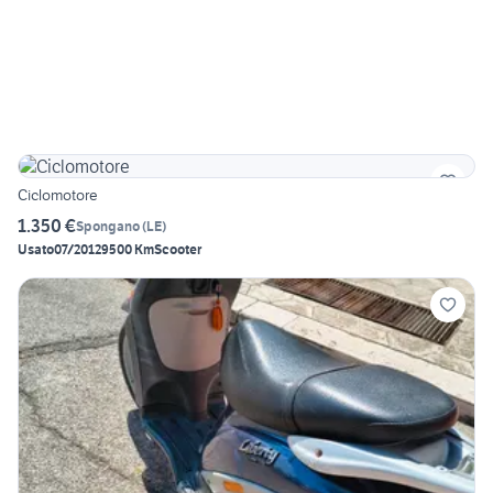
Ciclomotore
1.350 €
Spongano
(
LE
)
Usato
07/2012
9500 Km
Scooter