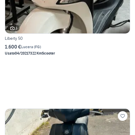
3
Liberty 50
1.600 €
Lucera
(
FG
)
Usato
04/2021
7322 Km
Scooter