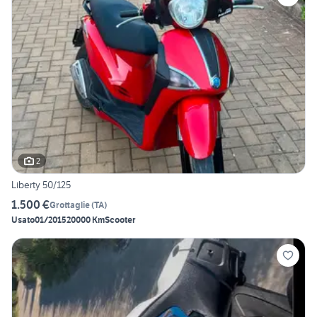
2
Liberty 50/125
1.500 €
Grottaglie
(
TA
)
Usato
01/2015
20000 Km
Scooter