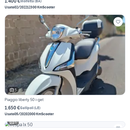
1.400 €
Molfetta
(
BA
)
Usato
02/2022
12300 Km
Scooter
5
Piaggio liberty 50 i-get
1.650 €
Gallipoli
(
LE
)
Usato
05/2020
2000 Km
Scooter
5