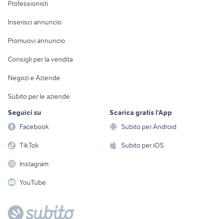
Informatica
Animali
Professionisti
Arredamento e
Console e
Accessori per
Casalinghi
Inserisci annuncio
Videogiochi
animali
Elettrodomestici
Promuovi annuncio
Audio/Video
Musica e Film
Giardino e Fai da te
Consigli per la vendita
Fotografia
Libri e Riviste
Abbigliamento e
Negozi e Aziende
Telefonia
Strumenti Musicali
Accessori
Subito per le aziende
Sports
Tutto per i bambini
Seguici su
Scarica gratis l'App
Biciclette
Facebook
Subito per Android
Collezionismo
TikTok
Subito per iOS
Instagram
YouTube