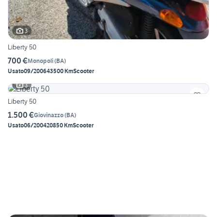
3
Liberty 50
700 €
Monopoli
(
BA
)
Usato
09/2006
43500 Km
Scooter
3
Liberty 50
1.500 €
Giovinazzo
(
BA
)
Usato
06/2004
20850 Km
Scooter