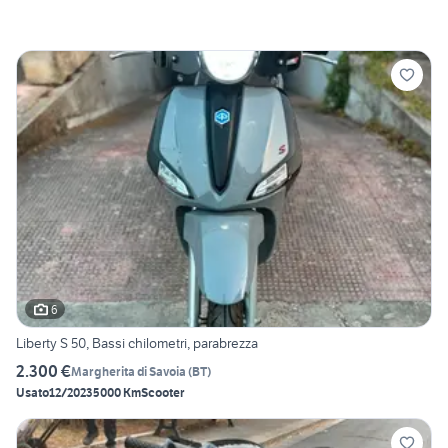
6
Liberty S 50, Bassi chilometri, parabrezza
2.300 €
Margherita di Savoia
(
BT
)
Usato
12/2023
5000 Km
Scooter