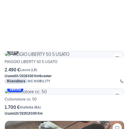
6
PIAGGIO LIBERTY 50 S USATO
2.490 €
Lecce
(
LE
)
Usato
03/2026
300 Km
Scooter
Rivenditore
MC MOBILITY
Vetrina
Ciclomotore cc. 50
1.700 €
Molfetta
(
BA
)
Usato
10/2025
15300 Km