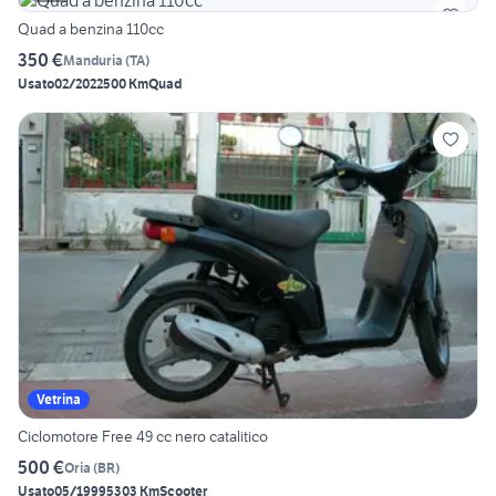
Quad a benzina 110cc
350 €
Manduria
(
TA
)
Usato
02/2022
500 Km
Quad
Vetrina
Ciclomotore Free 49 cc nero catalitico
500 €
Oria
(
BR
)
Usato
05/1999
5303 Km
Scooter