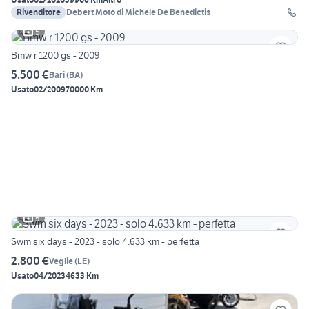
Rivenditore
Debert Moto di Michele De Benedictis
5
Bmw r 1200 gs - 2009
5.500 €
Bari
(
BA
)
Usato
02/2009
70000 Km
5
Swm six days - 2023 - solo 4.633 km - perfetta
2.800 €
Veglie
(
LE
)
Usato
04/2023
4633 Km