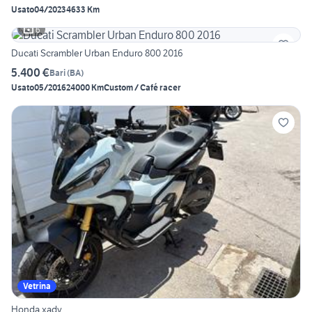
Usato
04/2023
4633 Km
6
Ducati Scrambler Urban Enduro 800 2016
5.400 €
Bari
(
BA
)
Usato
05/2016
24000 Km
Custom / Café racer
Vetrina
Honda xadv