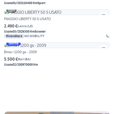
Usato
01/2021
19400 Km
Sport
6
PIAGGIO LIBERTY 50 S USATO
2.490 €
Lecce
(
LE
)
Usato
03/2026
300 Km
Scooter
Rivenditore
MC MOBILITY
Vetrina
Bmw r 1200 gs - 2009
5.500 €
Bari
(
BA
)
Usato
02/2009
70000 Km