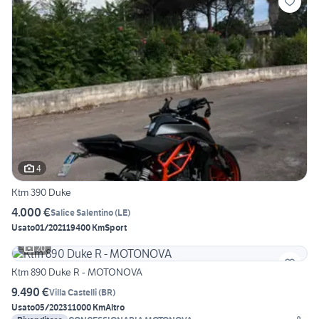
4
Ktm 390 Duke
4.000 €
Salice Salentino
(
LE
)
Usato
01/2021
19400 Km
Sport
20
Ktm 890 Duke R - MOTONOVA
9.490 €
Villa Castelli
(
BR
)
Usato
05/2023
11000 Km
Altro