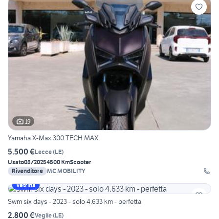
19
Yamaha X-Max 300 TECH MAX
5.500 €
Lecce
(
LE
)
Usato
05/2025
4500 Km
Scooter
Rivenditore
MC MOBILITY
Vetrina
Swm six days - 2023 - solo 4.633 km - perfetta
2.800 €
Veglie
(
LE
)