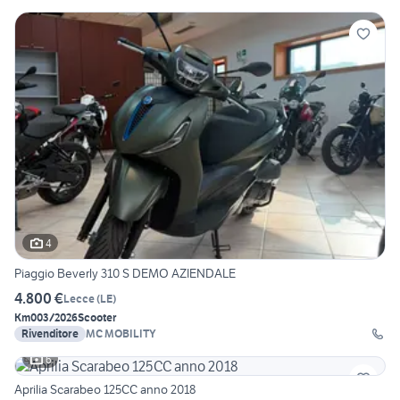
4
Piaggio Beverly 310 S DEMO AZIENDALE
4.800 €
Lecce
(
LE
)
Km0
03/2026
Scooter
Rivenditore
MC MOBILITY
6
Aprilia Scarabeo 125CC anno 2018