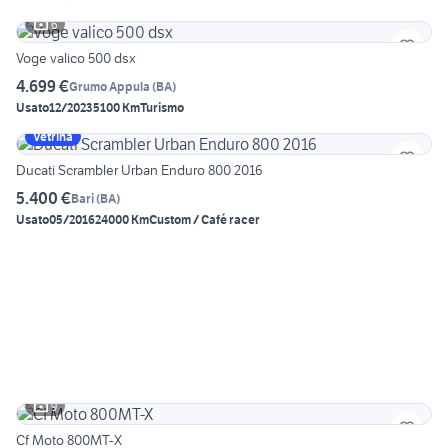
6
Voge valico 500 dsx
4.699 €
Grumo Appula
(
BA
)
Usato
12/2023
5100 Km
Turismo
Vetrina
Ducati Scrambler Urban Enduro 800 2016
5.400 €
Bari
(
BA
)
Usato
05/2016
24000 Km
Custom / Café racer
9
Cf Moto 800MT-X