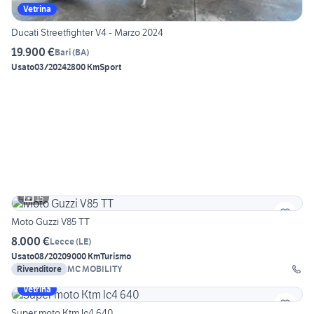
Vetrina
Ducati Streetfighter V4 - Marzo 2024
19.900 €
Bari
(
BA
)
Usato
03/2024
2800 Km
Sport
15
Moto Guzzi V85 TT
8.000 €
Lecce
(
LE
)
Usato
08/2020
9000 Km
Turismo
Rivenditore
MC MOBILITY
Vetrina
Super moto Ktm lc4 640