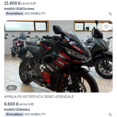
15.800 €
Lecce
(
LE
)
Km0
03/2026
Turismo
Rivenditore
MC MOBILITY
6
APRILIA RS 457 REPLICA DEMO AZIENDALE
6.600 €
Lecce
(
LE
)
Km0
03/2026
Altro
Rivenditore
MC MOBILITY