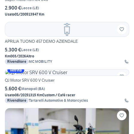
2.900 €
Lecce
(
LE
)
Usato
01/2005
13947 Km
APRILIA TUONO 457 DEMO AZIENDALE
5.300 €
Lecce
(
LE
)
Km0
03/2026
Altro
Rivenditore
MC MOBILITY
Vetrina
QJ Motor SRV 600 V Cruiser
5.600 €
Monopoli
(
BA
)
Usato
08/2025
1315 Km
Custom / Café racer
Rivenditore
Tartarelli Automotive & Motorcycles