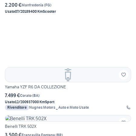
2.200 €
Manfredonia
(
FG
)
Usato
07/2018
9400 Km
Scooter
Yamaha YZF R6 DA COLLEZIONE
7.499 €
Corato
(
BA
)
Usato
12/2009
37000 Km
Sport
Rivenditore
Nugnes Motors _ Auto e Moto Usate
Benelli TRK 502X
3.500 €
Francavilla Fontana
(
BR
)