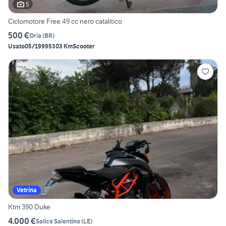
5
Ciclomotore Free 49 cc nero catalitico
500 €
Oria
(
BR
)
Usato
05/1999
5303 Km
Scooter
Vetrina
Ktm 390 Duke
4.000 €
Salice Salentino
(
LE
)