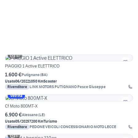
30
PIAGGIO 1 Active ELETTRICO
1.600 €
Putignano
(
BA
)
Usato
06/2022
1050 Km
Scooter
Rivenditore
LINK MOTORS PUTIGNANO Pesce Giuseppe
Vetrina
Cf Moto 800MT-X
6.900 €
Alessano
(
LE
)
Usato
05/2025
7200 Km
Turismo
Rivenditore
PEDONE VEICOLI CONCESSIONARIO MOTO LECCE
6