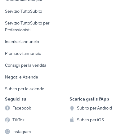
commerciali
Servizio TuttoSubito
elettronica
per la casa e la
sports e hobby
Servizio TuttoSubito per
persona
Informatica
Animali
Professionisti
Arredamento e
Console e
Accessori per
Casalinghi
Inserisci annuncio
Videogiochi
animali
Elettrodomestici
Promuovi annuncio
Audio/Video
Musica e Film
Giardino e Fai da te
Consigli per la vendita
Fotografia
Libri e Riviste
Abbigliamento e
Negozi e Aziende
Telefonia
Strumenti Musicali
Accessori
Subito per le aziende
Sports
Tutto per i bambini
Seguici su
Scarica gratis l'App
Biciclette
Facebook
Subito per Android
Collezionismo
TikTok
Subito per iOS
Instagram