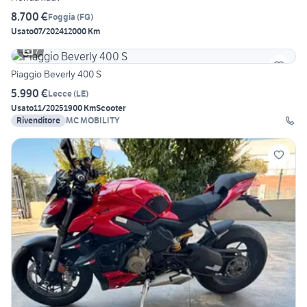
8.700 €
Foggia
(
FG
)
Usato
07/2024
12000 Km
7
Piaggio Beverly 400 S
5.990 €
Lecce
(
LE
)
Usato
11/2025
1900 Km
Scooter
Rivenditore
MC MOBILITY