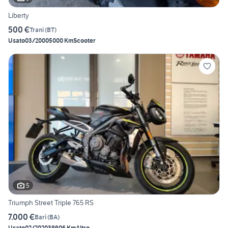
Liberty
500 €
Trani
(
BT
)
Usato
03/2000
5000 Km
Scooter
5
Triumph Street Triple 765 RS
7.000 €
Bari
(
BA
)
Usato
02/2020
39906 Km
Altro