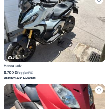
2
Honda xadv
8.700 €
Foggia
(
FG
)
Usato
07/2024
12000 Km