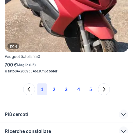
4
Peugeot Satelis 250
700 €
Maglie
(
LE
)
Usato
04/2009
35461 Km
Scooter
1
2
3
4
5
Più cercati
Correlati
Richerche simili
Suggerimenti
Ricerche consigliate