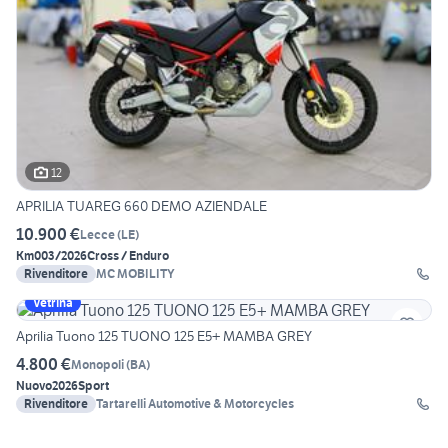
12
APRILIA TUAREG 660 DEMO AZIENDALE
10.900 €
Lecce
(
LE
)
Km0
03/2026
Cross / Enduro
Rivenditore
MC MOBILITY
Vetrina
Aprilia Tuono 125 TUONO 125 E5+ MAMBA GREY
4.800 €
Monopoli
(
BA
)
Nuovo
2026
Sport
Rivenditore
Tartarelli Automotive & Motorcycles