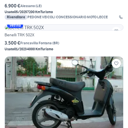
6.900 €
Alessano
(
LE
)
Usato
05/2025
7200 Km
Turismo
Rivenditore
PEDONE VEICOLI CONCESSIONARIO MOTO LECCE
Vetrina
Benelli TRK 502X
3.500 €
Francavilla Fontana
(
BR
)
Usato
01/2023
4000 Km
Turismo