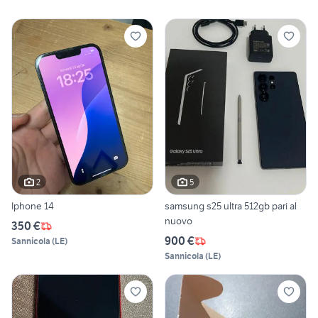
2
5
Iphone 14
samsung s25 ultra 512gb pari al
nuovo
350 €
900 €
Sannicola
(
LE
)
Sannicola
(
LE
)