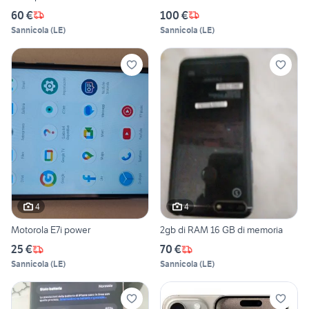
60 €
100 €
Sannicola
(
LE
)
Sannicola
(
LE
)
4
4
Motorola E7i power
2gb di RAM 16 GB di memoria
25 €
70 €
Sannicola
(
LE
)
Sannicola
(
LE
)