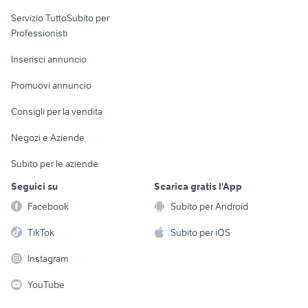
elettronica
per la casa e la
sports e hobby
Servizio TuttoSubito per
persona
Informatica
Animali
Professionisti
Arredamento e
Console e
Accessori per
Casalinghi
Inserisci annuncio
Videogiochi
animali
Elettrodomestici
Promuovi annuncio
Audio/Video
Musica e Film
Giardino e Fai da te
Consigli per la vendita
Fotografia
Libri e Riviste
Abbigliamento e
Negozi e Aziende
Telefonia
Strumenti Musicali
Accessori
Subito per le aziende
Sports
Tutto per i bambini
Seguici su
Scarica gratis l'App
Biciclette
Facebook
Subito per Android
Collezionismo
TikTok
Subito per iOS
Instagram
YouTube