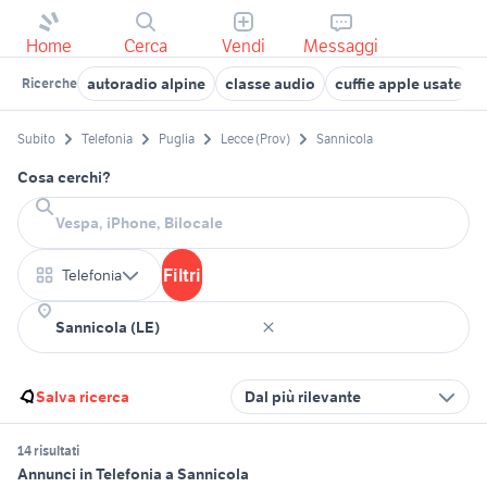
Home
Cerca
Vendi
Messaggi
autoradio alpine
classe audio
cuffie apple usate
Ricerche
Subito
Telefonia
Puglia
Lecce (Prov)
Sannicola
Cosa cerchi?
Filtri
Telefonia
Salva ricerca
Dal più rilevante
14 risultati
Annunci in Telefonia a Sannicola