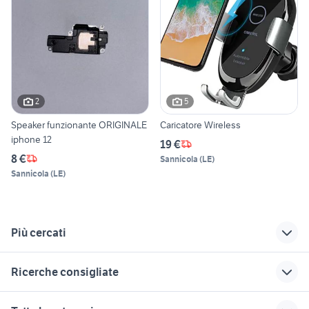
2
5
Speaker funzionante ORIGINALE
Caricatore Wireless
iphone 12
19 €
8 €
Sannicola
(
LE
)
Sannicola
(
LE
)
Più cercati
Correlati
Richerche simili
Suggerimenti
Ricerche consigliate
smartphone 100
cuffie beats
batteria a bottone
euro
informatica
case in vendita terracina
case in affitto pompei
alfa romeo tonale