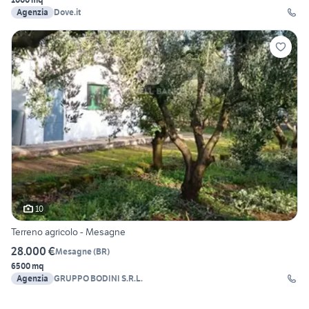
Agenzia
Dove.it
10
Terreno agricolo - Mesagne
28.000 €
Mesagne
(
BR
)
6500 mq
Agenzia
GRUPPO BODINI S.R.L.