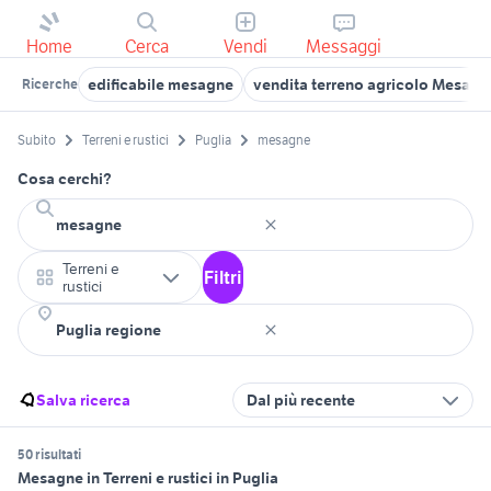
Home
Cerca
Vendi
Messaggi
edificabile mesagne
vendita terreno agricolo Mesagn
Ricerche
Subito
Terreni e rustici
Puglia
mesagne
Cosa cerchi?
Terreni e
Filtri
rustici
Salva ricerca
Dal più recente
50 risultati
Mesagne in Terreni e rustici in Puglia