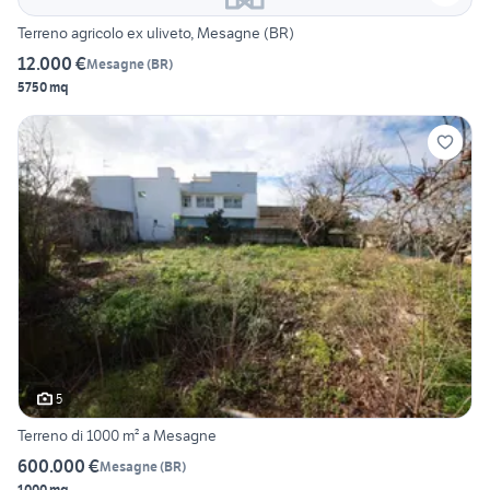
Terreno agricolo ex uliveto, Mesagne (BR)
12.000 €
Mesagne
(
BR
)
5750 mq
5
Terreno di 1000 m² a Mesagne
600.000 €
Mesagne
(
BR
)
1000 mq