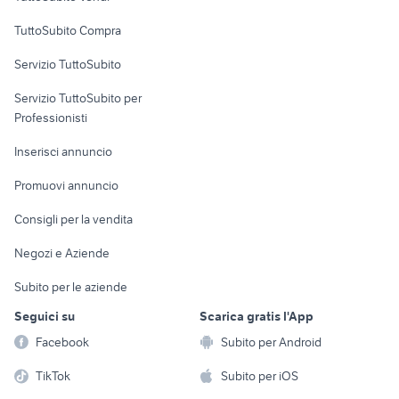
vendita terreno agricolo Crotone
Uffici e Locali
provincia
TuttoSubito Compra
commerciali
Servizio TuttoSubito
elettronica
per la casa e la
sports e hobby
Servizio TuttoSubito per
persona
Informatica
Animali
Professionisti
Arredamento e
Console e
Accessori per
Casalinghi
Inserisci annuncio
Videogiochi
animali
Elettrodomestici
Promuovi annuncio
Audio/Video
Musica e Film
Giardino e Fai da te
Consigli per la vendita
Fotografia
Libri e Riviste
Abbigliamento e
Negozi e Aziende
Telefonia
Strumenti Musicali
Accessori
Subito per le aziende
Sports
Tutto per i bambini
Seguici su
Scarica gratis l'App
Biciclette
Facebook
Subito per Android
Collezionismo
TikTok
Subito per iOS