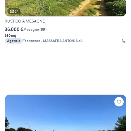
17
RUSTICO A MESAGNE
36.000 €
Mesagne
(
BR
)
160 mq
Agenzia
Tecnocasa - MASSAFRA ANTONIA d.i.