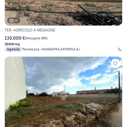
10
TER. AGRICOLO A MESAGNE
130.000 €
Mesagne
(
BR
)
26000 mq
Agenzia
Tecnocasa - MASSAFRA ANTONIA d.i.