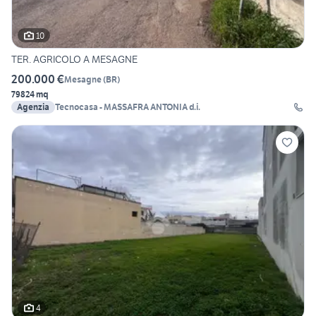
10
TER. AGRICOLO A MESAGNE
200.000 €
Mesagne
(
BR
)
79824 mq
Agenzia
Tecnocasa - MASSAFRA ANTONIA d.i.
4