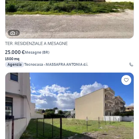
7
TER. RESIDENZIALE A MESAGNE
25.000 €
Mesagne
(
BR
)
1500 mq
Agenzia
Tecnocasa - MASSAFRA ANTONIA d.i.