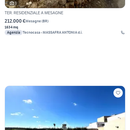
3
TER. RESIDENZIALE A MESAGNE
212.000 €
Mesagne
(
BR
)
1634 mq
Agenzia
Tecnocasa - MASSAFRA ANTONIA d.i.