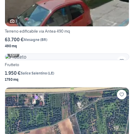
3
Terreno edificabile via Antea 490 mq
63.700 €
Mesagne
(
BR
)
490 mq
6
Frutteto
1.950 €
Salice Salentino
(
LE
)
1750 mq