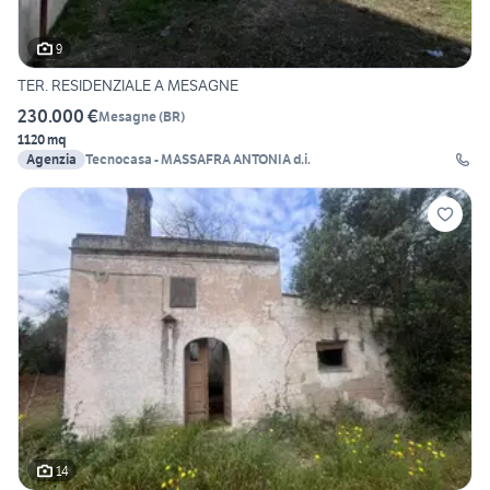
9
TER. RESIDENZIALE A MESAGNE
230.000 €
Mesagne
(
BR
)
1120 mq
Agenzia
Tecnocasa - MASSAFRA ANTONIA d.i.
14