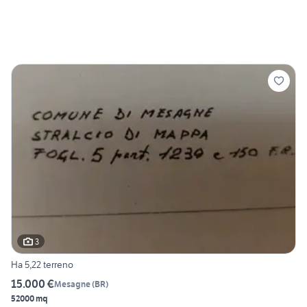
3
Ha 5,22 terreno
15.000 €
Mesagne
(
BR
)
52000 mq