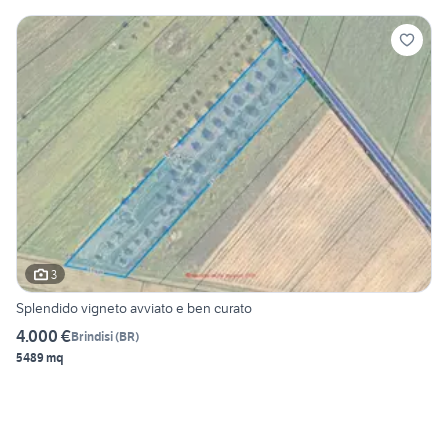
3
Splendido vigneto avviato e ben curato
4.000 €
Brindisi
(
BR
)
5489 mq