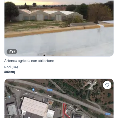
6
Azienda agricola con abitazione
Noci
(
BA
)
800 mq