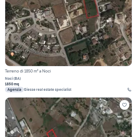
Terreno di 1850 m² a Noci
Noci
(
BA
)
1850 mq
Agenzia
Giesse real estate specialist