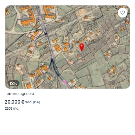
6
Terreno agricolo
20.000 €
Noci
(
BA
)
2203 mq