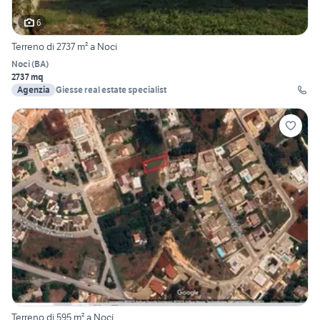
6
Terreno di 2737 m² a Noci
Noci
(
BA
)
2737 mq
Agenzia
Giesse real estate specialist
Terreno di 595 m² a Noci