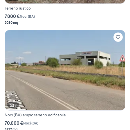
Terreno rustico
7.000 €
Noci
(
BA
)
2080 mq
2
Noci (BA) ampio terreno edificabile
70.000 €
Noci
(
BA
)
3722 mq