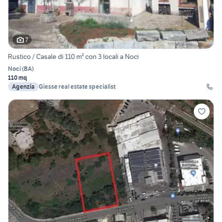
7
Rustico / Casale di 110 m² con 3 locali a Noci
Noci
(
BA
)
110 mq
Agenzia
Giesse real estate specialist