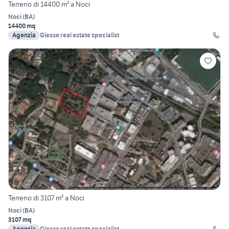
Terreno di 14400 m² a Noci
Noci
(
BA
)
14400 mq
Agenzia
Giesse real estate specialist
Terreno di 3107 m² a Noci
Noci
(
BA
)
3107 mq
Agenzia
Giesse real estate specialist