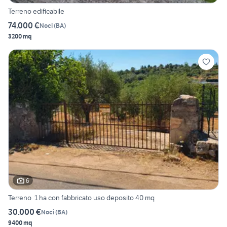
Terreno edificabile
74.000 €
Noci
(
BA
)
3200 mq
6
Terreno 1 ha con fabbricato uso deposito 40 mq
30.000 €
Noci
(
BA
)
9400 mq