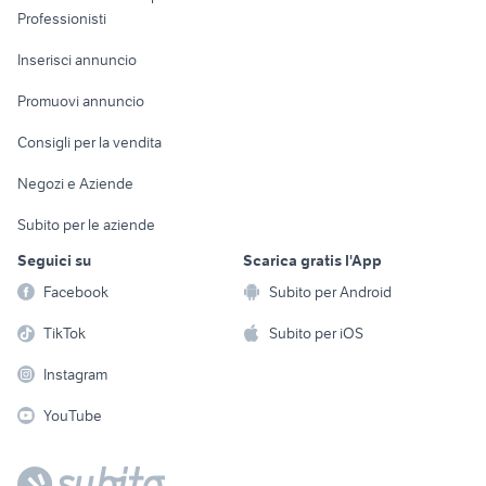
Informatica
Animali
Professionisti
Arredamento e
Console e
Accessori per
Casalinghi
Inserisci annuncio
Videogiochi
animali
Elettrodomestici
Promuovi annuncio
Audio/Video
Musica e Film
Giardino e Fai da te
Consigli per la vendita
Fotografia
Libri e Riviste
Abbigliamento e
Negozi e Aziende
Telefonia
Strumenti Musicali
Accessori
Subito per le aziende
Sports
Tutto per i bambini
Seguici su
Scarica gratis l'App
Biciclette
Facebook
Subito per Android
Collezionismo
TikTok
Subito per iOS
Instagram
YouTube