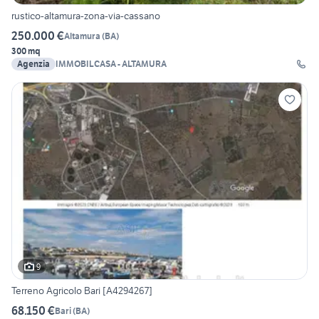
rustico-altamura-zona-via-cassano
250.000 €
Altamura
(
BA
)
300 mq
Agenzia
IMMOBILCASA - ALTAMURA
9
Terreno Agricolo Bari [A4294267]
68.150 €
Bari
(
BA
)