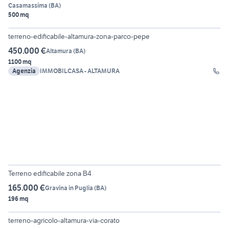
Casamassima
(
BA
)
500 mq
3
terreno-edificabile-altamura-zona-parco-pepe
450.000 €
Altamura
(
BA
)
1100 mq
Agenzia
IMMOBILCASA - ALTAMURA
4
Terreno edificabile zona B4
165.000 €
Gravina in Puglia
(
BA
)
196 mq
3
terreno-agricolo-altamura-via-corato