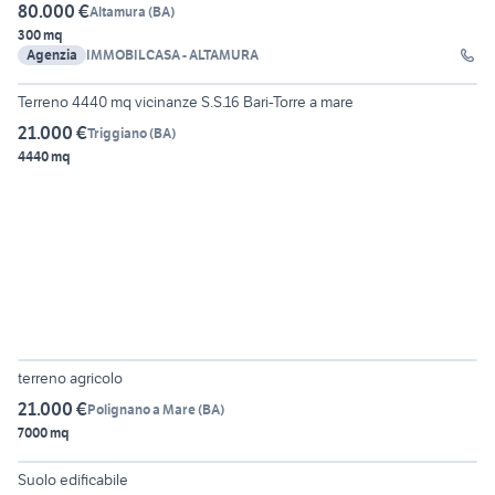
80.000 €
Altamura
(
BA
)
300 mq
Agenzia
IMMOBILCASA - ALTAMURA
2
Terreno 4440 mq vicinanze S.S.16 Bari-Torre a mare
21.000 €
Triggiano
(
BA
)
4440 mq
6
terreno agricolo
21.000 €
Polignano a Mare
(
BA
)
7000 mq
4
Suolo edificabile