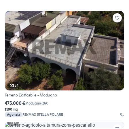
24
Terreno Edificabile - Modugno
475.000 €
Modugno
(
BA
)
1190 mq
Agenzia
RE/MAX STELLA POLARE
5