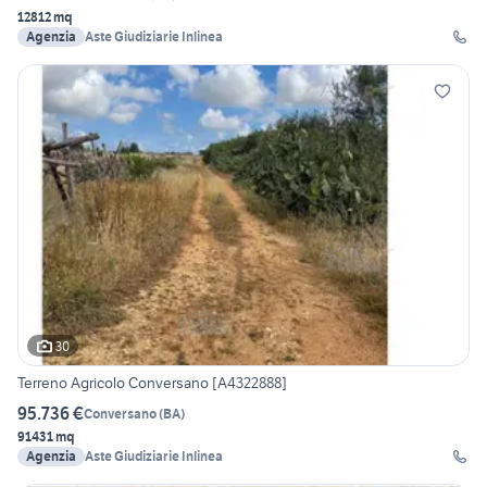
12812 mq
Agenzia
Aste Giudiziarie Inlinea
30
Terreno Agricolo Conversano [A4322888]
95.736 €
Conversano
(
BA
)
91431 mq
Agenzia
Aste Giudiziarie Inlinea