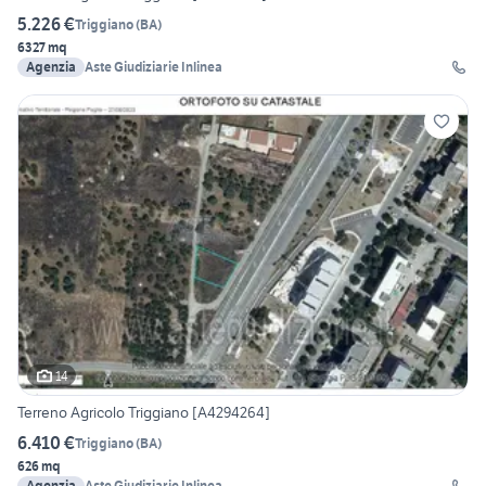
5.226 €
Triggiano
(
BA
)
6327 mq
Agenzia
Aste Giudiziarie Inlinea
14
Terreno Agricolo Triggiano [A4294264]
6.410 €
Triggiano
(
BA
)
626 mq
Agenzia
Aste Giudiziarie Inlinea