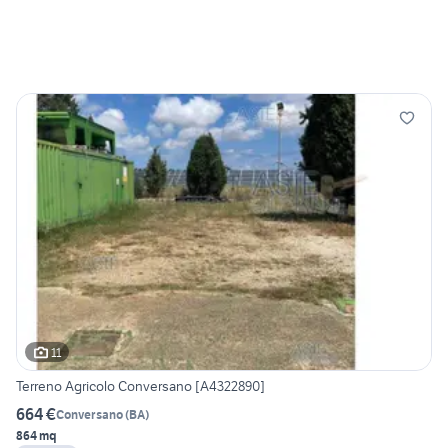
11
Terreno Agricolo Conversano [A4322890]
664 €
Conversano
(
BA
)
864 mq