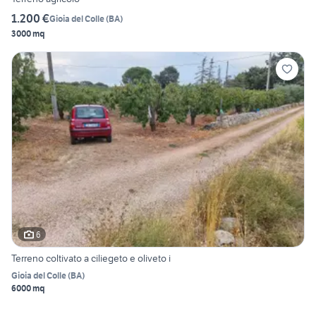
1.200 €
Gioia del Colle
(
BA
)
3000 mq
6
Terreno coltivato a ciliegeto e oliveto i
Gioia del Colle
(
BA
)
6000 mq