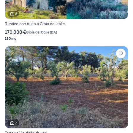
6
Rustico con trullo a Gioia del colle
170.000 €
Gioia del Colle
(
BA
)
150 mq
2