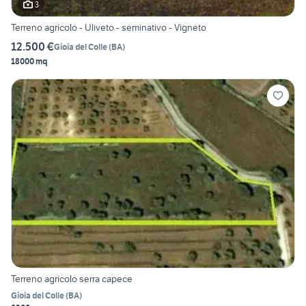
3
Terreno agricolo - Uliveto - seminativo - Vigneto
12.500 €
Gioia del Colle
(
BA
)
18000 mq
Terreno agricolo serra capece
Gioia del Colle
(
BA
)