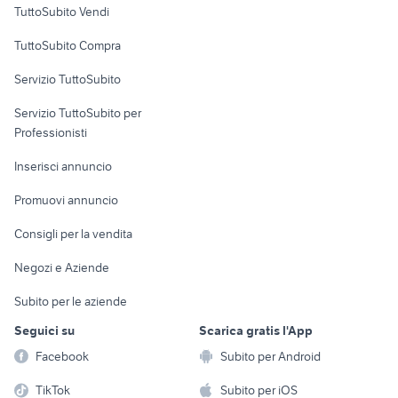
TuttoSubito Vendi
Uffici e Locali
TuttoSubito Compra
commerciali
Servizio TuttoSubito
elettronica
per la casa e la
sports e hobby
Servizio TuttoSubito per
persona
Informatica
Animali
Professionisti
Arredamento e
Console e
Accessori per
Casalinghi
Inserisci annuncio
Videogiochi
animali
Elettrodomestici
Promuovi annuncio
Audio/Video
Musica e Film
Giardino e Fai da te
Consigli per la vendita
Fotografia
Libri e Riviste
Abbigliamento e
Negozi e Aziende
Telefonia
Strumenti Musicali
Accessori
Subito per le aziende
Sports
Tutto per i bambini
Seguici su
Scarica gratis l'App
Biciclette
Facebook
Subito per Android
Collezionismo
TikTok
Subito per iOS