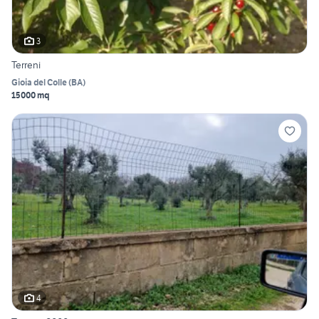
3
Terreni
Gioia del Colle
(
BA
)
15000 mq
4