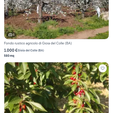
6
Fondo rustico agricolo di Gioia del Colle (BA)
1.000 €
Gioia del Colle
(
BA
)
580 mq