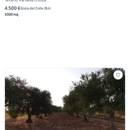
Terreno Via della chiusa
4.500 €
Gioia del Colle
(
BA
)
3000 mq