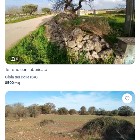
6
Terreno con fabbricato
Gioia del Colle
(
BA
)
8500 mq