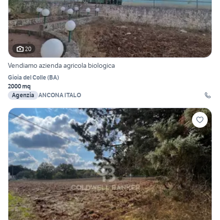
20
Vendiamo azienda agricola biologica
Gioia del Colle
(
BA
)
2000 mq
Agenzia
ANCONA ITALO