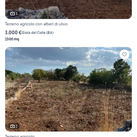
3
Terreno agricolo con alberi di ulivo
3.000 €
Gioia del Colle
(
BA
)
2300 mq
2
Terreno agricolo