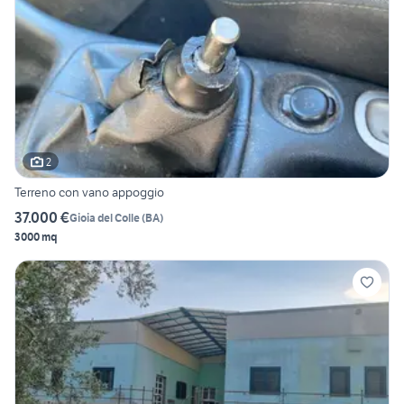
2
Terreno con vano appoggio
37.000 €
Gioia del Colle
(
BA
)
3000 mq