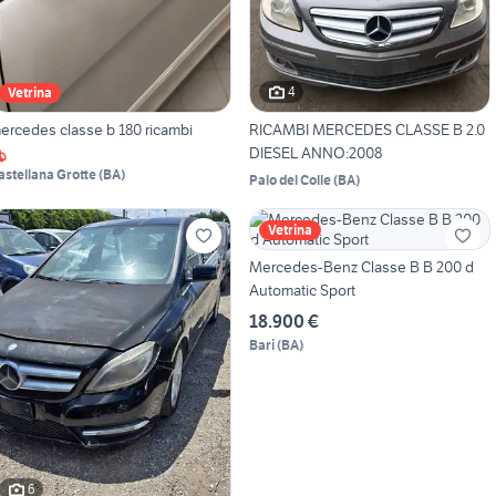
4
Vetrina
ercedes classe b 180 ricambi
RICAMBI MERCEDES CLASSE B 2.0
DIESEL ANNO:2008
astellana Grotte
(
BA
)
Palo del Colle
(
BA
)
Vetrina
Mercedes-Benz Classe B B 200 d
Automatic Sport
18.900 €
Bari
(
BA
)
6