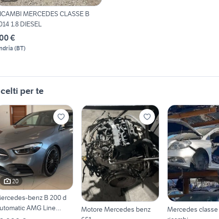
ICAMBI MERCEDES CLASSE B
014 1.8 DIESEL
00 €
ndria
(
BT
)
celti per te
20
ercedes-benz B 200 d
utomatic AMG Line
Motore Mercedes benz
Mercedes classe
remium