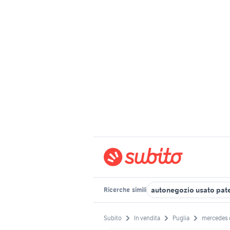
autonegozio usato pat
Ricerche
simili
Subito
In vendita
Puglia
mercedes 