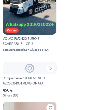
Vetrina
VOLVO FMX420 EURO 6
SCARRABILE + GRU
RETROCABINA B
San Marzano di San Giuseppe
(
TA
)
Pompa diesel SIEMENS VDO
A2C53351931 REVISIONATA
450 €
Ginosa
(
TA
)