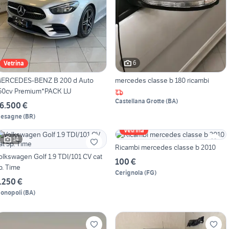
6
Vetrina
ERCEDES-BENZ B 200 d Auto
mercedes classe b 180 ricambi
50cv Premium*PACK LU
Castellana Grotte
(
BA
)
6.500 €
esagne
(
BR
)
Vetrina
14
Ricambi mercedes classe b 2010
olkswagen Golf 1.9 TDI/101 CV cat
100 €
p. Time
Cerignola
(
FG
)
.250 €
onopoli
(
BA
)