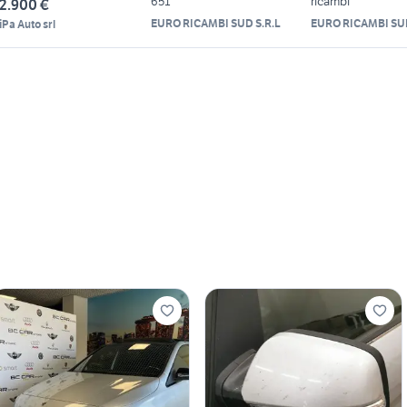
651
ricambi
2.900 €
EURO RICAMBI SUD S.R.L
EURO RICAMBI SUD
iPa Auto srl