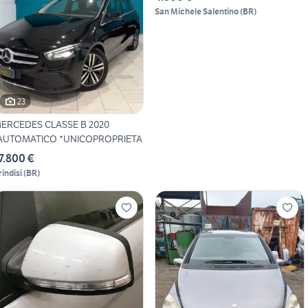
San Michele Salentino
(
BR
)
23
ERCEDES CLASSE B 2020
AUTOMATICO *UNICOPROPRIETA
7.800 €
rindisi
(
BR
)