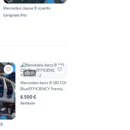
Mercedes classe B ricambi
Cerignola
(
FG
)
10
Mercedes-benz B 180 CDI
BlueEFFICIENCY Premium
- 2
6.500 €
Santauto
 B