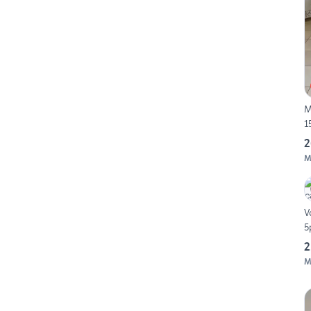
M
1
2
M
V
5
2
M