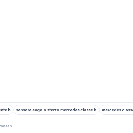
ente b
sensore angolo sterzo mercedes classe b
mercedes class
classe b