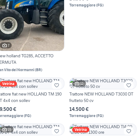
Torremaggiore
(
FG
)
7
ew holland TG285, ACCETTO
ERMUTA
an Vito dei Normanni
(
BR
)
12
Vetrina
rattore fiat new HOLLAND TM 190
Trattore NEW HOLLAND T3030 DT
T 4x4 con sollev
frutteto 50 cv
9.500 €
14.500 €
orremaggiore
(
FG
)
Torremaggiore
(
FG
)
15
Vetrina