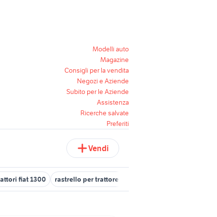
Modelli auto
Magazine
Consigli per la vendita
Negozi e Aziende
Subito per le Aziende
Assistenza
Ricerche salvate
Preferiti
Vendi
rattori fiat 1300
rastrello per trattore usato
trattori usati lanciano