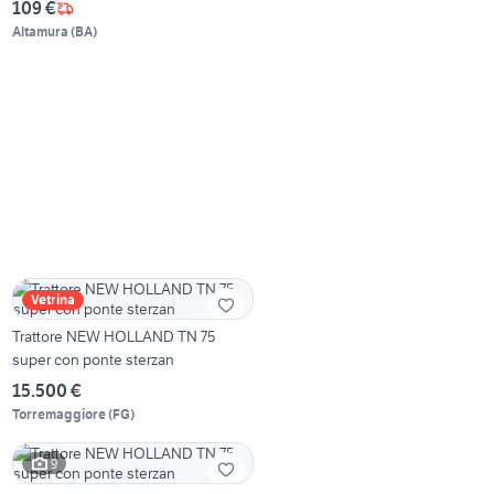
109 €
Altamura
(
BA
)
Vetrina
Trattore NEW HOLLAND TN 75
super con ponte sterzan
15.500 €
Torremaggiore
(
FG
)
9