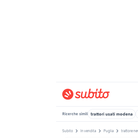
trattori usati modena
Ricerche
simili
Subito
In vendita
Puglia
trattore n