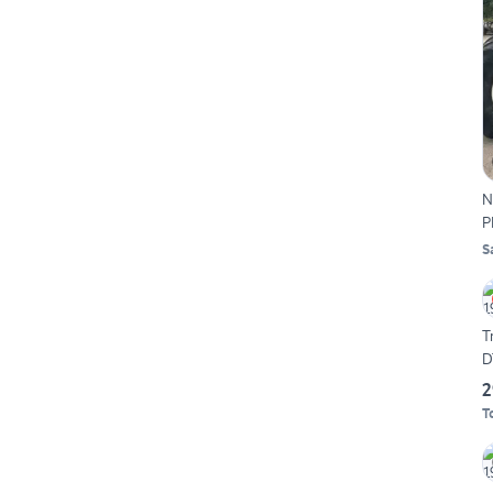
N
P
S
T
D
2
T