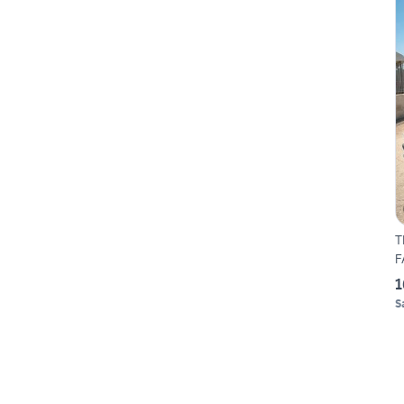
T
F
1
S