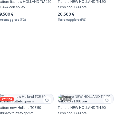
rattore fiat new HOLLAND TM 190
Trattore NEW HOLLAND TI4.90
T 4x4 con sollev
turbo con 1300 ore
9.500 €
20.500 €
orremaggiore
(
FG
)
Torremaggiore
(
FG
)
18
Vetrina
rattore new Holland TCE 50
Trattore NEW HOLLAND TI4.90
abinato frutteto gomm
turbo con 1300 ore