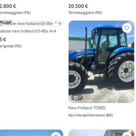
2.800 €
20.500 €
orremaggiore
(
FG
)
Torremaggiore
(
FG
)
6
rattore new holland 60-86s 4x4
5 €
erignola
(
FG
)
7
New Holland TD85D
San Vito dei Normanni
(
BR
)