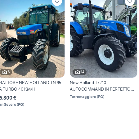
8
14
RATTORE NEW HOLLAND TN 95
New Holland T7.210
A TURBO 40 KM/H
AUTOCOMMAND IN PERFETTO
STATO
Torremaggiore
(
FG
)
6.800 €
an Severo
(
FG
)