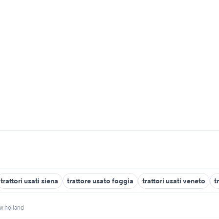
trattori usati siena
trattore usato foggia
trattori usati veneto
t
ew holland