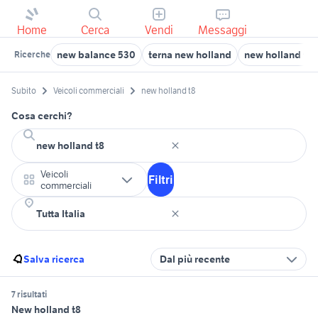
Home
Cerca
Vendi
Messaggi
new balance 530
terna new holland
new holland tm
Ricerche
Subito
Veicoli commerciali
new holland t8
Cosa cerchi?
Veicoli
Filtri
commerciali
Salva ricerca
Dal più recente
7 risultati
New holland t8