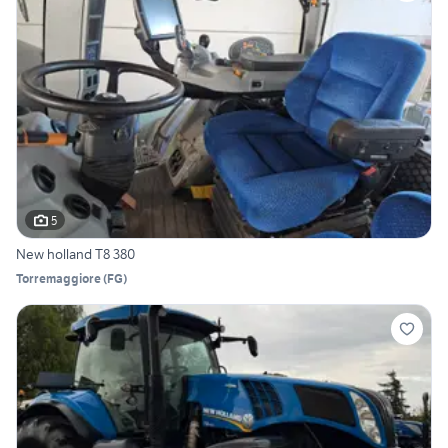
5
New holland T8 380
Torremaggiore
(
FG
)