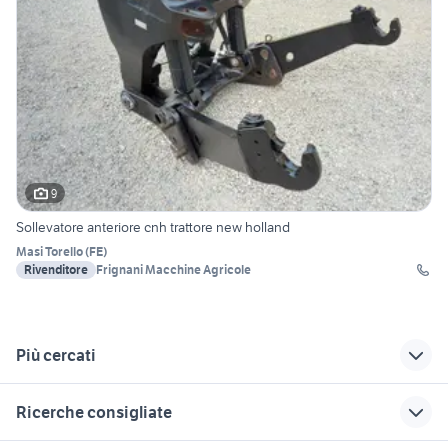
9
Sollevatore anteriore cnh trattore new holland
Masi Torello
(
FE
)
Rivenditore
Frignani Macchine Agricole
Più cercati
Correlati
Richerche simili
Suggerimenti
Ricerche consigliate
new holland 80 66
veicoli commerciali
trattore lamborghini