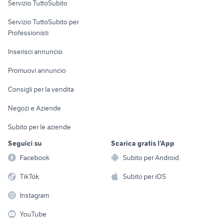
Servizio TuttoSubito
elettronica
per la casa e la
sports e hobby
Servizio TuttoSubito per
persona
Informatica
Animali
Professionisti
Arredamento e
Console e
Accessori per
Casalinghi
Inserisci annuncio
Videogiochi
animali
Elettrodomestici
Promuovi annuncio
Audio/Video
Musica e Film
Giardino e Fai da te
Consigli per la vendita
Fotografia
Libri e Riviste
Abbigliamento e
Negozi e Aziende
Telefonia
Strumenti Musicali
Accessori
Subito per le aziende
Sports
Tutto per i bambini
Seguici su
Scarica gratis l'App
Biciclette
Facebook
Subito per Android
Collezionismo
TikTok
Subito per iOS
Instagram
YouTube