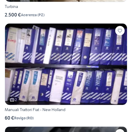
Turbina
2.500 €
Acerenza
(
PZ
)
2
Manuali Trattori Fiat - New Holland
60 €
Rovigo
(
RO
)