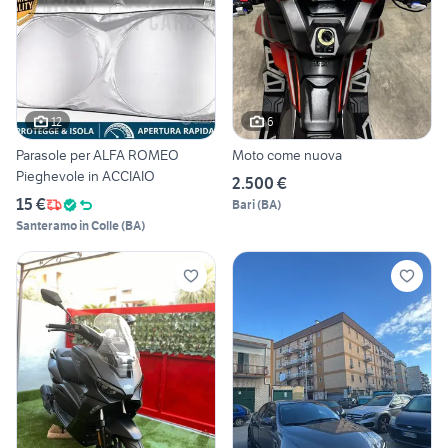
12
6
Parasole per ALFA ROMEO
Moto come nuova
Pieghevole in ACCIAIO
2.500 €
15 €
Bari
(
BA
)
Santeramo in Colle
(
BA
)