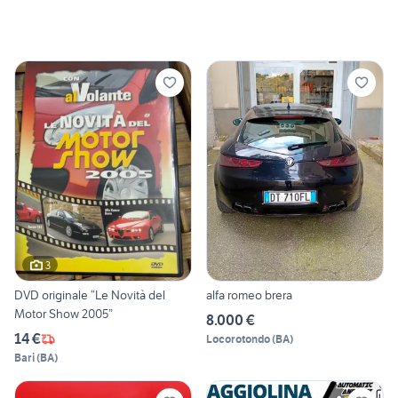
3
DVD originale “Le Novità del
alfa romeo brera
Motor Show 2005”
8.000 €
14 €
Locorotondo
(
BA
)
Bari
(
BA
)