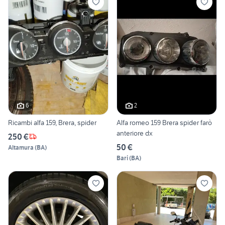
6
2
Ricambi alfa 159, Brera, spider
Alfa romeo 159 Brera spider farò
anteriore dx
250 €
50 €
Altamura
(
BA
)
Bari
(
BA
)