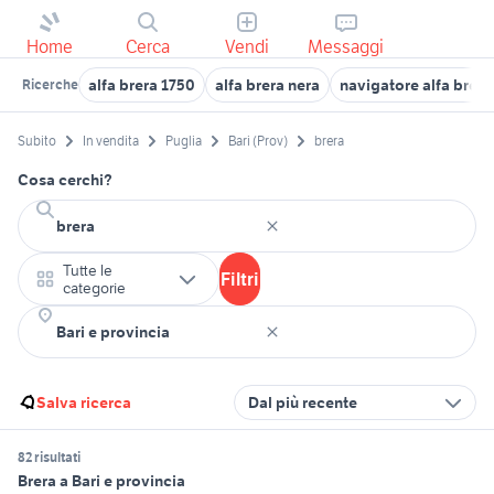
Home
Cerca
Vendi
Messaggi
alfa brera 1750
alfa brera nera
navigatore alfa brera
Ricerche
Subito
In vendita
Puglia
Bari (Prov)
brera
Cosa cerchi?
Tutte le
Filtri
categorie
Salva ricerca
Dal più recente
82 risultati
Brera a Bari e provincia