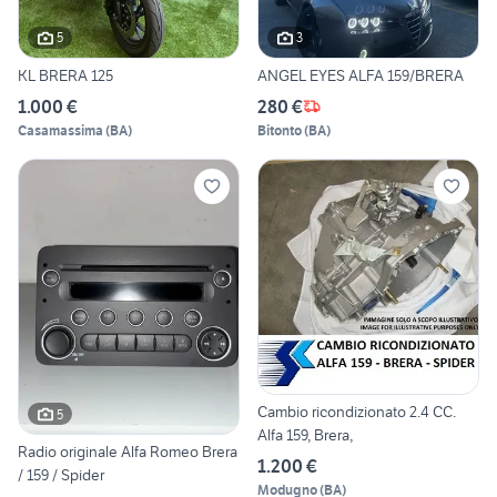
5
3
KL BRERA 125
ANGEL EYES ALFA 159/BRERA
1.000 €
280 €
Casamassima
(
BA
)
Bitonto
(
BA
)
Cambio ricondizionato 2.4 CC.
5
Alfa 159, Brera,
Radio originale Alfa Romeo Brera
1.200 €
/ 159 / Spider
Modugno
(
BA
)