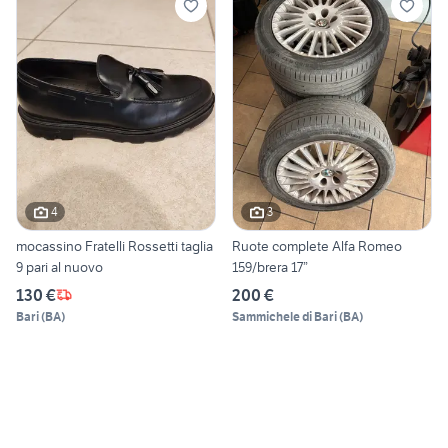
4
3
mocassino Fratelli Rossetti taglia
Ruote complete Alfa Romeo
9 pari al nuovo
159/brera 17”
130 €
200 €
Bari
(
BA
)
Sammichele di Bari
(
BA
)