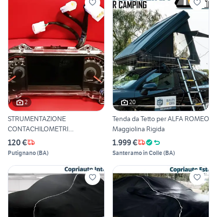
2
20
STRUMENTAZIONE
Tenda da Tetto per ALFA ROMEO
CONTACHILOMETRI
Maggiolina Rigida
CRUSCOTTO KL OVER
120 €
1.999 €
Putignano
(
BA
)
Santeramo in Colle
(
BA
)