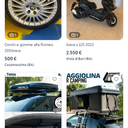
5
5
Cerchi e gomme alfa Romeo
brera x 125 2023
159/brera
2.550 €
500 €
Mola di Bari
(
BA
)
Casamassima
(
BA
)