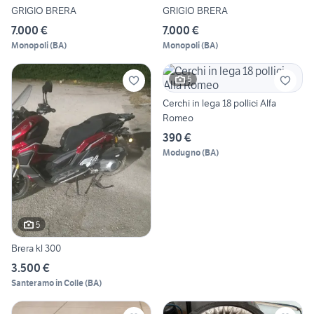
GRIGIO BRERA
GRIGIO BRERA
7.000 €
7.000 €
Monopoli
(
BA
)
Monopoli
(
BA
)
5
Cerchi in lega 18 pollici Alfa
Romeo
390 €
Modugno
(
BA
)
5
Brera kl 300
3.500 €
Santeramo in Colle
(
BA
)