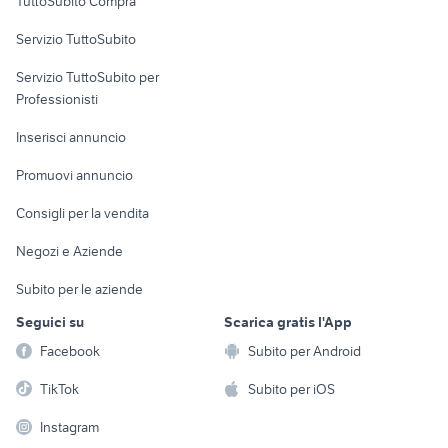
TuttoSubito Compra
commerciali
Servizio TuttoSubito
elettronica
per la casa e la
sports e hobby
Servizio TuttoSubito per
persona
Informatica
Animali
Professionisti
Arredamento e
Console e
Accessori per
Casalinghi
Inserisci annuncio
Videogiochi
animali
Elettrodomestici
Promuovi annuncio
Audio/Video
Musica e Film
Giardino e Fai da te
Consigli per la vendita
Fotografia
Libri e Riviste
Abbigliamento e
Negozi e Aziende
Telefonia
Strumenti Musicali
Accessori
Subito per le aziende
Sports
Tutto per i bambini
Seguici su
Scarica gratis l'App
Biciclette
Facebook
Subito per Android
Collezionismo
TikTok
Subito per iOS
Instagram