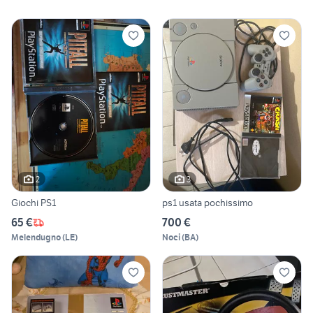
2
3
Giochi PS1
ps1 usata pochissimo
65 €
700 €
Melendugno
(
LE
)
Noci
(
BA
)