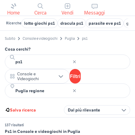
Home
Cerca
Vendi
Messaggi
lotto giochi ps1
dracula ps1
parasite eve ps1
gioc
Ricerche
Subito
Console e videogiochi
Puglia
ps1
Cosa cerchi?
Console e
Filtri
Videogiochi
Salva ricerca
Dal più rilevante
137 risultati
Ps1 in Console e videogiochi in Puglia