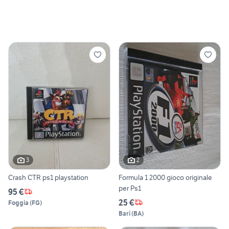
3
2
Crash CTR ps1 playstation
Formula 1 2000 gioco originale
per Ps1
95 €
25 €
Foggia
(
FG
)
Bari
(
BA
)