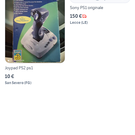
Sony PS1 originale
150 €
Lecce
(
LE
)
Joypad PS2 ps1
10 €
San Severo
(
FG
)