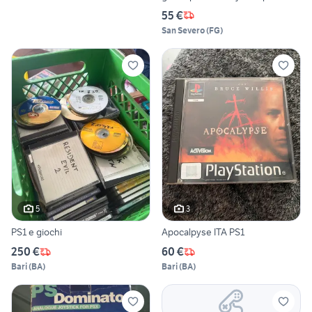
55 €
San Severo
(
FG
)
5
3
PS1 e giochi
Apocalpyse ITA PS1
250 €
60 €
Bari
(
BA
)
Bari
(
BA
)