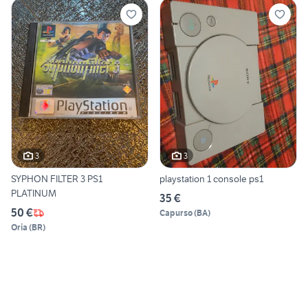
3
3
SYPHON FILTER 3 PS1
playstation 1 console ps1
PLATINUM
35 €
50 €
Capurso
(
BA
)
Oria
(
BR
)