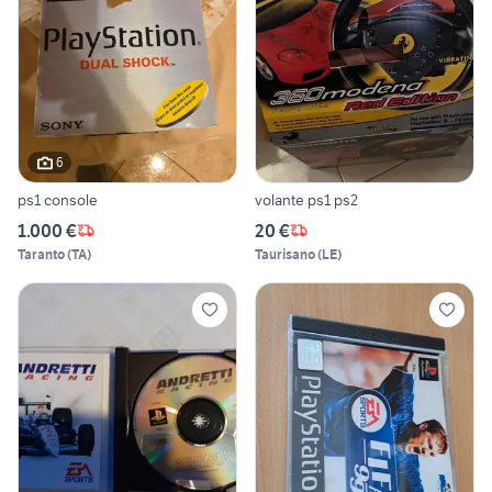
6
ps1 console
volante ps1 ps2
1.000 €
20 €
Taranto
(
TA
)
Taurisano
(
LE
)