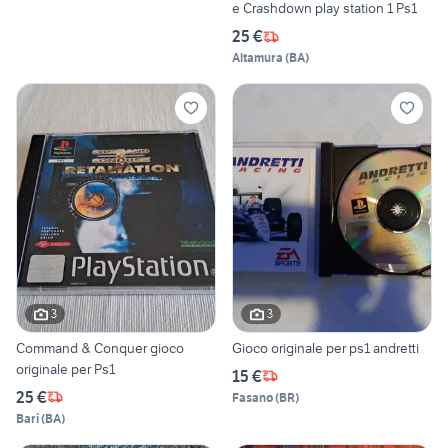
e Crashdown play station 1 Ps1
25 €
Altamura
(
BA
)
3
3
Command & Conquer gioco
Gioco originale per ps1 andretti
originale per Ps1
15 €
25 €
Fasano
(
BR
)
Bari
(
BA
)