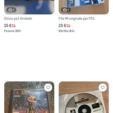
3
2
Gioco ps1 Andretti
Fifa 99 originale per PS1
15 €
25 €
Fasano
(
BR
)
Bitritto
(
BA
)