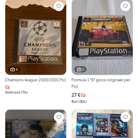
4
3
Chamions league 2000/2001 Ps1
Formula 1 '97 gioco originale per
Ps1
Avetrana
(
TA
)
27 €
Bari
(
BA
)