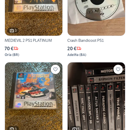
3
MEDIEVIL 2 PS1 PLATINUM
Crash Bandicoot PS1
70 €
20 €
Oria
(
BR
)
Adelfia
(
BA
)
3
5