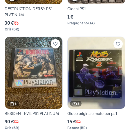
DESTRUCTION DERBY PS1
Giochi PS1
PLATINUM
1 €
30 €
Fragagnano
(
TA
)
Oria
(
BR
)
3
3
RESIDENT EVIL PS1 PLATINUM
Gioco originale moto per ps1
90 €
15 €
Oria
(
BR
)
Fasano
(
BR
)