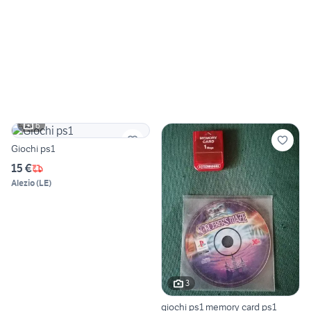
6
Giochi ps1
15 €
Alezio
(
LE
)
3
giochi ps1 memory card ps1