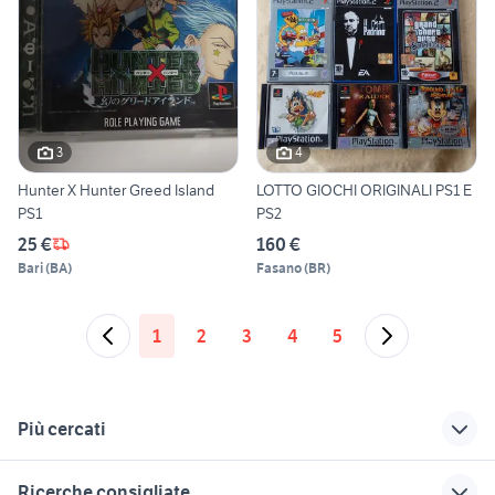
3
4
Hunter X Hunter Greed Island
LOTTO GIOCHI ORIGINALI PS1 E
PS1
PS2
25 €
160 €
Bari
(
BA
)
Fasano
(
BR
)
1
2
3
4
5
Più cercati
Correlati
Richerche simili
Suggerimenti
Ricerche consigliate