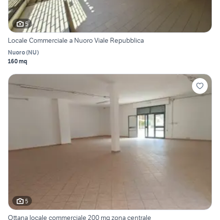
5
Locale Commerciale a Nuoro Viale Repubblica
Nuoro
(
NU
)
160 mq
5
Ottana locale commerciale 200 mq zona centrale