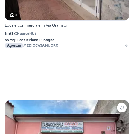
8
Locale commerciale in Via Gramsci
650 €
Nuoro
(
NU
)
88 mq
1 Locale
Piano T
1 Bagno
Agenzia
MEDIOCASA NUORO