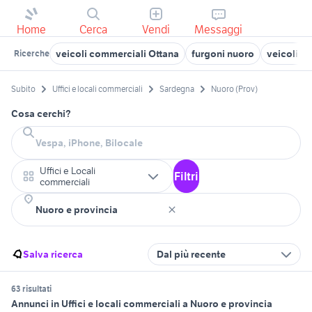
Home
Cerca
Vendi
Messaggi
veicoli commerciali Ottana
furgoni nuoro
veicoli c
Ricerche
Subito
Uffici e locali commerciali
Sardegna
Nuoro (Prov)
Cosa cerchi?
Uffici e Locali
Filtri
commerciali
Salva ricerca
Dal più recente
63 risultati
Annunci in Uffici e locali commerciali a Nuoro e provincia