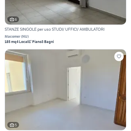
6
STANZE SINGOLE per uso STUDI/ UFFICI/ AMBULATORI
Macomer
(
NU
)
185 mq
4 Locali
1° Piano
3 Bagni
5