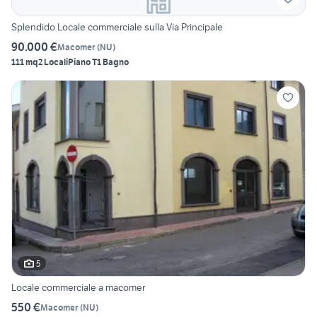
Splendido Locale commerciale sulla Via Principale
90.000 €
Macomer
(
NU
)
111 mq
2 Locali
Piano T
1 Bagno
5
Locale commerciale a macomer
550 €
Macomer
(
NU
)