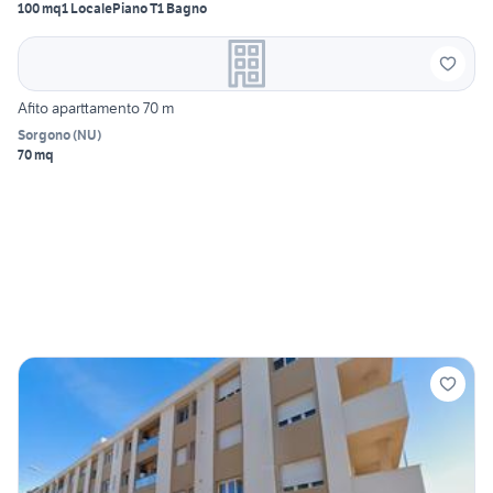
100 mq
1 Locale
Piano T
1 Bagno
Afito aparttamento 70 m
Sorgono
(
NU
)
70 mq