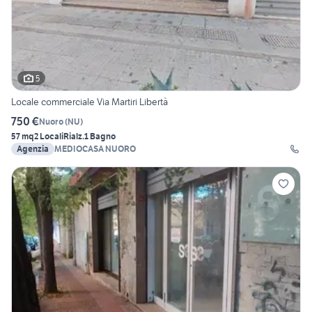
5
Locale commerciale Via Martiri Libertà
750 €
Nuoro
(
NU
)
57 mq
2 Locali
Rialz.
1 Bagno
Agenzia
MEDIOCASA NUORO