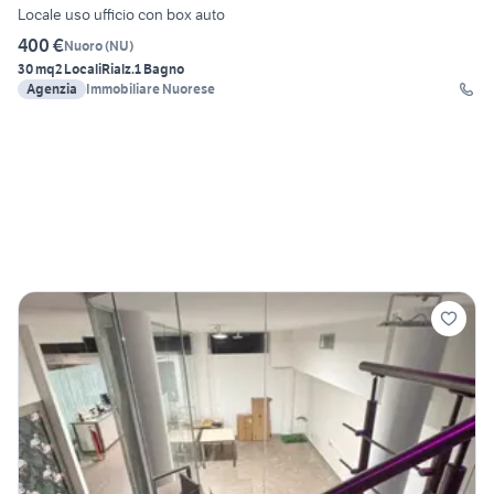
Locale uso ufficio con box auto
400 €
Nuoro
(
NU
)
30 mq
2 Locali
Rialz.
1 Bagno
Agenzia
Immobiliare Nuorese