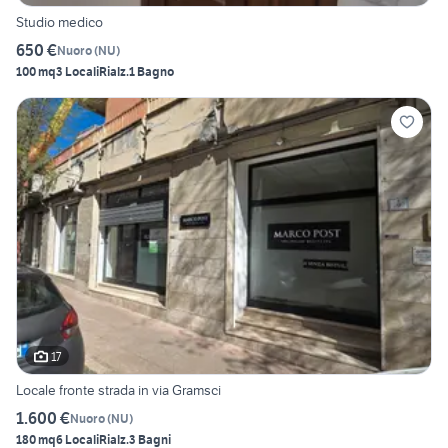
Studio medico
650 €
Nuoro
(
NU
)
100 mq
3 Locali
Rialz.
1 Bagno
17
Locale fronte strada in via Gramsci
1.600 €
Nuoro
(
NU
)
180 mq
6 Locali
Rialz.
3 Bagni