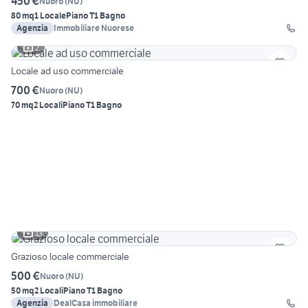
450 €
Nuoro
(
NU
)
80 mq
1 Locale
Piano T
1 Bagno
Agenzia
Immobiliare Nuorese
2
Locale ad uso commerciale
700 €
Nuoro
(
NU
)
70 mq
2 Locali
Piano T
1 Bagno
13
Grazioso locale commerciale
500 €
Nuoro
(
NU
)
50 mq
2 Locali
Piano T
1 Bagno
Agenzia
DealCasa immobiliare