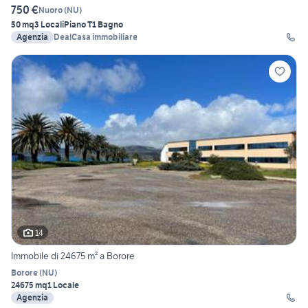
750 €
Nuoro
(
NU
)
50 mq
3 Locali
Piano T
1 Bagno
Agenzia
DealCasa immobiliare
14
Immobile di 24675 m² a Borore
Borore
(
NU
)
24675 mq
1 Locale
Agenzia