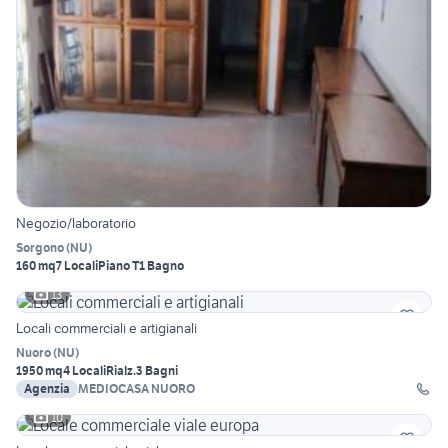
Negozio/laboratorio
Sorgono
(
NU
)
160 mq
7 Locali
Piano T
1 Bagno
13
Locali commerciali e artigianali
Nuoro
(
NU
)
1950 mq
4 Locali
Rialz.
3 Bagni
Agenzia
MEDIOCASA NUORO
10