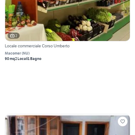
2
Locale commerciale Corso Umberto
Macomer
(
NU
)
90 mq
2 Locali
1 Bagno