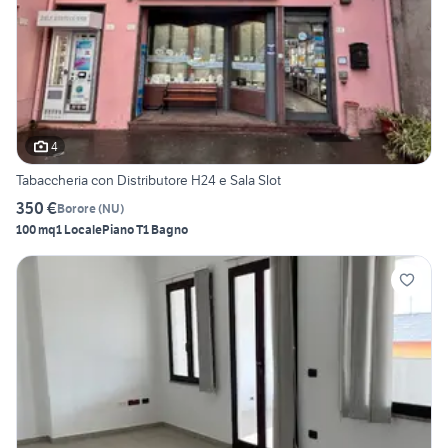
4
Tabaccheria con Distributore H24 e Sala Slot
350 €
Borore
(
NU
)
100 mq
1 Locale
Piano T
1 Bagno