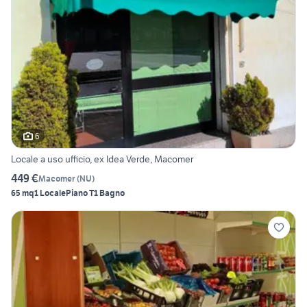
6
Locale a uso ufficio, ex Idea Verde, Macomer
449 €
Macomer
(
NU
)
65 mq
1 Locale
Piano T
1 Bagno