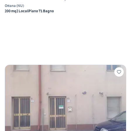
Ottana
(
NU
)
200 mq
2 Locali
Piano T
1 Bagno