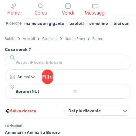
Home
Cerca
Vendi
Messaggi
maine coon gigante
axolotl
ermellino
bici canyo
Ricerche
Subito
Animali
Sardegna
Nuoro (Prov)
Borore
Cosa cerchi?
Filtri
Animali
Salva ricerca
Dal più rilevante
14 risultati
Annunci in Animali a Borore