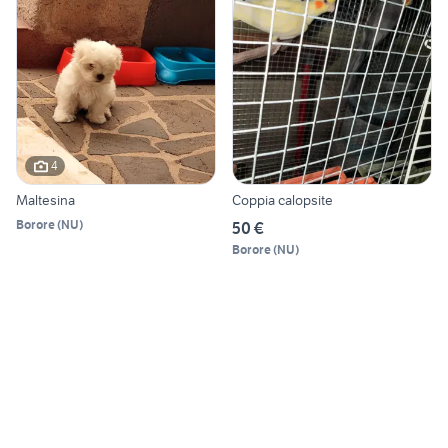
4
Maltesina
Coppia calopsite
Borore
(
NU
)
50 €
Borore
(
NU
)