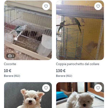
3
Cocorite
Coppia parrochetto dal collare
10 €
130 €
Borore
(
NU
)
Borore
(
NU
)