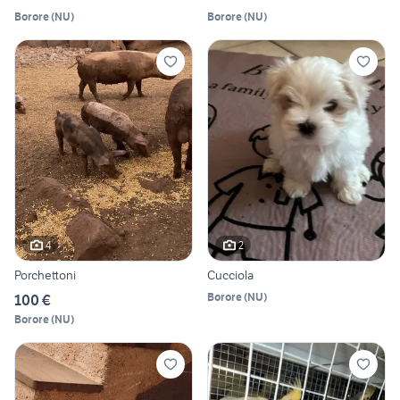
Borore
(
NU
)
Borore
(
NU
)
4
2
Porchettoni
Cucciola
Borore
(
NU
)
100 €
Borore
(
NU
)