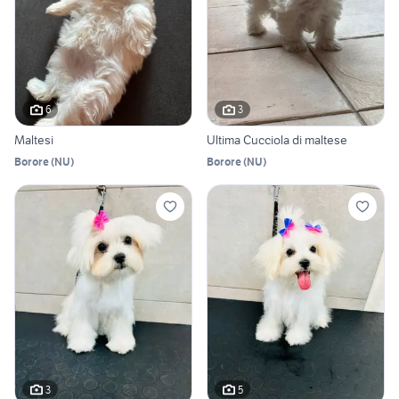
6
3
Maltesi
Ultima Cucciola di maltese
Borore
(
NU
)
Borore
(
NU
)
3
5