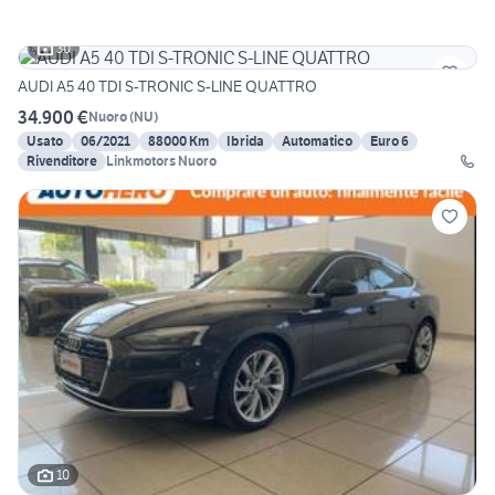
30
AUDI A5 40 TDI S-TRONIC S-LINE QUATTRO
34.900 €
Nuoro
(
NU
)
Usato
06/2021
88000 Km
Ibrida
Automatico
Euro 6
Rivenditore
Linkmotors Nuoro
10