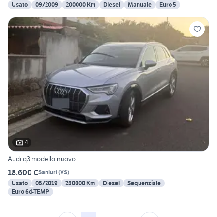
Usato
09/2009
200000 Km
Diesel
Manuale
Euro 5
4
Audi q3 modello nuovo
18.600 €
Sanluri
(
VS
)
Usato
05/2019
250000 Km
Diesel
Sequenziale
Euro 6d-TEMP