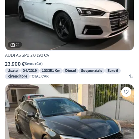
22
AUDI A5 SPB 2.0 190 CV
23.900 €
Sestu
(
CA
)
Usato
04/2019
103251 Km
Diesel
Sequenziale
Euro 6
Rivenditore
TOTAL CAR