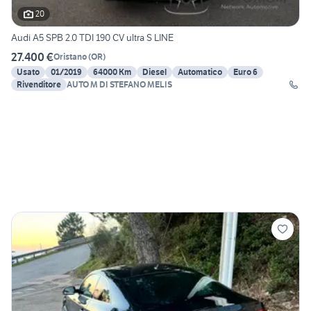
20
Audi A5 SPB 2.0 TDI 190 CV ultra S LINE
27.400 €
Oristano
(
OR
)
Usato
01/2019
64000 Km
Diesel
Automatico
Euro 6
Rivenditore
AUTO M DI STEFANO MELIS