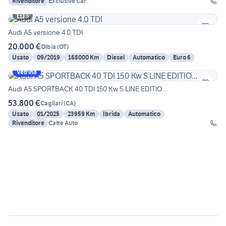
Rivenditore
Exclusive Car
5
Audi A5 versione 4.0 TDI
20.000 €
Olbia
(
OT
)
Usato
09/2019
168000 Km
Diesel
Automatico
Euro 6
Vetrina
Audi A5 SPORTBACK 40 TDI 150 Kw S LINE EDITIO...
53.800 €
Cagliari
(
CA
)
Usato
01/2025
23959 Km
Ibrida
Automatico
Rivenditore
Catte Auto