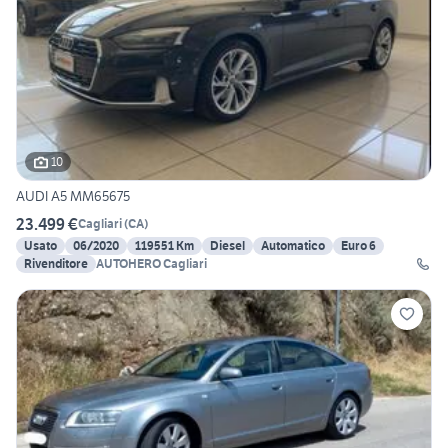
10
AUDI A5 MM65675
23.499 €
Cagliari
(
CA
)
Usato
06/2020
119551 Km
Diesel
Automatico
Euro 6
Rivenditore
AUTOHERO Cagliari