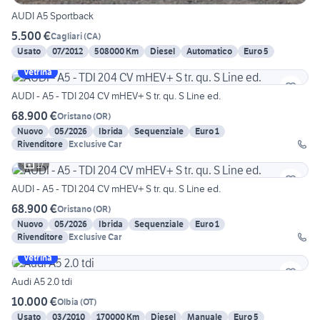
AUDI A5 Sportback
5.500 €
Cagliari
(
CA
)
Usato
07/2012
508000 Km
Diesel
Automatico
Euro 5
Vetrina
AUDI - A5 - TDI 204 CV mHEV+ S tr. qu. S Line ed.
68.900 €
Oristano
(
OR
)
Nuovo
05/2026
Ibrida
Sequenziale
Euro 1
Rivenditore
Exclusive Car
17
AUDI - A5 - TDI 204 CV mHEV+ S tr. qu. S Line ed.
68.900 €
Oristano
(
OR
)
Nuovo
05/2026
Ibrida
Sequenziale
Euro 1
Rivenditore
Exclusive Car
Vetrina
Audi A5 2.0 tdi
10.000 €
Olbia
(
OT
)
Usato
03/2010
170000 Km
Diesel
Manuale
Euro 5