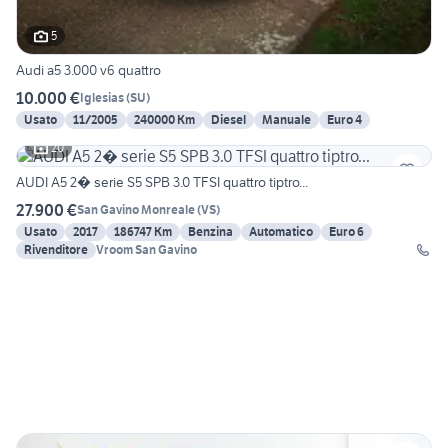
5
Audi a5 3.000 v6 quattro
10.000 €
Iglesias
(
SU
)
Usato
11/2005
240000 Km
Diesel
Manuale
Euro 4
20
AUDI A5 2� serie S5 SPB 3.0 TFSI quattro tiptro...
27.900 €
San Gavino Monreale
(
VS
)
Usato
2017
186747 Km
Benzina
Automatico
Euro 6
Rivenditore
Vroom San Gavino