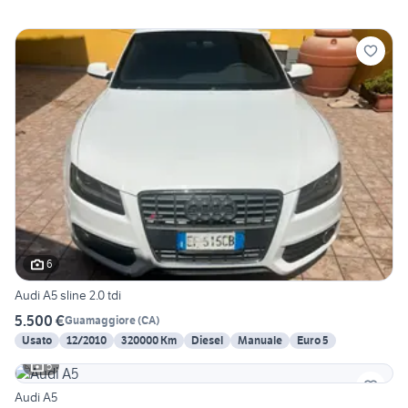
6
Audi A5 sline 2.0 tdi
5.500 €
Guamaggiore
(
CA
)
Usato
12/2010
320000 Km
Diesel
Manuale
Euro 5
5
Audi A5