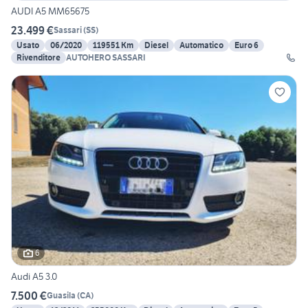
AUDI A5 MM65675
23.499 €
Sassari
(
SS
)
Usato
06/2020
119551 Km
Diesel
Automatico
Euro 6
Rivenditore
AUTOHERO SASSARI
6
Audi A5 3.0
7.500 €
Guasila
(
CA
)