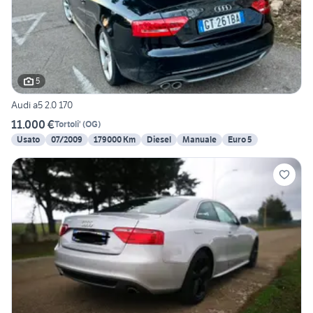
5
Audi a5 2.0 170
11.000 €
Tortoli'
(
OG
)
Usato
07/2009
179000 Km
Diesel
Manuale
Euro 5