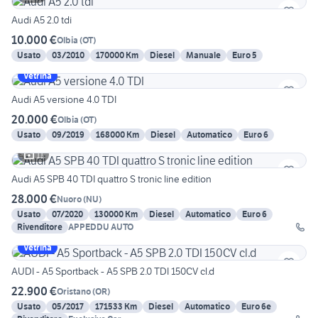
Audi A5 2.0 tdi
10.000 €
Olbia
(
OT
)
Usato
03/2010
170000 Km
Diesel
Manuale
Euro 5
Vetrina
Audi A5 versione 4.0 TDI
20.000 €
Olbia
(
OT
)
Usato
09/2019
168000 Km
Diesel
Automatico
Euro 6
11
Audi A5 SPB 40 TDI quattro S tronic line edition
28.000 €
Nuoro
(
NU
)
Usato
07/2020
130000 Km
Diesel
Automatico
Euro 6
Rivenditore
APPEDDU AUTO
Vetrina
AUDI - A5 Sportback - A5 SPB 2.0 TDI 150CV cl.d
22.900 €
Oristano
(
OR
)
Usato
05/2017
171533 Km
Diesel
Automatico
Euro 6e