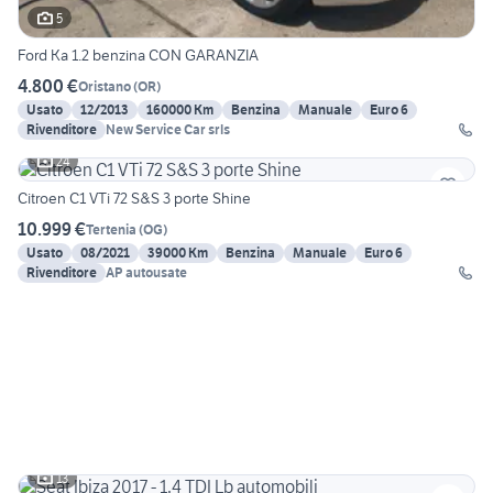
5
Ford Ka 1.2 benzina CON GARANZIA
4.800 €
Oristano
(
OR
)
Usato
12/2013
160000 Km
Benzina
Manuale
Euro 6
Rivenditore
New Service Car srls
24
Citroen C1 VTi 72 S&S 3 porte Shine
10.999 €
Tertenia
(
OG
)
Usato
08/2021
39000 Km
Benzina
Manuale
Euro 6
Rivenditore
AP autousate
13