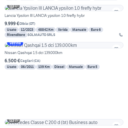
17
Lancia Ypsilon III LANCIA ypsilon 1.0 firefly hybr
9.999 €
Olbia
(
OT
)
Usato
12/2023
48842 Km
Ibrida
Manuale
Euro 6
Rivenditore
SOLMAUTO SRLS
Vetrina
Nissan Qashqai 1.5 dci 139.000km
6.500 €
Cagliari
(
CA
)
Usato
06/2011
139 Km
Diesel
Manuale
Euro 5
15