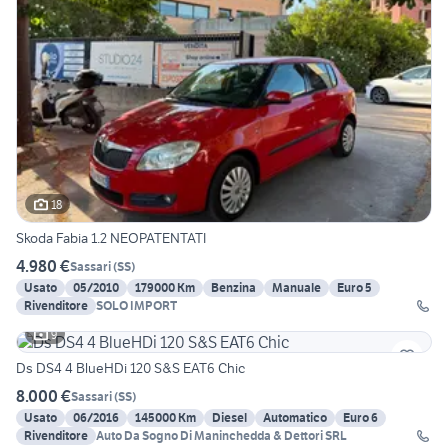
18
Skoda Fabia 1.2 NEOPATENTATI
4.980 €
Sassari
(
SS
)
Usato
05/2010
179000 Km
Benzina
Manuale
Euro 5
Rivenditore
SOLO IMPORT
9
Ds DS4 4 BlueHDi 120 S&S EAT6 Chic
8.000 €
Sassari
(
SS
)
Usato
06/2016
145000 Km
Diesel
Automatico
Euro 6
Rivenditore
Auto Da Sogno Di Maninchedda & Dettori SRL