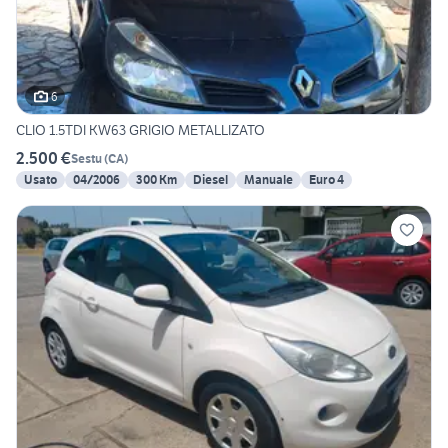
6
CLIO 1.5TDI KW63 GRIGIO METALLIZATO
2.500 €
Sestu
(
CA
)
Usato
04/2006
300 Km
Diesel
Manuale
Euro 4