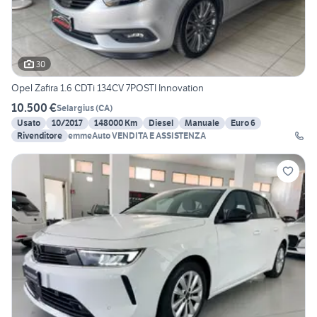
30
Opel Zafira 1.6 CDTi 134CV 7POSTI Innovation
10.500 €
Selargius
(
CA
)
Usato
10/2017
148000 Km
Diesel
Manuale
Euro 6
Rivenditore
emmeAuto VENDITA E ASSISTENZA