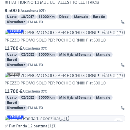
!!! FIAT FIORINO 1.3 MULTIJET ALLESTITO ELETTRICIS
8.500 €
Arzachena
(
OT
)
Usato
10/2017
66000 Km
Diesel
Manuale
Euro 6e
Rivenditore
FM AUTO
Vetrina
PREZZO PROMO SOLO PER POCHI GIORNI!!! Fiat 500 1.0
11.700 €
Arzachena
(
OT
)
Usato
02/2022
50000 Km
Mild Hybrid Benzina
Manuale
Euro 6
Rivenditore
FM AUTO
16
PREZZO PROMO SOLO PER POCHI GIORNI!!! Fiat 500 1.0
11.700 €
Arzachena
(
OT
)
Usato
02/2022
50000 Km
Mild Hybrid Benzina
Manuale
Euro 6
Rivenditore
FM AUTO
Vetrina
✅ Fiat Panda 1.2 benzina 🇮🇹