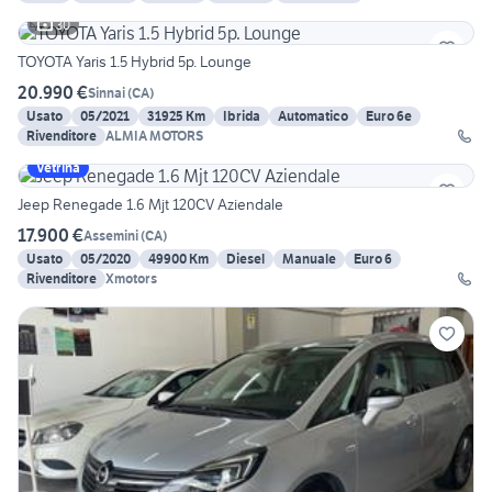
30
TOYOTA Yaris 1.5 Hybrid 5p. Lounge
20.990 €
Sinnai
(
CA
)
Usato
05/2021
31925 Km
Ibrida
Automatico
Euro 6e
Rivenditore
ALMIA MOTORS
Vetrina
Jeep Renegade 1.6 Mjt 120CV Aziendale
17.900 €
Assemini
(
CA
)
Usato
05/2020
49900 Km
Diesel
Manuale
Euro 6
Rivenditore
Xmotors