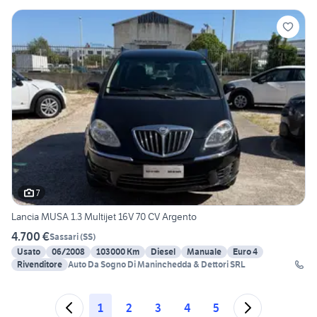
7
Lancia MUSA 1.3 Multijet 16V 70 CV Argento
4.700 €
Sassari
(
SS
)
Usato
06/2008
103000 Km
Diesel
Manuale
Euro 4
Rivenditore
Auto Da Sogno Di Maninchedda & Dettori SRL
1
2
3
4
5