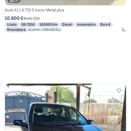
16
Audi A1 1.4 TDI S tronic Metal plus
10.800 €
Sestu
(
CA
)
Usato
08/2016
160000 Km
Diesel
Automatico
Euro 6
Rivenditore
GIANNI CORDEDDU