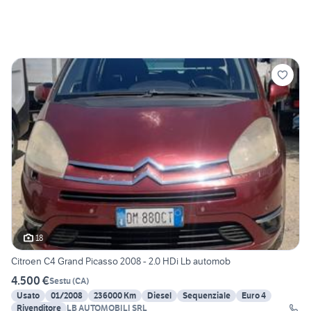
18
Citroen C4 Grand Picasso 2008 - 2.0 HDi Lb automob
4.500 €
Sestu
(
CA
)
Usato
01/2008
236000 Km
Diesel
Sequenziale
Euro 4
Rivenditore
LB AUTOMOBILI SRL