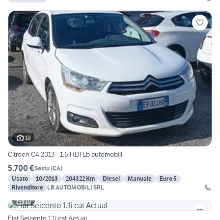
19
Citroen C4 2013 - 1.6 HDi Lb automobili
5.700 €
Sestu
(
CA
)
Usato
10/2013
204322 Km
Diesel
Manuale
Euro 5
Rivenditore
LB AUTOMOBILI SRL
10
Fiat Seicento 1.1i cat Actual