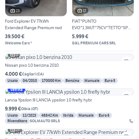
23
17
Ford Explorer EV 77kWh
FIAT*PUNTO
Extended Range Premium rwd
EVO*1.3MJT*75CV*TETTO*SPOR
T*USB*BLUETOO
39.500 €
5.999 €
Welcome Cars ®
G&L PREMIUM CARS SRL
3
Nissan pixo 1.0 benzina 2010
4.000 €
Cagliari
(
CA
)
Usato
04/2010
170000 Km
Benzina
Manuale
Euro 5
Vetrina
Lancia Ypsilon III LANCIA ypsilon 1.0 firefly hybr
9.999 €
Olbia
(
OT
)
Usato
12/2023
48842 Km
Ibrida
Manuale
Euro 6
Rivenditore
SOLMAUTO SRLS
23