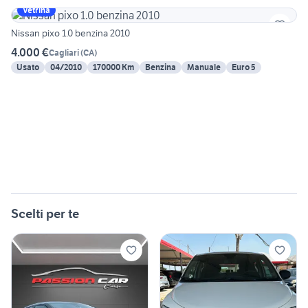
Vetrina
Nissan pixo 1.0 benzina 2010
4.000 €
Cagliari
(
CA
)
Usato
04/2010
170000 Km
Benzina
Manuale
Euro 5
Scelti per te