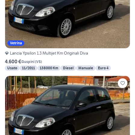
Vetrina
💎 Lancia Ypsilon 1.3 Multijet Km Originali Diva
4.600 €
Guspini
(
VS
)
Usato
11/2011
138000 Km
Diesel
Manuale
Euro 4