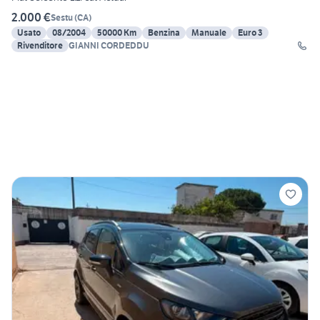
2.000 €
Sestu
(
CA
)
Usato
08/2004
50000 Km
Benzina
Manuale
Euro 3
Rivenditore
GIANNI CORDEDDU