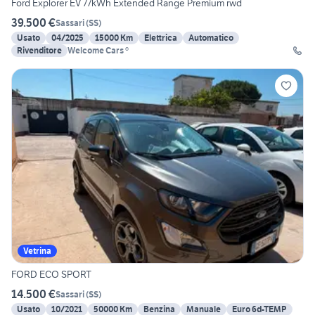
Ford Explorer EV 77kWh Extended Range Premium rwd
39.500 €
Sassari
(
SS
)
Usato
04/2025
15000 Km
Elettrica
Automatico
Rivenditore
Welcome Cars ®
Vetrina
FORD ECO SPORT
14.500 €
Sassari
(
SS
)
Usato
10/2021
50000 Km
Benzina
Manuale
Euro 6d-TEMP