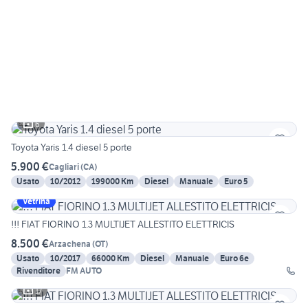
6
Toyota Yaris 1.4 diesel 5 porte
5.900 €
Cagliari
(
CA
)
Usato
10/2012
199000 Km
Diesel
Manuale
Euro 5
Vetrina
!!! FIAT FIORINO 1.3 MULTIJET ALLESTITO ELETTRICIS
8.500 €
Arzachena
(
OT
)
Usato
10/2017
66000 Km
Diesel
Manuale
Euro 6e
Rivenditore
FM AUTO
17