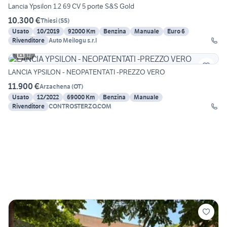
Lancia Ypsilon 1.2 69 CV 5 porte S&S Gold
10.300 €
Thiesi
(
SS
)
Usato
10/2019
92000 Km
Benzina
Manuale
Euro 6
Rivenditore
Auto Meilogu s.r.l
11
LANCIA YPSILON - NEOPATENTATI -PREZZO VERO
11.900 €
Arzachena
(
OT
)
Usato
12/2022
69000 Km
Benzina
Manuale
Rivenditore
CONTROSTERZO.COM