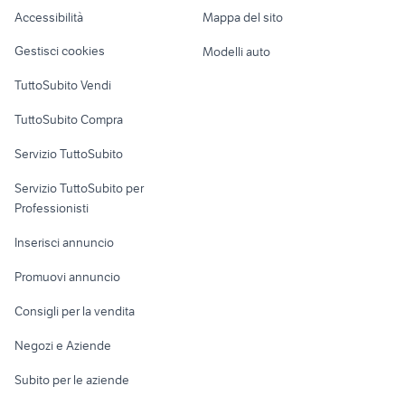
Caravan e Camper
Accessibilità
Mappa del sito
Loft, mansarde e
Veicoli commerciali
altro
Gestisci cookies
Modelli auto
Case vacanza
TuttoSubito Vendi
Uffici e Locali
TuttoSubito Compra
commerciali
Servizio TuttoSubito
elettronica
per la casa e la
sports e hobby
Servizio TuttoSubito per
persona
Informatica
Animali
Professionisti
Arredamento e
Console e
Accessori per
Casalinghi
Inserisci annuncio
Videogiochi
animali
Elettrodomestici
Promuovi annuncio
Audio/Video
Musica e Film
Giardino e Fai da te
Consigli per la vendita
Fotografia
Libri e Riviste
Abbigliamento e
Negozi e Aziende
Telefonia
Strumenti Musicali
Accessori
Subito per le aziende
Sports
Tutto per i bambini