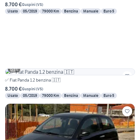
8.700 €
Guspini
(
VS
)
Usato
05/2019
79000 Km
Benzina
Manuale
Euro 5
6
✅ Fiat Panda 1.2 benzina 🇮🇹
8.700 €
Guspini
(
VS
)
Usato
05/2019
79000 Km
Benzina
Manuale
Euro 5