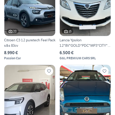
20
15
Citroen C3 1.2 puretech Feel Pack
Lancia Ypsilon
s&s 83cv
1.2*8V*GOLD*PDC*MP3*CITY*N
EOPATENTA
8.990 €
6.500 €
Passion Car
G&L PREMIUM CARS SRL