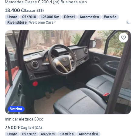
Mercedes Classe C 200 d (bt) Business auto
18.400 €
Sassari
(
SS
)
Usato
05/2018
123000 Km
Diesel
Automatico
Euro 6e
Rivenditore
Welcome Cars ®
Vetrina
minicar elettrica 50cc
7.500 €
Cagliari
(
CA
)
Usato
09/2022
4822 Km
Elettrica
Automatico