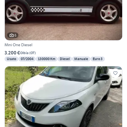
6
Mini One Diesel
3.200 €
Olbia
(
OT
)
Usato
07/2004
130000 Km
Diesel
Manuale
Euro 3