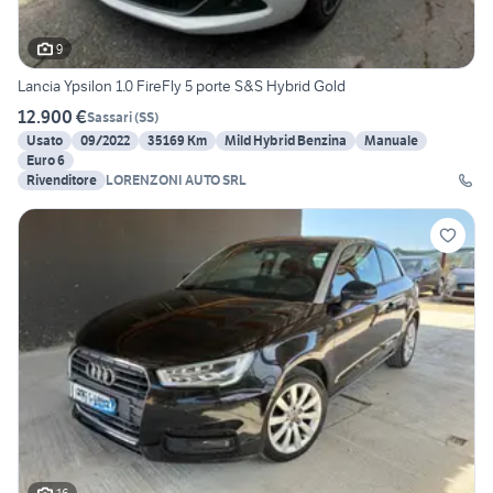
9
Lancia Ypsilon 1.0 FireFly 5 porte S&S Hybrid Gold
12.900 €
Sassari
(
SS
)
Usato
09/2022
35169 Km
Mild Hybrid Benzina
Manuale
Euro 6
Rivenditore
LORENZONI AUTO SRL