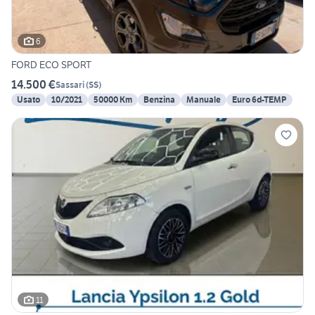
6
FORD ECO SPORT
14.500 €
Sassari
(
SS
)
Usato
10/2021
50000 Km
Benzina
Manuale
Euro 6d-TEMP
11