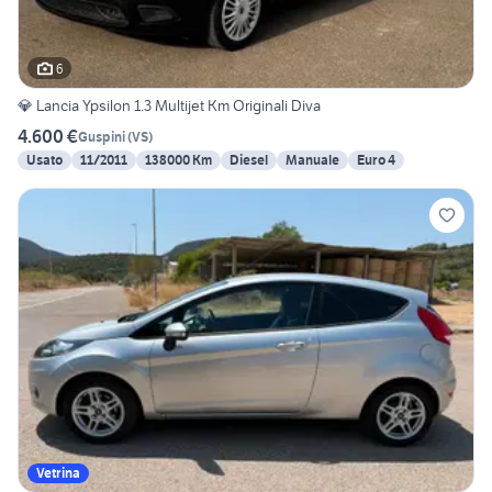
6
💎 Lancia Ypsilon 1.3 Multijet Km Originali Diva
4.600 €
Guspini
(
VS
)
Usato
11/2011
138000 Km
Diesel
Manuale
Euro 4
Vetrina