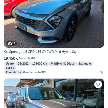
14
Kia Sportage 1.6 CRDI 136 CV 2WD Mild Hybrid Style
19.450 €
Siniscola
(
NU
)
Usato
04/2022
108400 Km
Mild Hybrid Diesel
Manuale
Euro 6
Rivenditore
Gentilini auto SRL