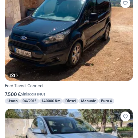
6
Ford Transit Connect
7.500 €
Siniscola
(
NU
)
Usato
04/2015
140000 Km
Diesel
Manuale
Euro 4