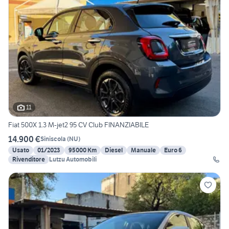
11
Fiat 500X 1.3 M-jet2 95 CV Club FINANZIABILE
14.900 €
Siniscola
(
NU
)
Usato
01/2023
95000 Km
Diesel
Manuale
Euro 6
Rivenditore
Lutzu Automobili