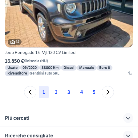
14
Jeep Renegade 1.6 Mjt 120 CV Limited
16.850 €
Siniscola
(
NU
)
Usato
09/2020
88000 Km
Diesel
Manuale
Euro 6
Rivenditore
Gentilini auto SRL
1
2
3
4
5
Più cercati
Correlati
Richerche simili
Suggerimenti
Ricerche consigliate