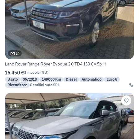
14
Land Rover Range Rover Evoque 2.0 TD4 150 CV 5p. H
16.450 €
Siniscola
(
NU
)
Usato
06/2018
149000 Km
Diesel
Automatico
Euro 6
Rivenditore
Gentilini auto SRL