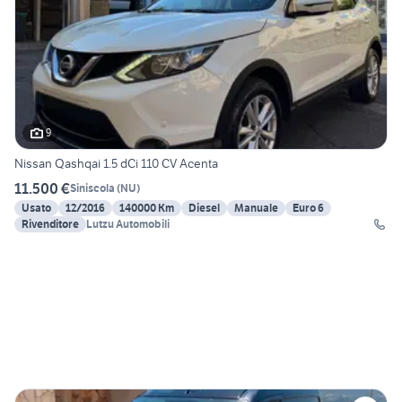
9
Nissan Qashqai 1.5 dCi 110 CV Acenta
11.500 €
Siniscola
(
NU
)
Usato
12/2016
140000 Km
Diesel
Manuale
Euro 6
Rivenditore
Lutzu Automobili