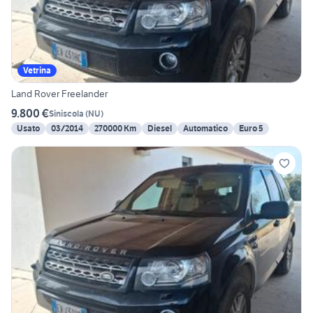
Vetrina
Land Rover Freelander
9.800 €
Siniscola
(
NU
)
Usato
03/2014
270000 Km
Diesel
Automatico
Euro 5