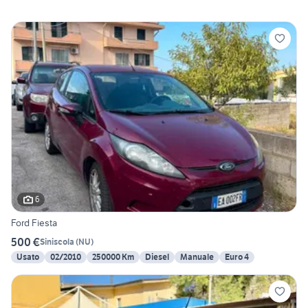
6
Ford Fiesta
500 €
Siniscola
(
NU
)
Usato
02/2010
250000 Km
Diesel
Manuale
Euro 4