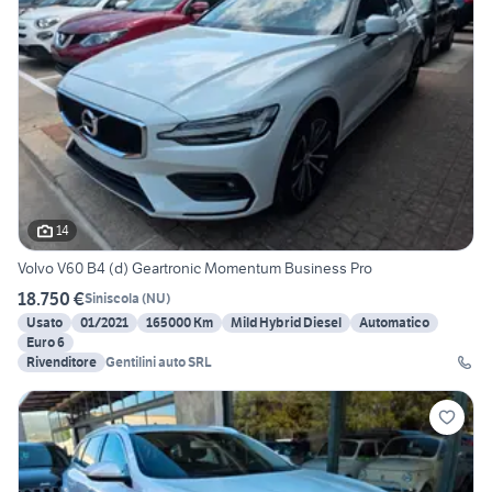
14
Volvo V60 B4 (d) Geartronic Momentum Business Pro
18.750 €
Siniscola
(
NU
)
Usato
01/2021
165000 Km
Mild Hybrid Diesel
Automatico
Euro 6
Rivenditore
Gentilini auto SRL