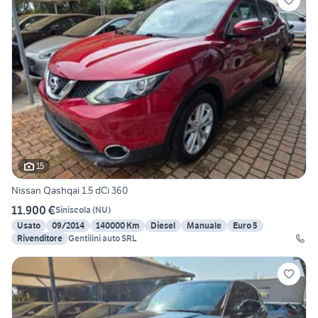
15
Nissan Qashqai 1.5 dCi 360
11.900 €
Siniscola
(
NU
)
Usato
09/2014
140000 Km
Diesel
Manuale
Euro 5
Rivenditore
Gentilini auto SRL