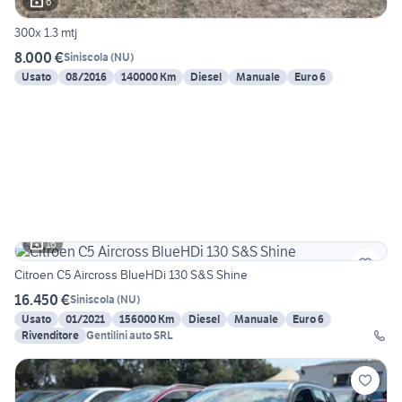
6
300x 1.3 mtj
8.000 €
Siniscola
(
NU
)
Usato
08/2016
140000 Km
Diesel
Manuale
Euro 6
16
Citroen C5 Aircross BlueHDi 130 S&S Shine
16.450 €
Siniscola
(
NU
)
Usato
01/2021
156000 Km
Diesel
Manuale
Euro 6
Rivenditore
Gentilini auto SRL