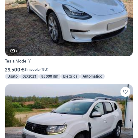
3
Tesla Model Y
29.500 €
Siniscola
(
NU
)
Usato
02/2023
85000 Km
Elettrica
Automatico