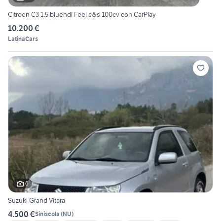
Citroen C3 1.5 bluehdi Feel s&s 100cv con CarPlay
10.200 €
LatinaCars
6
Suzuki Grand Vitara
4.500 €
Siniscola
(
NU
)