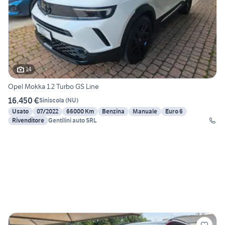
14
Opel Mokka 1.2 Turbo GS Line
16.450 €
Siniscola
(
NU
)
Usato
07/2022
66000 Km
Benzina
Manuale
Euro 6
Rivenditore
Gentilini auto SRL