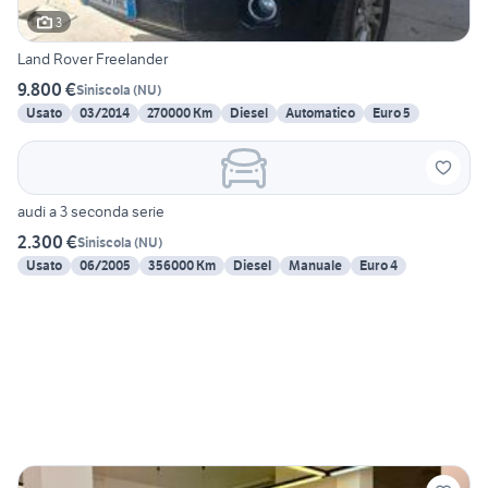
3
Land Rover Freelander
9.800 €
Siniscola
(
NU
)
Usato
03/2014
270000 Km
Diesel
Automatico
Euro 5
audi a 3 seconda serie
2.300 €
Siniscola
(
NU
)
Usato
06/2005
356000 Km
Diesel
Manuale
Euro 4