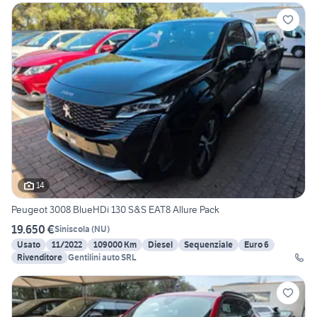
14
Peugeot 3008 BlueHDi 130 S&S EAT8 Allure Pack
19.650 €
Siniscola
(
NU
)
Usato
11/2022
109000 Km
Diesel
Sequenziale
Euro 6
Rivenditore
Gentilini auto SRL