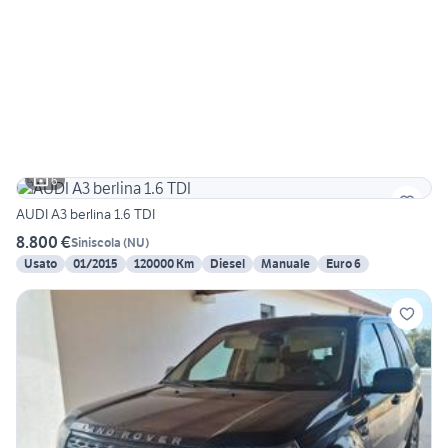
6
AUDI A3 berlina 1.6 TDI
8.800 €
Siniscola
(
NU
)
Usato
01/2015
120000 Km
Diesel
Manuale
Euro 6