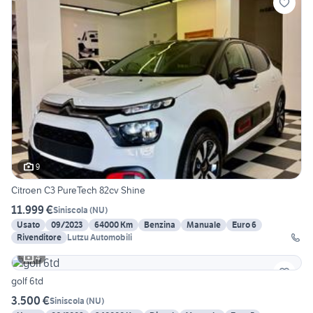
9
Citroen C3 PureTech 82cv Shine
11.999 €
Siniscola
(
NU
)
Usato
09/2023
64000 Km
Benzina
Manuale
Euro 6
Rivenditore
Lutzu Automobili
4
golf 6td
3.500 €
Siniscola
(
NU
)