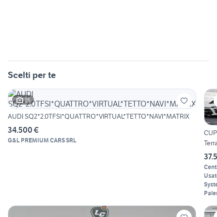
Scelti per te
16
AUDI SQ2*2.0TFSI*QUATTRO*VIRTUAL*TETTO*NAVI*MATRIX
34.500 €
CUP
G&L PREMIUM CARS SRL
Terr
1.5 
37.
150
Cent
Usat
Syst
Pale