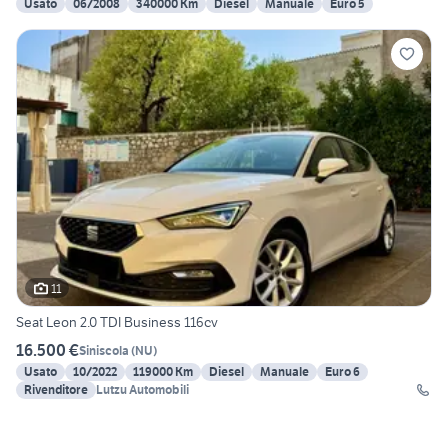
Usato
06/2008
340000 Km
Diesel
Manuale
Euro 5
11
Seat Leon 2.0 TDI Business 116cv
16.500 €
Siniscola
(
NU
)
Usato
10/2022
119000 Km
Diesel
Manuale
Euro 6
Rivenditore
Lutzu Automobili