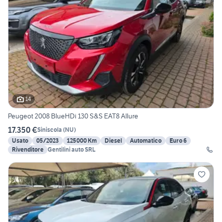
14
Peugeot 2008 BlueHDi 130 S&S EAT8 Allure
17.350 €
Siniscola
(
NU
)
Usato
05/2023
125000 Km
Diesel
Automatico
Euro 6
Rivenditore
Gentilini auto SRL