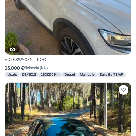
6
VOLKSWAGEN T ROC
16.000 €
Siniscola
(
NU
)
Usato
09/2018
133000 Km
Diesel
Manuale
Euro 6d-TEMP