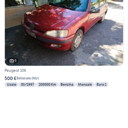
6
Peugeot 106
500 €
Siniscola
(
NU
)
Usato
03/1997
200000 Km
Benzina
Manuale
Euro 2