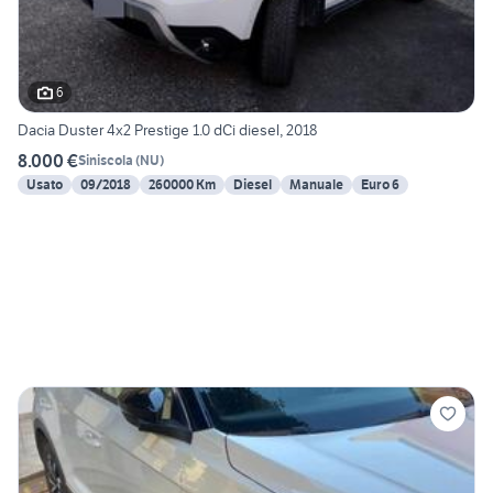
6
Dacia Duster 4x2 Prestige 1.0 dCi diesel, 2018
8.000 €
Siniscola
(
NU
)
Usato
09/2018
260000 Km
Diesel
Manuale
Euro 6