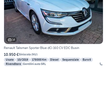
14
Renault Talisman Sporter Blue dCi 160 CV EDC Busin
10.950 €
Siniscola
(
NU
)
Usato
10/2019
178000 Km
Diesel
Sequenziale
Euro 6
Rivenditore
Gentilini auto SRL