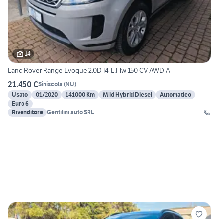
14
Land Rover Range Evoque 2.0D I4-L.Flw 150 CV AWD A
21.450 €
Siniscola
(
NU
)
Usato
01/2020
141000 Km
Mild Hybrid Diesel
Automatico
Euro 6
Rivenditore
Gentilini auto SRL