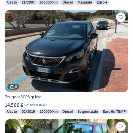
Usato
11/2007
256000 Km
Diesel
Manuale
Euro 4
6
Peugeot 3008 gt line
14.500 €
Siniscola
(
NU
)
Usato
02/2019
120000 Km
Diesel
Sequenziale
Euro 6d-TEMP