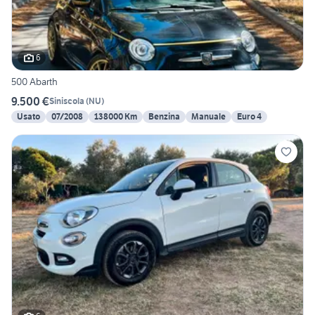
6
500 Abarth
9.500 €
Siniscola
(
NU
)
Usato
07/2008
138000 Km
Benzina
Manuale
Euro 4