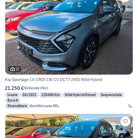
12
Kia Sportage 1.6 CRDI 136 CV DCT7 2WD Mild Hybrid
21.250 €
Siniscola
(
NU
)
Usato
03/2022
125000 Km
Mild Hybrid Diesel
Sequenziale
Euro 6
Rivenditore
Gentilini auto SRL