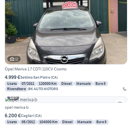
12
Opel Meriva 1.7 CDTI 110CV Cosmo
4.999 €
Settimo San Pietro
(
CA
)
Usato
07/2011
120000 Km
Diesel
Manuale
Euro 5
Rivenditore
BK AUTO MOTORS
5
opel meriva b
6.200 €
Cagliari
(
CA
)
Usato
05/2012
104000 Km
Diesel
Manuale
Euro 5