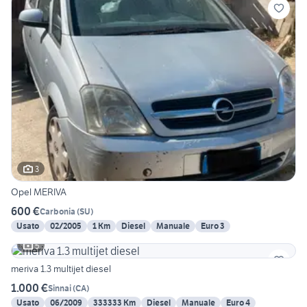
3
Opel MERIVA
600 €
Carbonia
(
SU
)
Usato
02/2005
1 Km
Diesel
Manuale
Euro 3
5
meriva 1.3 multijet diesel
1.000 €
Sinnai
(
CA
)
Usato
06/2009
333333 Km
Diesel
Manuale
Euro 4