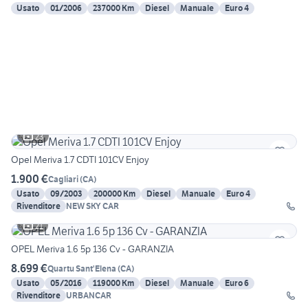
Usato
01/2006
237000 Km
Diesel
Manuale
Euro 4
23
Opel Meriva 1.7 CDTI 101CV Enjoy
1.900 €
Cagliari
(
CA
)
Usato
09/2003
200000 Km
Diesel
Manuale
Euro 4
Rivenditore
NEW SKY CAR
21
OPEL Meriva 1.6 5p 136 Cv - GARANZIA
8.699 €
Quartu Sant'Elena
(
CA
)
Usato
05/2016
119000 Km
Diesel
Manuale
Euro 6
Rivenditore
URBANCAR