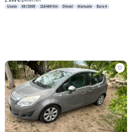
2.999 €
Iglesias
(
SU
)
Usato
05/2005
216489 Km
Diesel
Manuale
Euro 4