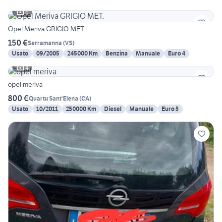
6
Opel Meriva GRIGIO MET.
150 €
Serramanna
(
VS
)
Usato
09/2005
245000 Km
Benzina
Manuale
Euro 4
4
opel meriva
800 €
Quartu Sant'Elena
(
CA
)
Usato
10/2011
250000 Km
Diesel
Manuale
Euro 5