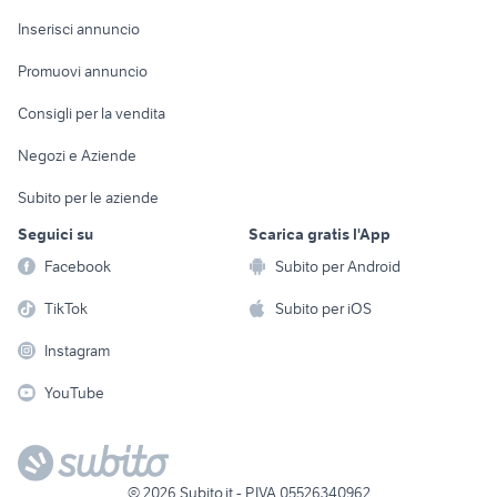
Arredamento e
Console e
Accessori per
Casalinghi
Inserisci annuncio
Videogiochi
animali
Elettrodomestici
Promuovi annuncio
Audio/Video
Musica e Film
Giardino e Fai da te
Consigli per la vendita
Fotografia
Libri e Riviste
Abbigliamento e
Negozi e Aziende
Telefonia
Strumenti Musicali
Accessori
Subito per le aziende
Sports
Tutto per i bambini
Seguici su
Scarica gratis l'App
Biciclette
Facebook
Subito per Android
Collezionismo
TikTok
Subito per iOS
Instagram
YouTube
©
2026
Subito.it - P.IVA 05526340962