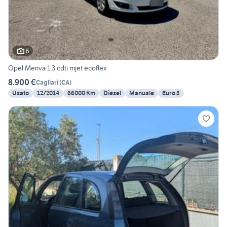
6
Opel Meriva 1.3 cdti mjet ecoflex
8.900 €
Cagliari
(
CA
)
Usato
12/2014
66000 Km
Diesel
Manuale
Euro 5