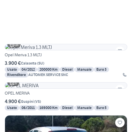
16
Opel Meriva 1.3 MLTJ
3.900 €
Calasetta
(
SU
)
Usato
04/2012
200000 Km
Diesel
Manuale
Euro 3
Rivenditore
AUTOMEK SERVICE SNC
6
OPEL MERIVA
4.900 €
Guspini
(
VS
)
Usato
06/2011
169000 Km
Diesel
Manuale
Euro 5