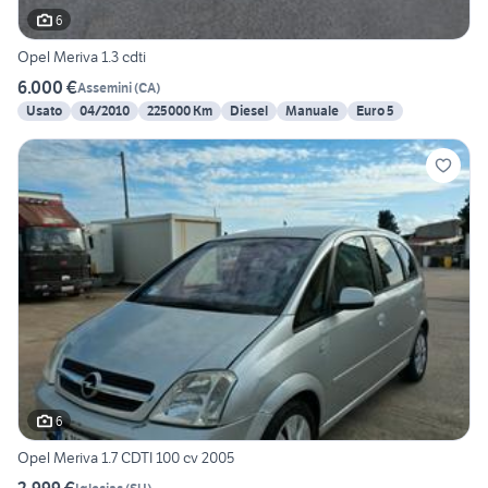
6
Opel Meriva 1.3 cdti
6.000 €
Assemini
(
CA
)
Usato
04/2010
225000 Km
Diesel
Manuale
Euro 5
6
Opel Meriva 1.7 CDTI 100 cv 2005