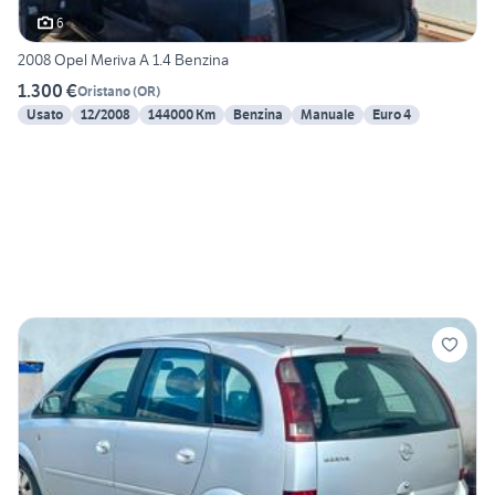
6
2008 Opel Meriva A 1.4 Benzina
1.300 €
Oristano
(
OR
)
Usato
12/2008
144000 Km
Benzina
Manuale
Euro 4