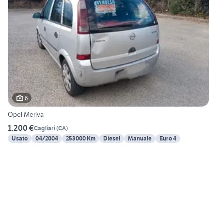
6
Opel Meriva
1.200 €
Cagliari
(
CA
)
Usato
04/2004
253000 Km
Diesel
Manuale
Euro 4