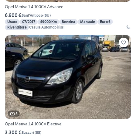
Opel Meriva 1.4 100CV Advance
6.900 €
Sant'Antioco
(
SU
)
Usato
07/2017
49000 Km
Benzina
Manuale
Euro 6
Rivenditore
Casula Automobili srl
5
Opel Meriva 1.4 100CV Elective
3.300 €
Sassari
(
SS
)