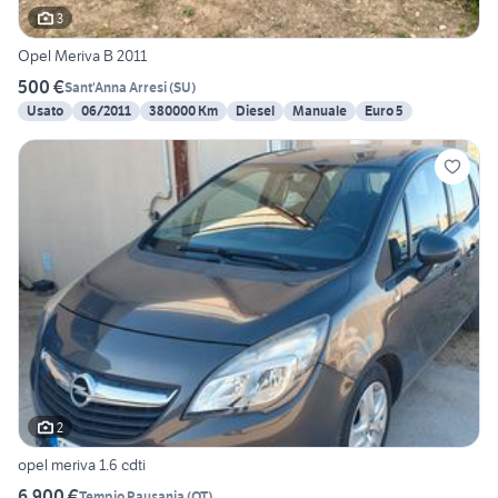
3
Opel Meriva B 2011
500 €
Sant'Anna Arresi
(
SU
)
Usato
06/2011
380000 Km
Diesel
Manuale
Euro 5
2
opel meriva 1.6 cdti
6.900 €
Tempio Pausania
(
OT
)