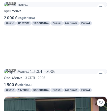
3
opel meriva
2.000 €
Cagliari
(
CA
)
Usato
05/2007
198000 Km
Diesel
Manuale
Euro 4
6
Opel Meriva 1.3 CDTI - 2006
1.500 €
Ozieri
(
SS
)
Usato
11/2006
385000 Km
Diesel
Manuale
Euro 4