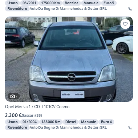
Usato
03/2011
175000 Km
Benzina
Manuale
Euro 5
Rivenditore
Auto Da Sogno Di Maninchedda & Dettori SRL
7
Opel Meriva 1.7 CDTI 101CV Cosmo
2.300 €
Sassari
(
SS
)
Usato
01/2004
188000 Km
Diesel
Manuale
Euro 4
Rivenditore
Auto Da Sogno Di Maninchedda & Dettori SRL