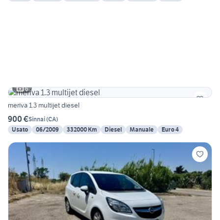
6
meriva 1.3 multijet diesel
900 €
Sinnai
(
CA
)
Usato
06/2009
332000 Km
Diesel
Manuale
Euro 4