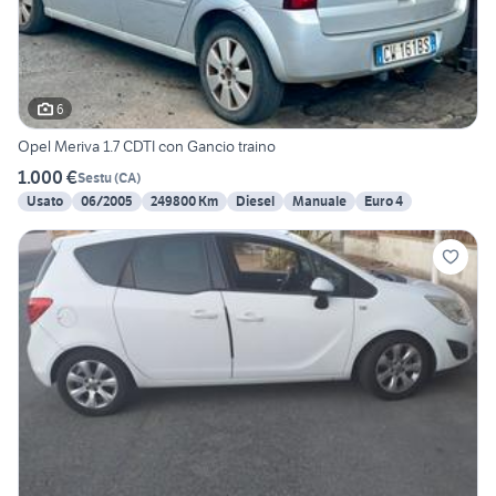
6
Opel Meriva 1.7 CDTI con Gancio traino
1.000 €
Sestu
(
CA
)
Usato
06/2005
249800 Km
Diesel
Manuale
Euro 4