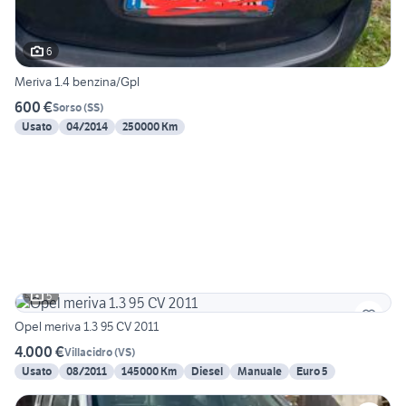
6
Meriva 1.4 benzina/Gpl
600 €
Sorso
(
SS
)
Usato
04/2014
250000 Km
5
Opel meriva 1.3 95 CV 2011
4.000 €
Villacidro
(
VS
)
Usato
08/2011
145000 Km
Diesel
Manuale
Euro 5