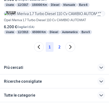
Usato
12/2017
158000 Km
Diesel
Manuale
Euro 6
4
Opel Meriva 1.7 Turbo Diesel 110 Cv CAMBIO AUTOMAT
6.200 €
Cagliari
(
CA
)
Usato
12/2013
65000 Km
Diesel
Automatico
Euro 5
1
2
Più cercati
Correlati
Richerche simili
Suggerimenti
Ricerche consigliate
mercedes classe
auto usate lecco
fiat panda auto
sardegna
differenziale camion
accessori yamaha dragstar 650
nissan silvia
golf 8 gti
Tutte le categorie
auto honda berlina
veicoli commerciali Montesano
pick up 4x4 usati
ford mondeo
doccia da giardino
Sardegna
sulla Marcellana
piemonte
renault civitavecchia
motori
immobili
lavoro e servizi
auto porsche