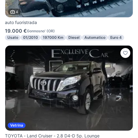
4
auto fuoristrada
19.000 €
Gonnosno'
(
OR
)
Usato
01/2010
197000 Km
Diesel
Automatico
Euro 4
Vetrina
TOYOTA - Land Cruiser - 2.8 D4-D 5p. Lounge