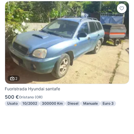
2
Fuoristrada Hyundai santafe
500 €
Oristano
(
OR
)
Usato
10/2002
300000 Km
Diesel
Manuale
Euro 3