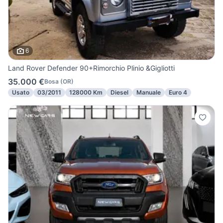
6
Land Rover Defender 90+Rimorchio Plinio &Gigliotti
35.000 €
Bosa
(
OR
)
Usato
03/2011
128000 Km
Diesel
Manuale
Euro 4