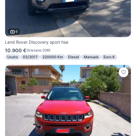
6
Land Rover Discovery sport hse
10.900 €
Oristano
(
OR
)
Usato
03/2017
220000 Km
Diesel
Manuale
Euro 6