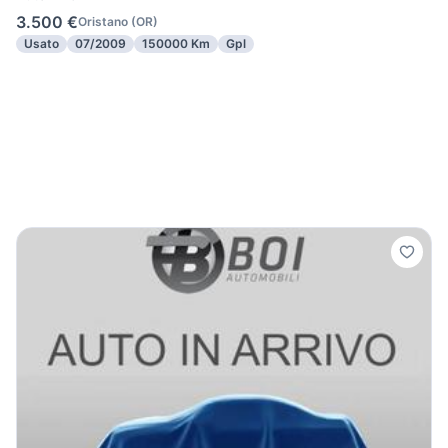
3.500 €
Oristano
(
OR
)
Usato
07/2009
150000 Km
Gpl