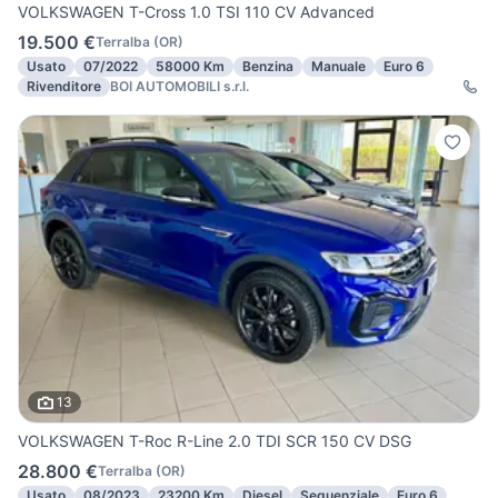
VOLKSWAGEN T-Cross 1.0 TSI 110 CV Advanced
19.500 €
Terralba
(
OR
)
Usato
07/2022
58000 Km
Benzina
Manuale
Euro 6
Rivenditore
BOI AUTOMOBILI s.r.l.
13
VOLKSWAGEN T-Roc R-Line 2.0 TDI SCR 150 CV DSG
28.800 €
Terralba
(
OR
)
Usato
08/2023
23200 Km
Diesel
Sequenziale
Euro 6