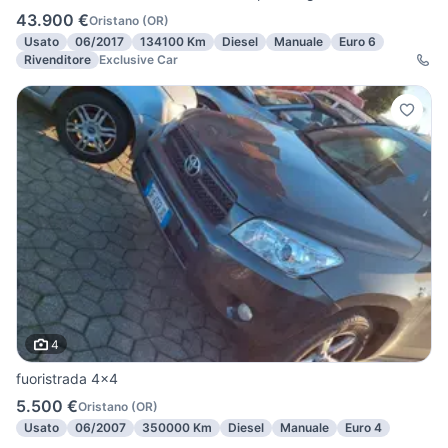
43.900 €
Oristano
(
OR
)
Usato
06/2017
134100 Km
Diesel
Manuale
Euro 6
Rivenditore
Exclusive Car
4
fuoristrada 4x4
5.500 €
Oristano
(
OR
)
Usato
06/2007
350000 Km
Diesel
Manuale
Euro 4