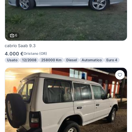
6
cabrio Saab 9.3
4.000 €
Oristano
(
OR
)
Usato
12/2008
258000 Km
Diesel
Automatico
Euro 4