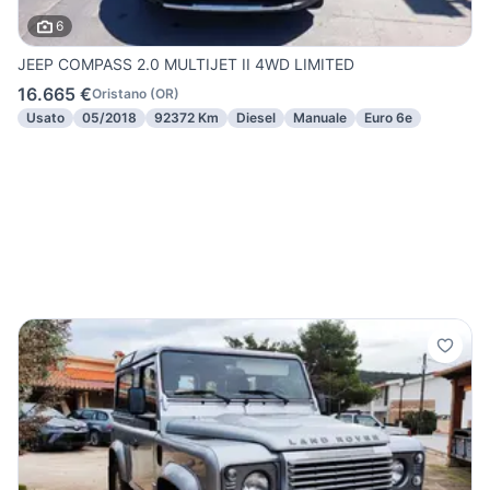
6
JEEP COMPASS 2.0 MULTIJET II 4WD LIMITED
16.665 €
Oristano
(
OR
)
Usato
05/2018
92372 Km
Diesel
Manuale
Euro 6e