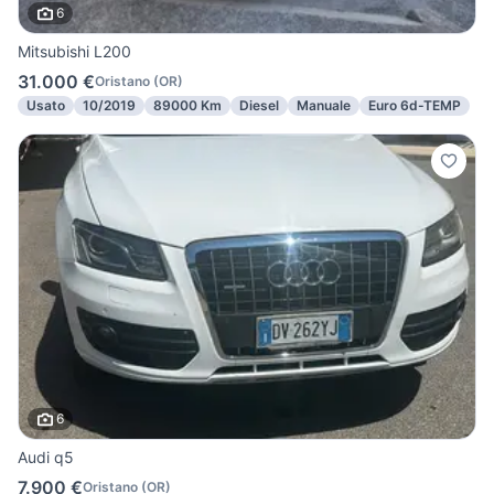
6
Mitsubishi L200
31.000 €
Oristano
(
OR
)
Usato
10/2019
89000 Km
Diesel
Manuale
Euro 6d-TEMP
6
Audi q5
7.900 €
Oristano
(
OR
)