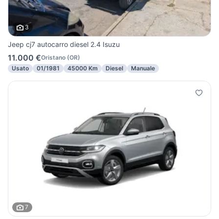
3
Jeep cj7 autocarro diesel 2.4 Isuzu
11.000 €
Oristano
(
OR
)
Usato
01/1981
45000 Km
Diesel
Manuale
7