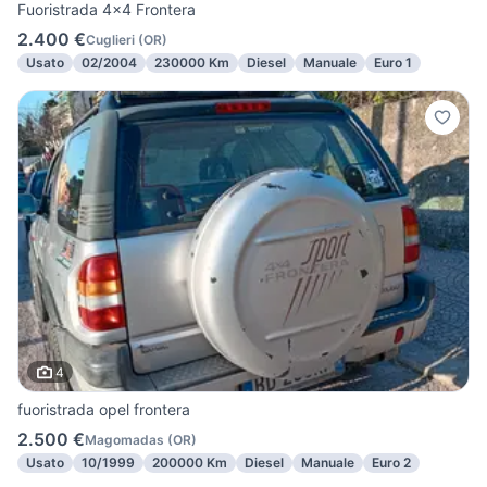
Fuoristrada 4x4 Frontera
2.400 €
Cuglieri
(
OR
)
Usato
02/2004
230000 Km
Diesel
Manuale
Euro 1
4
fuoristrada opel frontera
2.500 €
Magomadas
(
OR
)
Usato
10/1999
200000 Km
Diesel
Manuale
Euro 2