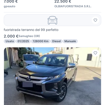
7.000 €
22.500 €
gpeauto
OLBIAFUORISTRADA S.R.L.
fuoristrada terranno del 99 perfetto
2.000 €
Samugheo
(
OR
)
Usato
01/2025
128000 Km
Diesel
Manuale