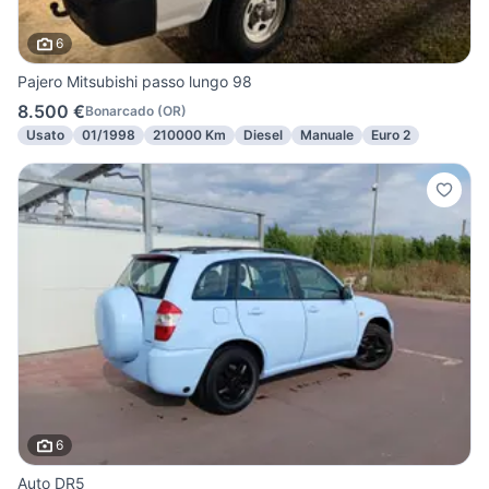
6
Pajero Mitsubishi passo lungo 98
8.500 €
Bonarcado
(
OR
)
Usato
01/1998
210000 Km
Diesel
Manuale
Euro 2
6
Auto DR5