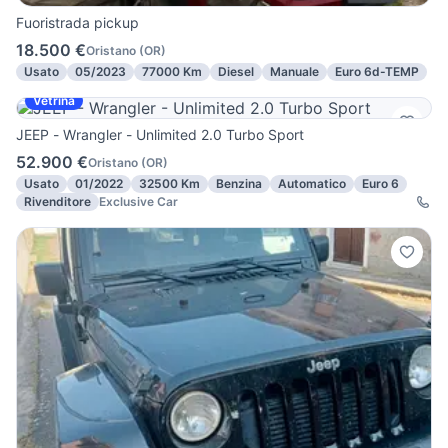
Fuoristrada pickup
18.500 €
Oristano
(
OR
)
Usato
05/2023
77000 Km
Diesel
Manuale
Euro 6d-TEMP
Vetrina
JEEP - Wrangler - Unlimited 2.0 Turbo Sport
52.900 €
Oristano
(
OR
)
Usato
01/2022
32500 Km
Benzina
Automatico
Euro 6
Rivenditore
Exclusive Car