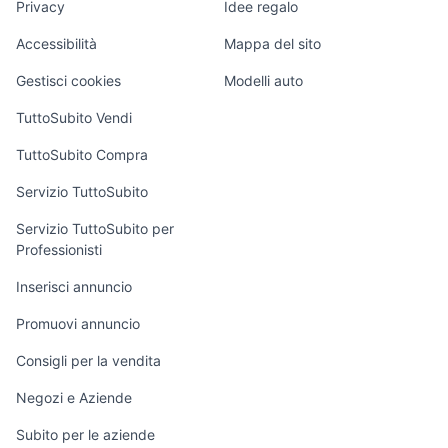
Privacy
Idee regalo
Garage e box
fuoristrada cambio
auto solo
auto usate lecco
citroen c4 7 posti
Caravan e Camper
automatico auto
passaggio
Accessibilità
Mappa del sito
alfa 164 v6 turbo
patrol gr y61
Loft, mansarde e
Campania
Veicoli commerciali
altro
Gestisci cookies
Modelli auto
Case vacanza
TuttoSubito Vendi
Uffici e Locali
TuttoSubito Compra
commerciali
Servizio TuttoSubito
elettronica
per la casa e la
sports e hobby
Servizio TuttoSubito per
persona
Professionisti
Informatica
Animali
Arredamento e
Inserisci annuncio
Console e
Accessori per
Casalinghi
Videogiochi
animali
Promuovi annuncio
Elettrodomestici
Audio/Video
Musica e Film
Consigli per la vendita
Giardino e Fai da
Fotografia
Libri e Riviste
te
Negozi e Aziende
Telefonia
Strumenti Musicali
Abbigliamento e
Subito per le aziende