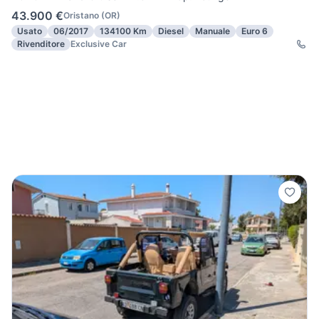
43.900 €
Oristano
(
OR
)
Usato
06/2017
134100 Km
Diesel
Manuale
Euro 6
Rivenditore
Exclusive Car