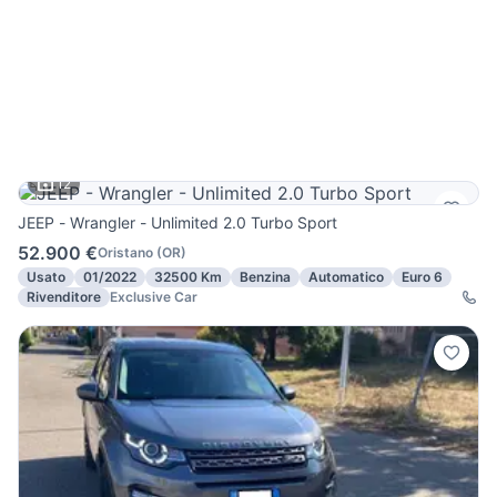
12
JEEP - Wrangler - Unlimited 2.0 Turbo Sport
52.900 €
Oristano
(
OR
)
Usato
01/2022
32500 Km
Benzina
Automatico
Euro 6
Rivenditore
Exclusive Car