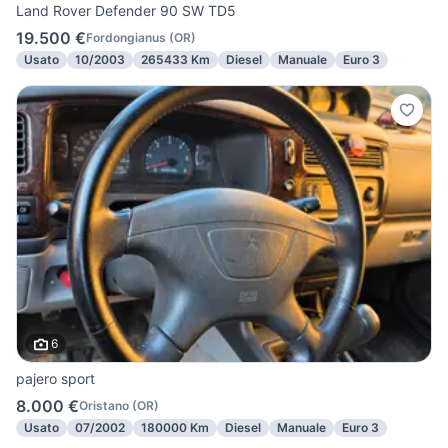
Land Rover Defender 90 SW TD5
19.500 €
Fordongianus
(
OR
)
Usato
10/2003
265433 Km
Diesel
Manuale
Euro 3
6
pajero sport
8.000 €
Oristano
(
OR
)
Usato
07/2002
180000 Km
Diesel
Manuale
Euro 3