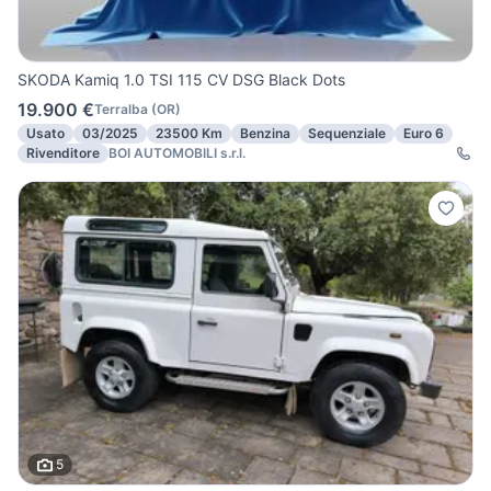
SKODA Kamiq 1.0 TSI 115 CV DSG Black Dots
19.900 €
Terralba
(
OR
)
Usato
03/2025
23500 Km
Benzina
Sequenziale
Euro 6
Rivenditore
BOI AUTOMOBILI s.r.l.
5