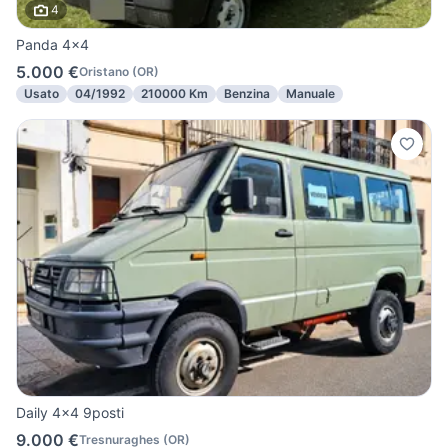
4
Panda 4x4
5.000 €
Oristano
(
OR
)
Usato
04/1992
210000 Km
Benzina
Manuale
Daily 4x4 9posti
9.000 €
Tresnuraghes
(
OR
)