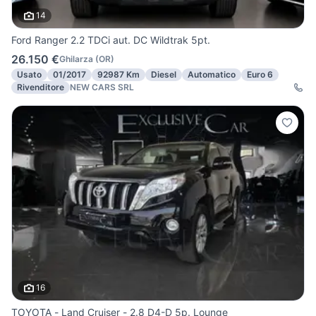
14
Ford Ranger 2.2 TDCi aut. DC Wildtrak 5pt.
26.150 €
Ghilarza
(
OR
)
Usato
01/2017
92987 Km
Diesel
Automatico
Euro 6
Rivenditore
NEW CARS SRL
16
TOYOTA - Land Cruiser - 2.8 D4-D 5p. Lounge