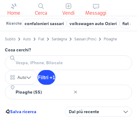
Home
Cerca
Vendi
Messaggi
confalonieri sassari
volkswagen auto Ozieri
fiat Ar
Ricerche
Subito
Auto
Fiat
Sardegna
Sassari (Prov)
Ploaghe
Cosa cerchi?
Filtri +1
Auto
Salva ricerca
Dal più recente