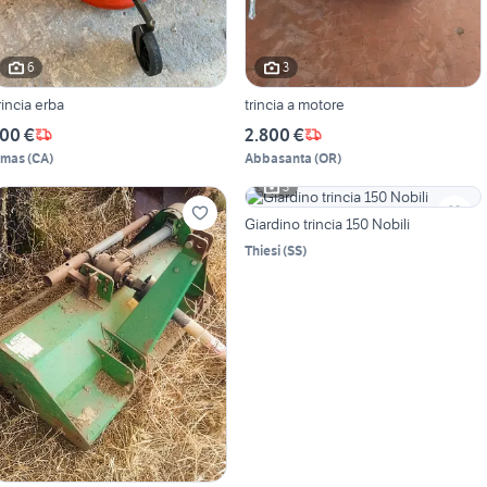
6
3
Trincia erba
trincia a motore
00 €
2.800 €
lmas
(
CA
)
Abbasanta
(
OR
)
3
Giardino trincia 150 Nobili
Thiesi
(
SS
)