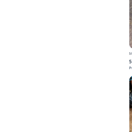
t
5
P