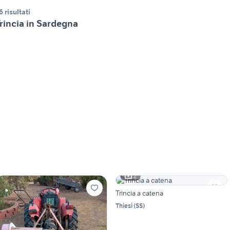
6 risultati
rincia in Sardegna
2
Trincia a catena
Thiesi
(
SS
)