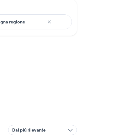
Dal più rilevante