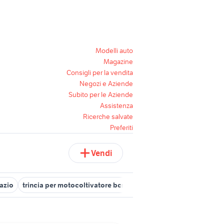
Modelli auto
Magazine
Consigli per la vendita
Negozi e Aziende
Subito per le Aziende
Assistenza
Ricerche salvate
Preferiti
Vendi
Lazio
trincia per motocoltivatore bcs
trincia per motozappa
tr