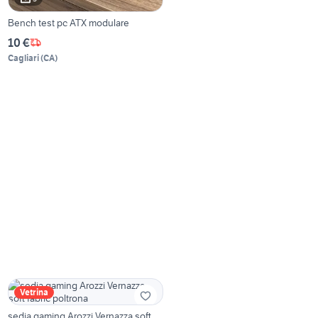
Bench test pc ATX modulare
10 €
Cagliari
(
CA
)
Vetrina
sedia gaming Arozzi Vernazza soft