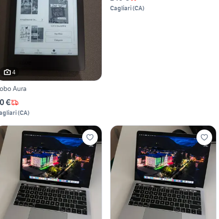
Cagliari
(
CA
)
4
obo Aura
0 €
agliari
(
CA
)