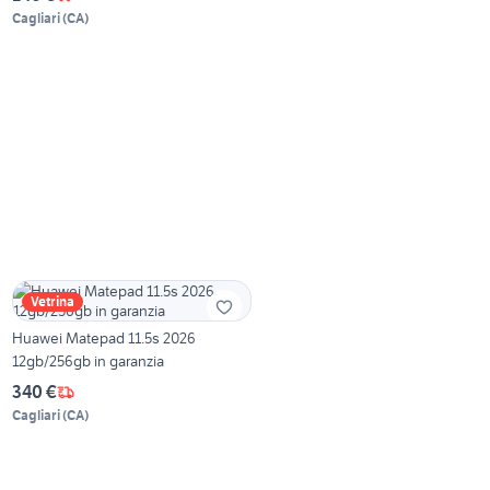
Cagliari
(
CA
)
Vetrina
Huawei Matepad 11.5s 2026
12gb/256gb in garanzia
340 €
Cagliari
(
CA
)