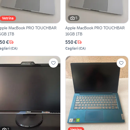
5
Vetrina
pple MacBook PRO TOUCHBAR
Apple MacBook PRO TOUCHBAR
6GB 1TB
16GB 1TB
50 €
550 €
agliari
(
CA
)
Cagliari
(
CA
)
2
Vetrina