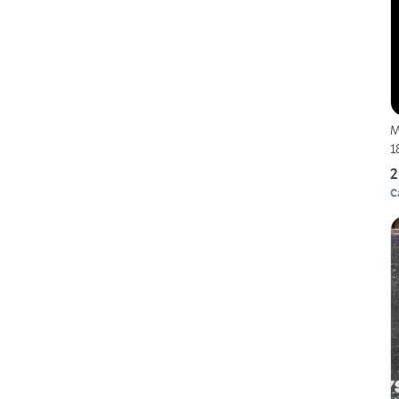
M
1
2
C