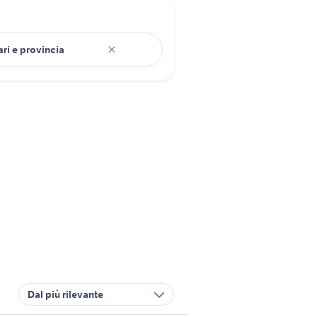
Dal più rilevante