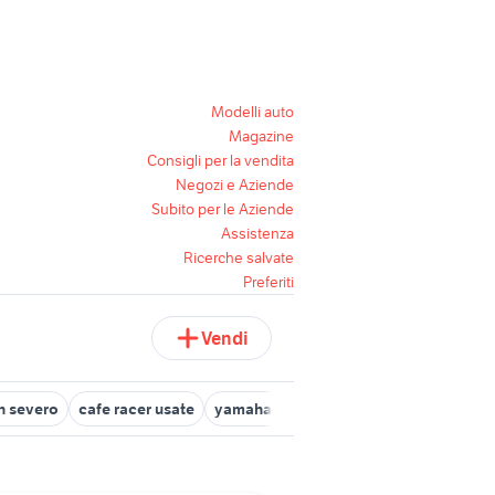
Modelli auto
Magazine
Consigli per la vendita
Negozi e Aziende
Subito per le Aziende
Assistenza
Ricerche salvate
Preferiti
Vendi
an severo
cafe racer usate
yamaha x-max 400
lavoro ladispoli