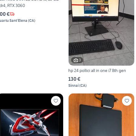
dr4, RTX 3060
00 €
uartu Sant'Elena
(
CA
)
3
hp 24 pollici all in one i7 8th gen
130 €
Sinnai
(
CA
)