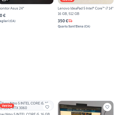
onitor Asus 24"
Lenovo IdeaPad 5 Intel® Core™ i7 14"
16 GB, 512 GB
0 €
350 €
agliari
(
CA
)
Quartu Sant'Elena
(
CA
)
Vetrina
cer Nitro 5 INTEL CORE i5, 16 GB