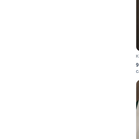
K
9
C