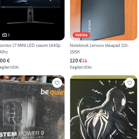
3
Vetrina
onitor 27 MINI LED xiaomi 1440p
Notebook Lenovo Ideapad 110-
80hz
15ISK
00 €
120 €
agliari
(
CA
)
Cagliari
(
CA
)