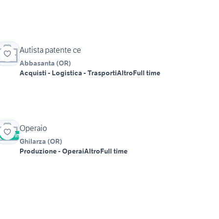
Autista patente ce
Abbasanta
(
OR
)
Acquisti - Logistica - Trasporti
Altro
Full time
Operaio
Vetrina
Ghilarza
(
OR
)
Produzione - Operai
Altro
Full time