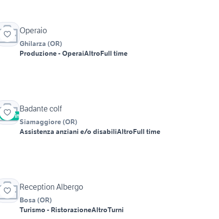
Operaio
Ghilarza
(
OR
)
Produzione - Operai
Altro
Full time
Badante colf
Vetrina
Siamaggiore
(
OR
)
Assistenza anziani e/o disabili
Altro
Full time
Reception Albergo
Bosa
(
OR
)
Turismo - Ristorazione
Altro
Turni