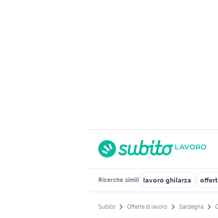
lavoro ghilarza
offer
Ricerche
simili
Subito
Offerte di lavoro
Sardegna
O