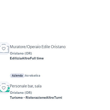
Muratore/Operaio Edile Oristano
Oristano
(
OR
)
Edilizia
Altro
Full time
Azienda
Acrobatica
Personale bar, sala
Vetrina
Oristano
(
OR
)
Turismo - Ristorazione
Altro
Turni