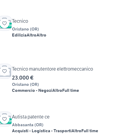
Tecnico
Vetrina
Oristano
(
OR
)
Edilizia
Altro
Altro
Tecnico manutentore elettromeccanico
23.000 €
Oristano
(
OR
)
Commercio - Negozi
Altro
Full time
Autista patente ce
Vetrina
Abbasanta
(
OR
)
Acquisti - Logistica - Trasporti
Altro
Full time