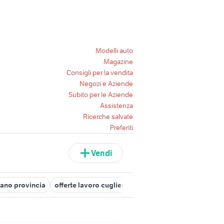
Modelli auto
Magazine
Consigli per la vendita
Negozi e Aziende
Subito per le Aziende
Assistenza
Ricerche salvate
Preferiti
Vendi
stano provincia
offerte lavoro cuglieri
candidati lavoro badante O