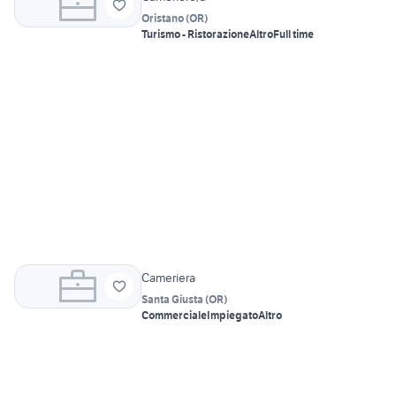
Oristano
(
OR
)
Turismo - Ristorazione
Altro
Full time
Cameriera
Santa Giusta
(
OR
)
Commerciale
Impiegato
Altro