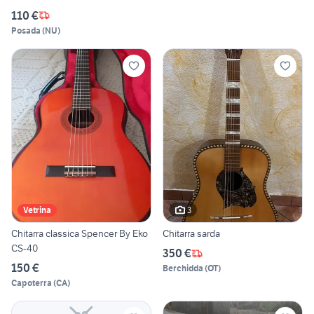
110 €
Posada
(
NU
)
3
Vetrina
Chitarra classica Spencer By Eko
Chitarra sarda
CS-40
350 €
150 €
Berchidda
(
OT
)
Capoterra
(
CA
)