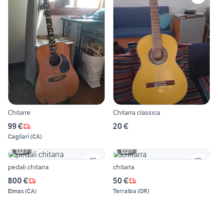
Chitarre
Chitarra classica
99 €
20 €
Cagliari
(
CA
)
3
6
pedali chitarra
chitarra
800 €
50 €
Elmas
(
CA
)
Terralba
(
OR
)