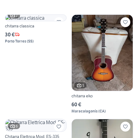
2
chitarra classica
30 €
Porto Torres
(
SS
)
5
chitarra eko
60 €
Maracalagonis
(
CA
)
6
Chitarra Elettrica Mod. ES-335