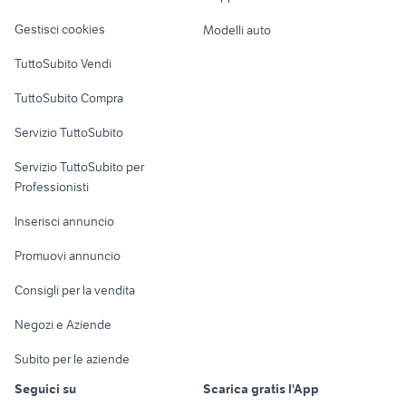
Veicoli commerciali
altro
Gestisci cookies
Modelli auto
Case vacanza
TuttoSubito Vendi
Uffici e Locali
TuttoSubito Compra
commerciali
Servizio TuttoSubito
elettronica
per la casa e la
sports e hobby
Servizio TuttoSubito per
persona
Informatica
Animali
Professionisti
Arredamento e
Console e
Accessori per
Casalinghi
Inserisci annuncio
Videogiochi
animali
Elettrodomestici
Promuovi annuncio
Audio/Video
Musica e Film
Giardino e Fai da te
Consigli per la vendita
Fotografia
Libri e Riviste
Abbigliamento e
Negozi e Aziende
Telefonia
Strumenti Musicali
Accessori
Subito per le aziende
Sports
Tutto per i bambini
Seguici su
Scarica gratis l'App
Biciclette