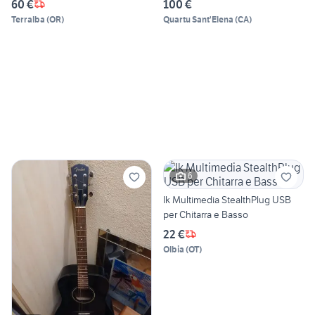
60 €
100 €
Terralba
(
OR
)
Quartu Sant'Elena
(
CA
)
6
Ik Multimedia StealthPlug USB
per Chitarra e Basso
22 €
Olbia
(
OT
)