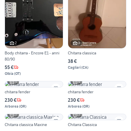
2
3
Body chitarra - Encore E1 - anni
Chitarra classica
80/90
38 €
55 €
Cagliari
(
CA
)
Olbia
(
OT
)
3
4
chitarra fender
chitarra fender
230 €
230 €
Arborea
(
OR
)
Arborea
(
OR
)
3
3
Chitarra classica Maxine
Chitarra Classica