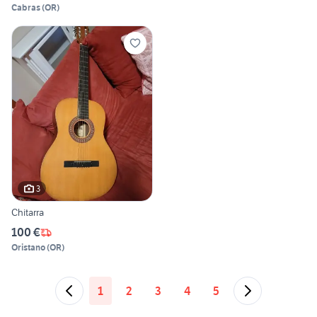
Cabras
(
OR
)
3
Chitarra
100 €
Oristano
(
OR
)
1
2
3
4
5