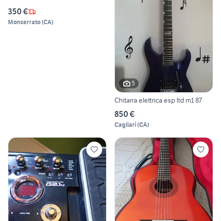
350 €
Monserrato
(
CA
)
5
Chitarra elettrica esp ltd m1 87
850 €
Cagliari
(
CA
)