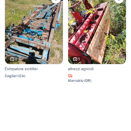
4
5
Estirpatore sicitiller
attrezzi agricoli
Cagliari
(
CA
)
Marrubiu
(
OR
)