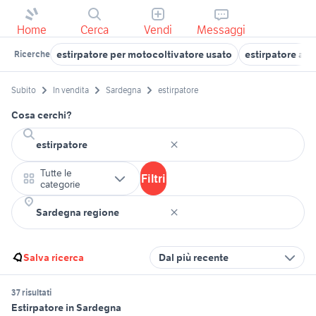
Home
Cerca
Vendi
Messaggi
estirpatore per motocoltivatore usato
estirpatore a m
Ricerche
Subito
In vendita
Sardegna
estirpatore
Cosa cerchi?
Tutte le
Filtri
categorie
Salva ricerca
Dal più recente
37 risultati
Estirpatore in Sardegna