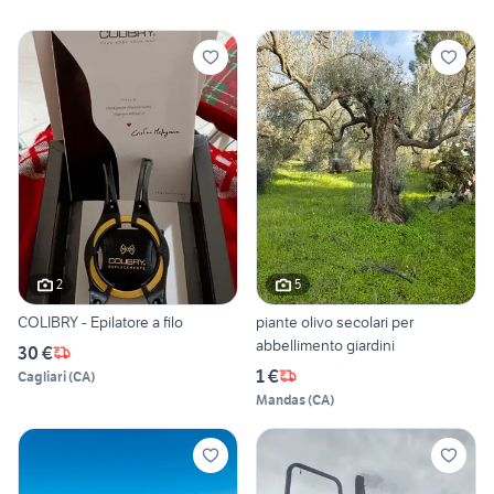
2
5
COLIBRY - Epilatore a filo
piante olivo secolari per
abbellimento giardini
30 €
1 €
Cagliari
(
CA
)
Mandas
(
CA
)