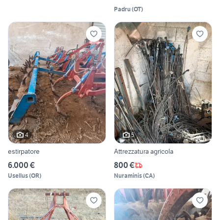
Padru
(
OT
)
4
5
estirpatore
Attrezzatura agricola
6.000 €
800 €
Usellus
(
OR
)
Nuraminis
(
CA
)