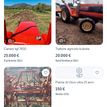
4
6
Carraro tgf 7400
Trattore agricolo kubota
25.000 €
20.000 €
Carbonia
(
SU
)
Sant'Antioco
(
SU
)
Piante di Ulivo ultra 25 anni
150 €
Sestu
(
CA
)