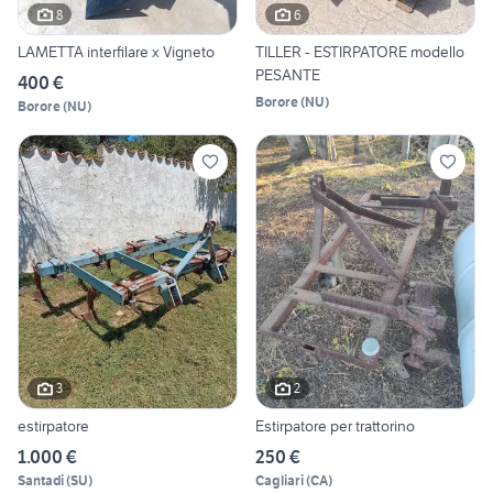
8
6
LAMETTA interfilare x Vigneto
TILLER - ESTIRPATORE modello
PESANTE
400 €
Borore
(
NU
)
Borore
(
NU
)
3
2
estirpatore
Estirpatore per trattorino
1.000 €
250 €
Santadi
(
SU
)
Cagliari
(
CA
)