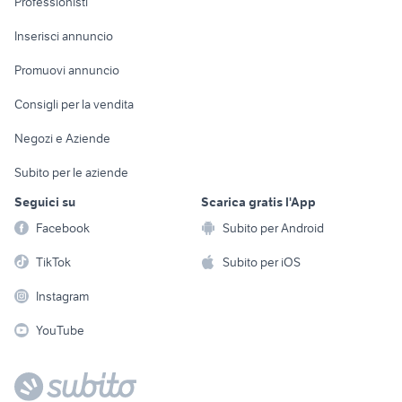
Professionisti
Arredamento e
Console e
Accessori per
Casalinghi
Inserisci annuncio
Videogiochi
animali
Elettrodomestici
Promuovi annuncio
Audio/Video
Musica e Film
Giardino e Fai da te
Consigli per la vendita
Fotografia
Libri e Riviste
Abbigliamento e
Negozi e Aziende
Telefonia
Strumenti Musicali
Accessori
Subito per le aziende
Sports
Tutto per i bambini
Seguici su
Scarica gratis l'App
Biciclette
Facebook
Subito per Android
Collezionismo
TikTok
Subito per iOS
Instagram
YouTube