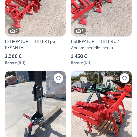
7
5
ESTIRPATORE - TILLER tipo
ESTIRPATORE - TILLER a 7
PESANTE
Ancore modello medio
2.000 €
1.450 €
Borore
(
NU
)
Borore
(
NU
)