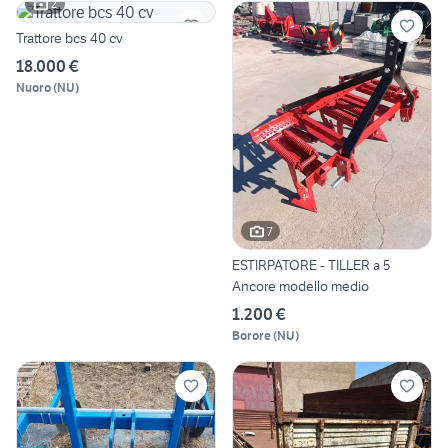
2
Trattore bcs 40 cv
18.000 €
Nuoro
(
NU
)
7
ESTIRPATORE - TILLER a 5
Ancore modello medio
1.200 €
Borore
(
NU
)