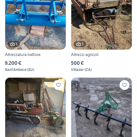
6
5
Attrezzatura trattore
Attrezzi agricoli
9.200 €
500 €
Sant'Antioco
(
SU
)
Villasor
(
CA
)