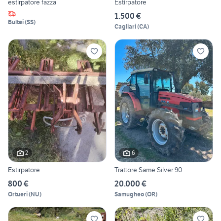
estirpatore fazza
Estirpatore
1.500 €
Bultei
(
SS
)
Cagliari
(
CA
)
2
6
Estirpatore
Trattore Same Silver 90
800 €
20.000 €
Ortueri
(
NU
)
Samugheo
(
OR
)