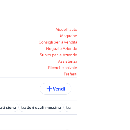
Modelli auto
Magazine
Consigli per la vendita
Negozi e Aziende
Subito per le Aziende
Assistenza
Ricerche salvate
Preferiti
Vendi
sati siena
trattori usati messina
trattori frutteto usati veneto
tra