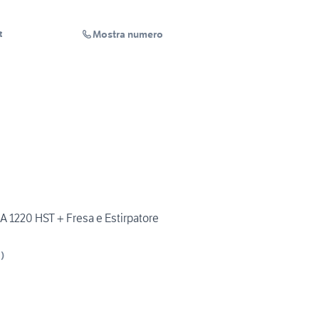
Mostra numero
t
220 HST + Fresa e Estirpatore
I
)