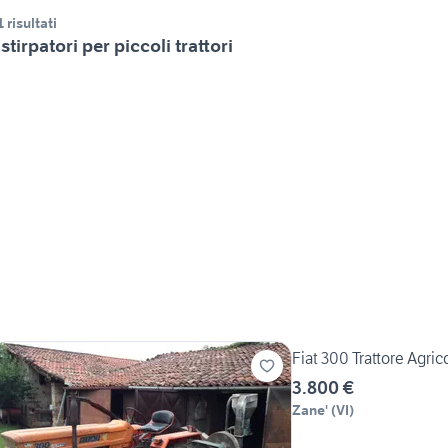
1 risultati
stirpatori per piccoli trattori
Fiat 300 Trattore Agric
3.800 €
Zane'
(
VI
)