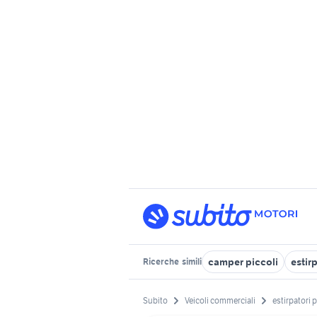
camper piccoli
estir
Ricerche
simili
Subito
Veicoli commerciali
estirpatori p