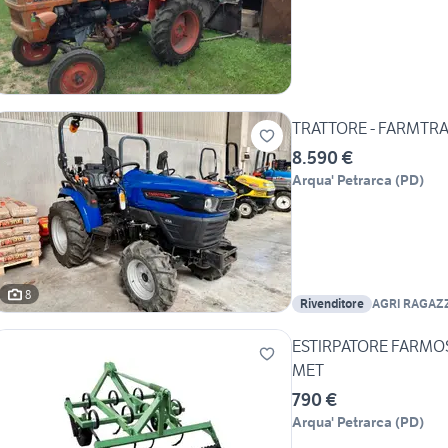
TRATTORE - FARMTRAC
8.590 €
Arqua' Petrarca
(
PD
)
8
Rivenditore
AGRI RAGAZ
ESTIRPATORE FARMOSTA
MET
790 €
Arqua' Petrarca
(
PD
)