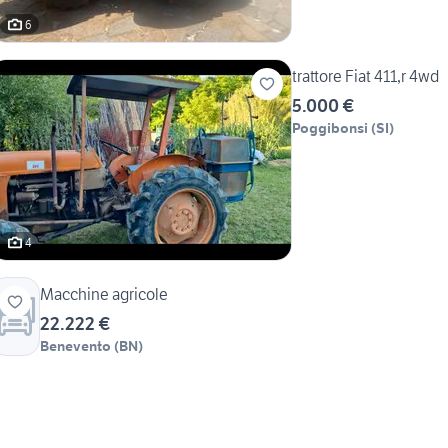
6
trattore Fiat 411,r 4wd
5.000 €
Poggibonsi
(
SI
)
4
Macchine agricole
22.222 €
Benevento
(
BN
)