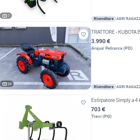
7
Rivenditore
AGRI RAGAZ
TRATTORE - KUBOTA B
3.990 €
Arqua' Petrarca
(
PD
)
14
Rivenditore
AGRI RAGAZ
Estirpatore Simply a 4 
703 €
Trevi
(
PG
)