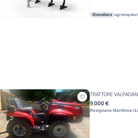
Rivenditore
agrishopdsv.i
TRATTORE VALPADANA 1
9.000 €
Rosignano Marittimo
(
L