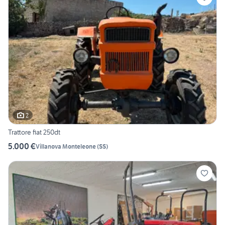
2
Trattore fiat 250dt
5.000 €
Villanova Monteleone
(
SS
)