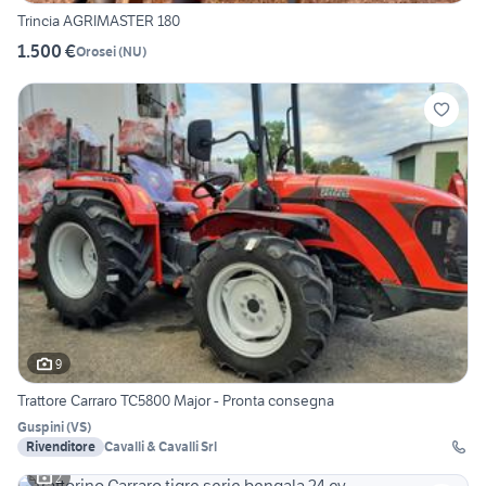
Trincia AGRIMASTER 180
1.500 €
Orosei
(
NU
)
9
Trattore Carraro TC5800 Major - Pronta consegna
Guspini
(
VS
)
Rivenditore
Cavalli & Cavalli Srl
2