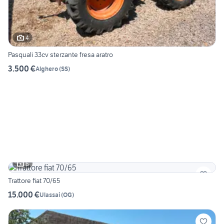
4
Pasquali 33cv sterzante fresa aratro
3.500 €
Alghero
(
SS
)
6
Trattore fiat 70/65
15.000 €
Ulassai
(
OG
)