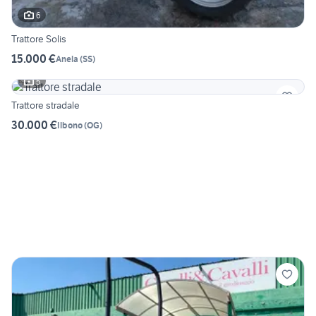
6
Trattore Solis
15.000 €
Anela
(
SS
)
5
Trattore stradale
30.000 €
Ilbono
(
OG
)