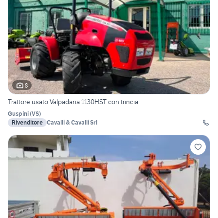
8
Trattore usato Valpadana 1130HST con trincia
Guspini
(
VS
)
Rivenditore
Cavalli & Cavalli Srl