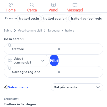
Home
Cerca
Vendi
Messaggi
trattori sestu
trattori cagliari
trattori agricoli veico
Ricerche
Subito
Veicoli commerciali
Sardegna
trattore
Cosa cerchi?
Veicoli
Filtri
commerciali
Salva ricerca
Dal più recente
420 risultati
Trattore in Sardegna