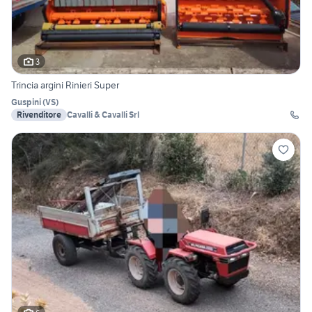
3
Trincia argini Rinieri Super
Guspini
(
VS
)
Rivenditore
Cavalli & Cavalli Srl