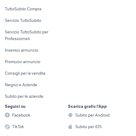
Uffici e Locali
TuttoSubito Compra
commerciali
Servizio TuttoSubito
elettronica
per la casa e la
sports e hobby
Servizio TuttoSubito per
persona
Informatica
Animali
Professionisti
Arredamento e
Console e
Accessori per
Casalinghi
Inserisci annuncio
Videogiochi
animali
Elettrodomestici
Promuovi annuncio
Audio/Video
Musica e Film
Giardino e Fai da te
Consigli per la vendita
Fotografia
Libri e Riviste
Abbigliamento e
Negozi e Aziende
Telefonia
Strumenti Musicali
Accessori
Subito per le aziende
Sports
Tutto per i bambini
Seguici su
Scarica gratis l'App
Biciclette
Facebook
Subito per Android
Collezionismo
TikTok
Subito per iOS