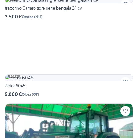
trattorino Carraro tigre serie bengala 24 cv
2.500 €
Ottana
(
NU
)
2
Zetor 6045
5.000 €
Olbia
(
OT
)