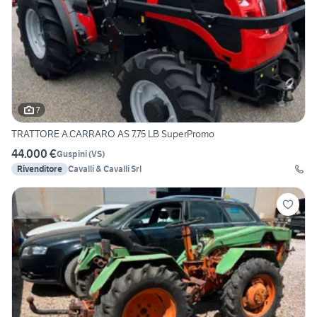
7
TRATTORE A.CARRARO AS 7.75 LB SuperPromo
44.000 €
Guspini
(
VS
)
Rivenditore
Cavalli & Cavalli Srl