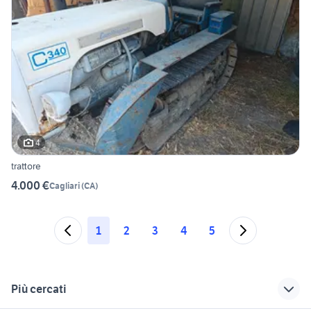
4
trattore
4.000 €
Cagliari
(
CA
)
1
2
3
4
5
Più cercati