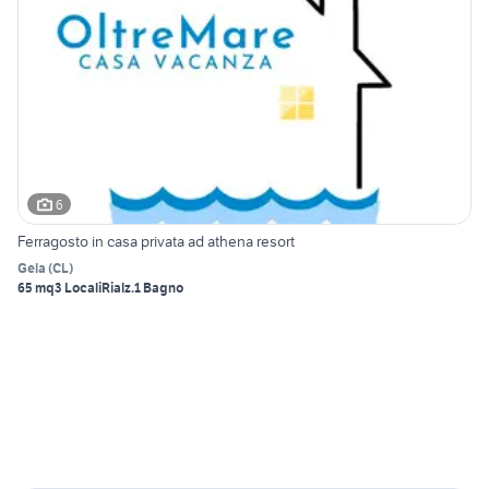
6
Ferragosto in casa privata ad athena resort
Gela
(
CL
)
65 mq
3 Locali
Rialz.
1 Bagno