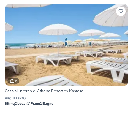
6
Casa all'interno di Athena Resort ex Kastalia
Ragusa
(
RG
)
55 mq
2 Locali
1° Piano
1 Bagno