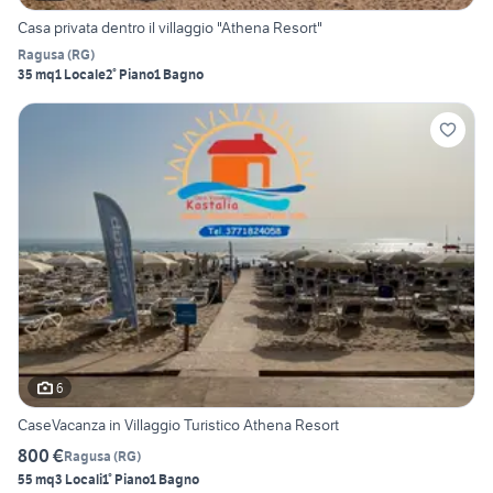
Casa privata dentro il villaggio "Athena Resort"
Ragusa
(
RG
)
35 mq
1 Locale
2° Piano
1 Bagno
6
CaseVacanza in Villaggio Turistico Athena Resort
800 €
Ragusa
(
RG
)
55 mq
3 Locali
1° Piano
1 Bagno