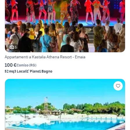
6
Appartamenti a Kastalia Athena Resort - Emaia
100 €
Comiso
(
RG
)
52 mq
3 Locali
1° Piano
1 Bagno