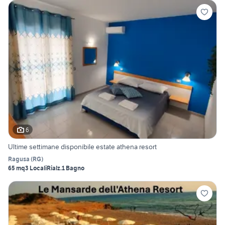
6
Ultime settimane disponibile estate athena resort
Ragusa
(
RG
)
65 mq
3 Locali
Rialz.
1 Bagno