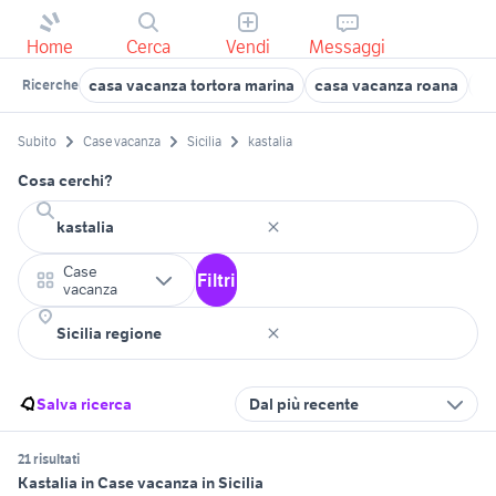
Home
Cerca
Vendi
Messaggi
casa vacanza tortora marina
casa vacanza roana
to
Ricerche
Subito
Case vacanza
Sicilia
kastalia
Cosa cerchi?
Case
Filtri
vacanza
Salva ricerca
Dal più recente
21 risultati
Kastalia in Case vacanza in Sicilia