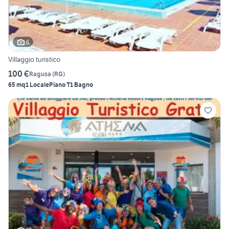
6
Villaggio turistico
100 €
Ragusa
(
RG
)
65 mq
1 Locale
Piano T
1 Bagno