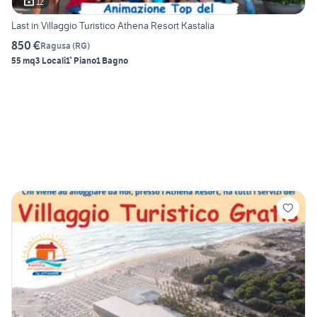
12
Last in Villaggio Turistico Athena Resort Kastalia
850 €
Ragusa
(
RG
)
55 mq
3 Locali
1° Piano
1 Bagno