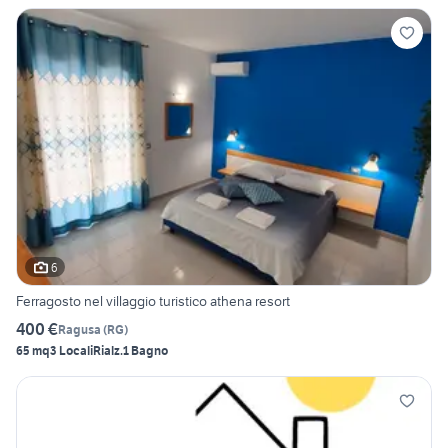
6
Ferragosto nel villaggio turistico athena resort
400 €
Ragusa
(
RG
)
65 mq
3 Locali
Rialz.
1 Bagno