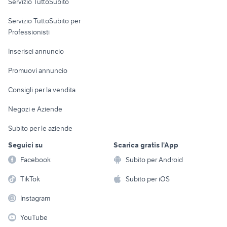
Servizio TuttoSubito
elettronica
per la casa e la
sports e hobby
Servizio TuttoSubito per
persona
Informatica
Animali
Professionisti
Arredamento e
Console e
Accessori per
Casalinghi
Inserisci annuncio
Videogiochi
animali
Elettrodomestici
Promuovi annuncio
Audio/Video
Musica e Film
Giardino e Fai da te
Consigli per la vendita
Fotografia
Libri e Riviste
Abbigliamento e
Negozi e Aziende
Telefonia
Strumenti Musicali
Accessori
Subito per le aziende
Sports
Tutto per i bambini
Seguici su
Scarica gratis l'App
Biciclette
Facebook
Subito per Android
Collezionismo
TikTok
Subito per iOS
Instagram
YouTube