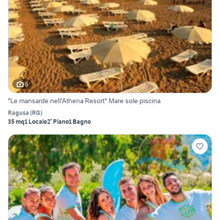
6
"Le mansarde nell'Athena Resort" Mare sole piscina
Ragusa
(
RG
)
35 mq
1 Locale
2° Piano
1 Bagno