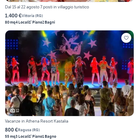
Dal 15 al 22 agosto 7 posti in villaggio turistico
1.400 €
Vittoria
(
RG
)
80 mq
4 Locali
1° Piano
2 Bagni
12
Vacanze in Athena Resort Kastalia
800 €
Ragusa
(
RG
)
55 mq
3 Locali
1° Piano
1 Bagno