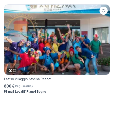
12
Last in Villaggio Athena Resort
800 €
Ragusa
(
RG
)
55 mq
3 Locali
1° Piano
1 Bagno