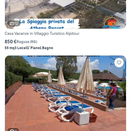
12
Casa Vacanze in Villaggio Turistico Alpitour
850 €
Ragusa
(
RG
)
55 mq
3 Locali
1° Piano
1 Bagno