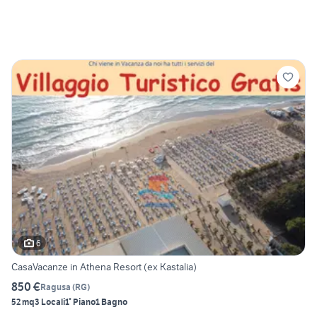
6
CasaVacanze in Athena Resort (ex Kastalia)
850 €
Ragusa
(
RG
)
52 mq
3 Locali
1° Piano
1 Bagno