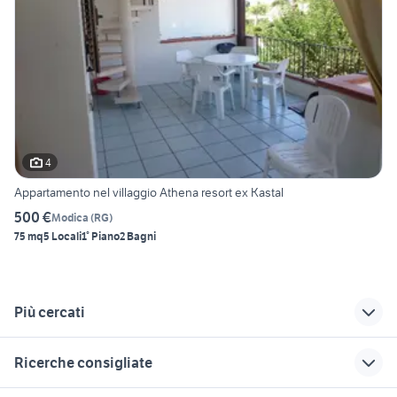
4
Appartamento nel villaggio Athena resort ex Kastal
500 €
Modica
(
RG
)
75 mq
5 Locali
1° Piano
2 Bagni
Più cercati
Correlati
Richerche simili
Suggerimenti
Ricerche consigliate
appartamenti ostia
case vacanze
case in affitto
lido
montagna lombardia
alberobello privati
casa vacanza treviso bresciano
casa vacanze squillace lido