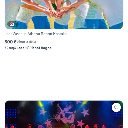
6
Last Week in Athena Resort Kastalia
800 €
Vittoria
(
RG
)
52 mq
3 Locali
1° Piano
1 Bagno