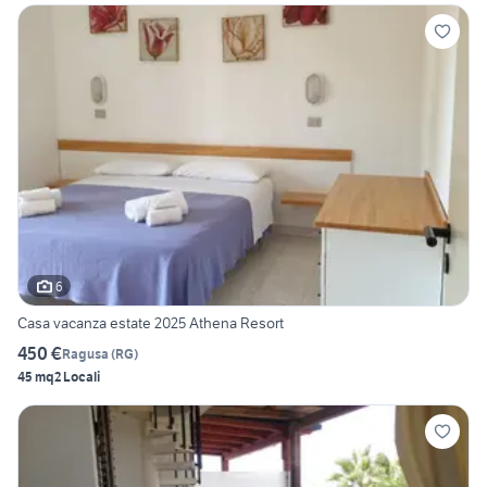
6
Casa vacanza estate 2025 Athena Resort
450 €
Ragusa
(
RG
)
45 mq
2 Locali