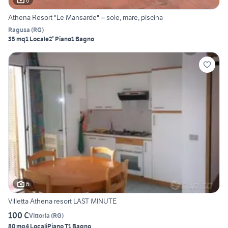
6
Athena Resort "Le Mansarde" = sole, mare, piscina
Ragusa
(
RG
)
35 mq
1 Locale
2° Piano
1 Bagno
6
Villetta Athena resort LAST MINUTE
100 €
Vittoria
(
RG
)
80 mq
4 Locali
Piano T
1 Bagno