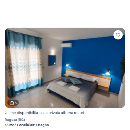
6
Ultime disponibilita' casa privata athena resort
Ragusa
(
RG
)
65 mq
3 Locali
Rialz.
1 Bagno