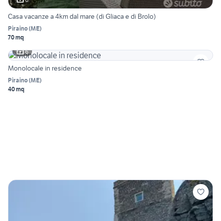
Casa vacanze a 4km dal mare (di Gliaca e di Brolo)
Piraino
(
ME
)
70 mq
6
Monolocale in residence
Piraino
(
ME
)
40 mq