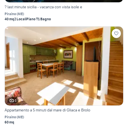
? last minute sicilia - vacanza con vista isole e
Piraino
(
ME
)
40 mq
2 Locali
Piano T
1 Bagno
6
Appartamento a 5 minuti dal mare di Gliaca e Brolo
Piraino
(
ME
)
60 mq