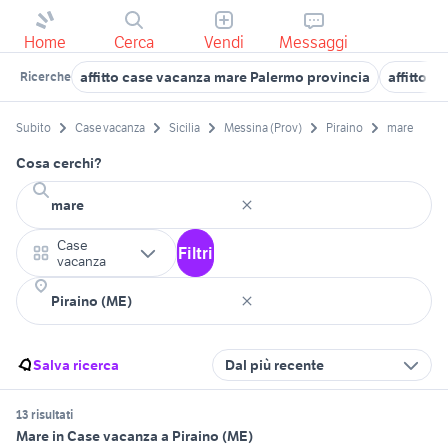
Home
Cerca
Vendi
Messaggi
affitto case vacanza mare Palermo provincia
affitto c
Ricerche
Subito
Case vacanza
Sicilia
Messina (Prov)
Piraino
mare
Cosa cerchi?
Case
Filtri
vacanza
Salva ricerca
Dal più recente
13 risultati
Mare in Case vacanza a Piraino (ME)