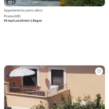
6
Appartamento piano attico
Piraino
(
ME
)
65 mq
4 Locali
Interr.
1 Bagno