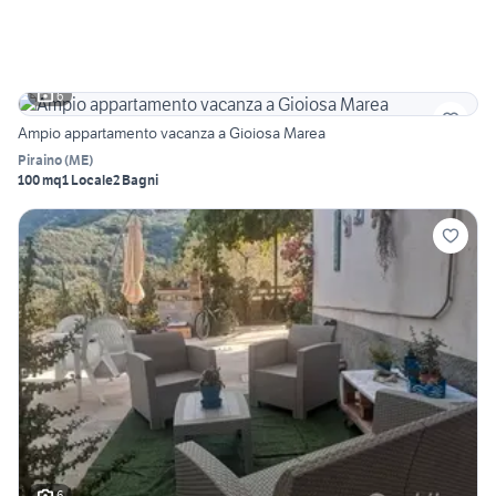
6
Ampio appartamento vacanza a Gioiosa Marea
Piraino
(
ME
)
100 mq
1 Locale
2 Bagni
6