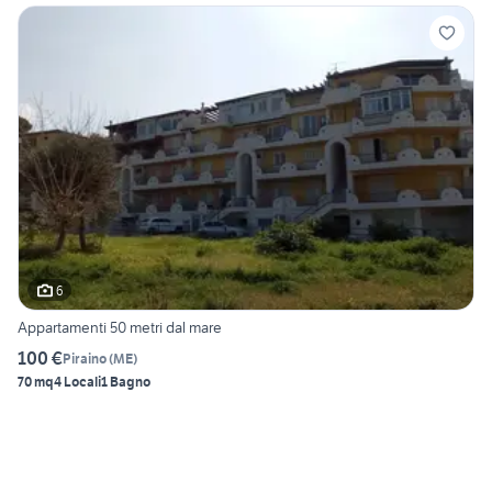
6
Appartamenti 50 metri dal mare
100 €
Piraino
(
ME
)
70 mq
4 Locali
1 Bagno