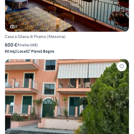
6
Casa a Gliaca di Piraino (Messina)
600 €
Piraino
(
ME
)
60 mq
2 Locali
2° Piano
1 Bagno