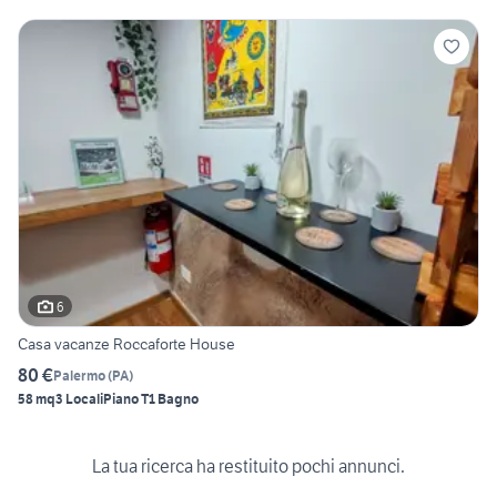
6
Casa vacanze Roccaforte House
80 €
Palermo
(
PA
)
58 mq
3 Locali
Piano T
1 Bagno
La tua ricerca ha restituito pochi annunci.