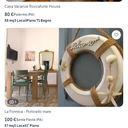
Casa Vacanze Roccaforte House
80 €
Palermo
(
PA
)
58 mq
3 Locali
Piano T
1 Bagno
6
La Formica - Porticello mare
100 €
Santa Flavia
(
PA
)
57 mq
3 Locali
2° Piano