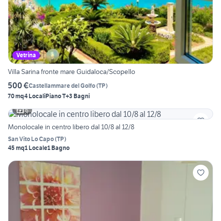
Vetrina
Villa Sarina fronte mare Guidaloca/Scopello
500 €
Castellammare del Golfo
(
TP
)
70 mq
4 Locali
Piano T
+3 Bagni
6
Monolocale in centro libero dal 10/8 al 12/8
San Vito Lo Capo
(
TP
)
45 mq
1 Locale
1 Bagno