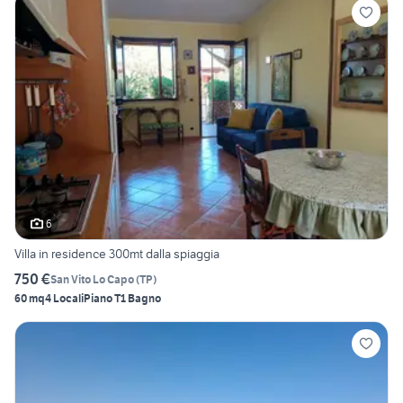
6
Villa in residence 300mt dalla spiaggia
750 €
San Vito Lo Capo
(
TP
)
60 mq
4 Locali
Piano T
1 Bagno