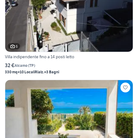
6
Villa indipendente fino a 14 posti letto
32 €
Alcamo
(
TP
)
330 mq
+10 Locali
Rialz.
+3 Bagni