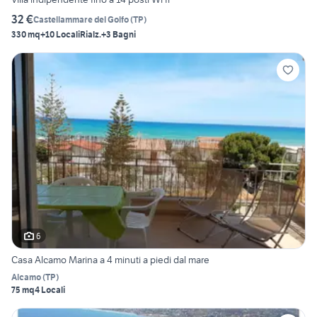
32 €
Castellammare del Golfo
(
TP
)
330 mq
+10 Locali
Rialz.
+3 Bagni
6
Casa Alcamo Marina a 4 minuti a piedi dal mare
Alcamo
(
TP
)
75 mq
4 Locali