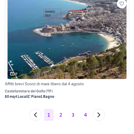
6
Affitti brevi Scorzi di mare libero dal 4 agosto
Castellammare del Golfo
(
TP
)
80 mq
4 Locali
1° Piano
1 Bagno
1
2
3
4