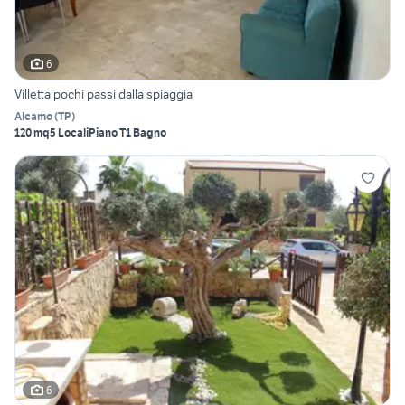
6
Villetta pochi passi dalla spiaggia
Alcamo
(
TP
)
120 mq
5 Locali
Piano T
1 Bagno
6