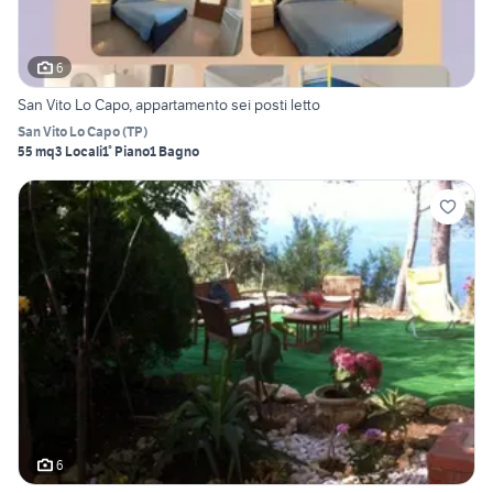
6
San Vito Lo Capo, appartamento sei posti letto
San Vito Lo Capo
(
TP
)
55 mq
3 Locali
1° Piano
1 Bagno
6