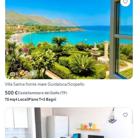
6
Villa Sarina fronte mare Guidaloca/Scopello
500 €
Castellammare del Golfo
(
TP
)
70 mq
4 Locali
Piano T
+3 Bagni