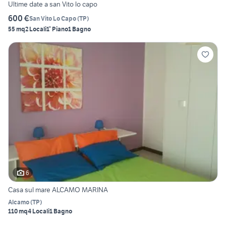
Ultime date a san Vito lo capo
600 €
San Vito Lo Capo
(
TP
)
55 mq
2 Locali
1° Piano
1 Bagno
6
Casa sul mare ALCAMO MARINA
Alcamo
(
TP
)
110 mq
4 Locali
1 Bagno