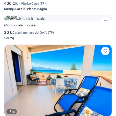
400 €
San Vito Lo Capo
(
TP
)
60 mq
3 Locali
1° Piano
1 Bagno
6
Monolocale trilocale
20 €
Castellammare del Golfo
(
TP
)
120 mq
6