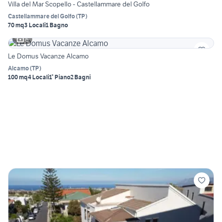
Villa del Mar Scopello - Castellammare del Golfo
Castellammare del Golfo
(
TP
)
70 mq
3 Locali
1 Bagno
6
Le Domus Vacanze Alcamo
Alcamo
(
TP
)
100 mq
4 Locali
1° Piano
2 Bagni