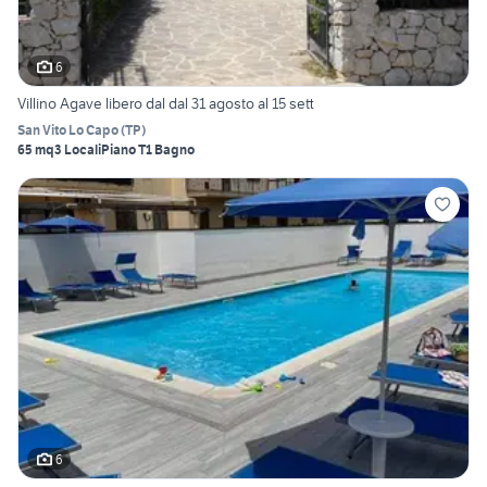
6
Villino Agave libero dal dal 31 agosto al 15 sett
San Vito Lo Capo
(
TP
)
65 mq
3 Locali
Piano T
1 Bagno
6