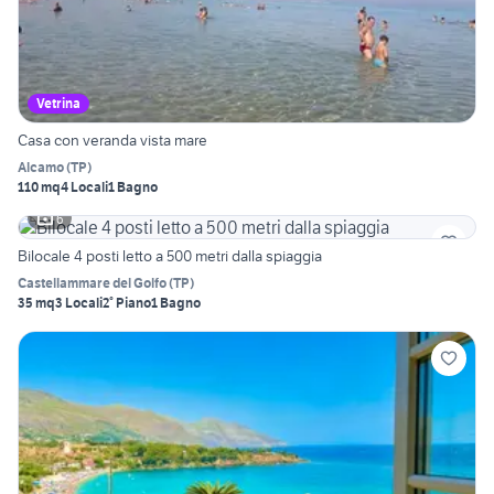
Vetrina
Casa con veranda vista mare
Alcamo
(
TP
)
110 mq
4 Locali
1 Bagno
6
Bilocale 4 posti letto a 500 metri dalla spiaggia
Castellammare del Golfo
(
TP
)
35 mq
3 Locali
2° Piano
1 Bagno