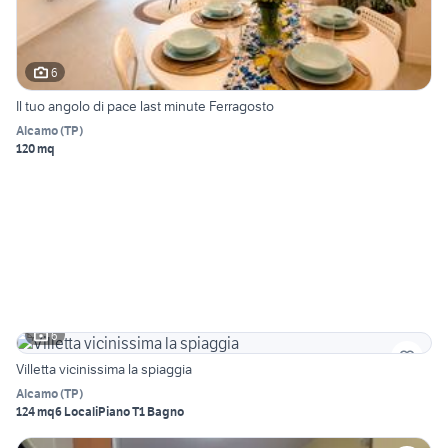
6
Il tuo angolo di pace last minute Ferragosto
Alcamo
(
TP
)
120 mq
6
Villetta vicinissima la spiaggia
Alcamo
(
TP
)
124 mq
6 Locali
Piano T
1 Bagno