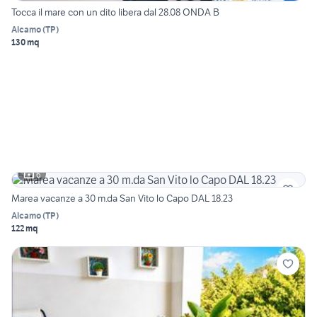
Tocca il mare con un dito libera dal 28.08 ONDA B
Alcamo
(
TP
)
130 mq
6
Marea vacanze a 30 m.da San Vito lo Capo DAL 18.23
Alcamo
(
TP
)
122 mq