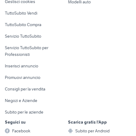
Gestisci cookies
Modelli auto
affitto case vacanza appartamenti
Case vacanza
brevi periodi Siena provincia
TuttoSubito Vendi
Uffici e Locali
TuttoSubito Compra
commerciali
Servizio TuttoSubito
elettronica
per la casa e la
sports e hobby
Servizio TuttoSubito per
persona
Informatica
Animali
Professionisti
Arredamento e
Console e
Accessori per
Casalinghi
Inserisci annuncio
Videogiochi
animali
Elettrodomestici
Promuovi annuncio
Audio/Video
Musica e Film
Giardino e Fai da te
Consigli per la vendita
Fotografia
Libri e Riviste
Abbigliamento e
Negozi e Aziende
Telefonia
Strumenti Musicali
Accessori
Subito per le aziende
Sports
Tutto per i bambini
Seguici su
Scarica gratis l'App
Biciclette
Facebook
Subito per Android