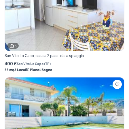
6
San Vito Lo Capo, casa a 2 passi dalla spiaggia
400 €
San Vito Lo Capo
(
TP
)
55 mq
3 Locali
1° Piano
1 Bagno