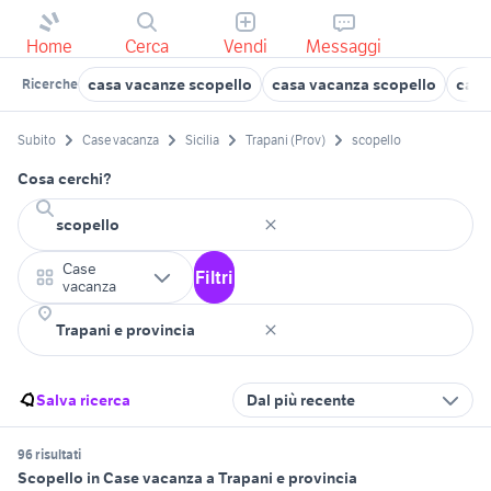
Home
Cerca
Vendi
Messaggi
casa vacanze scopello
casa vacanza scopello
casa
Ricerche
Subito
Case vacanza
Sicilia
Trapani (Prov)
scopello
Cosa cerchi?
Case
Filtri
vacanza
Salva ricerca
Dal più recente
96 risultati
Scopello in Case vacanza a Trapani e provincia