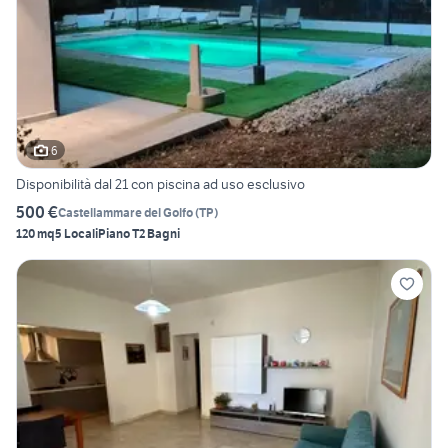
6
Disponibilità dal 21 con piscina ad uso esclusivo
500 €
Castellammare del Golfo
(
TP
)
120 mq
5 Locali
Piano T
2 Bagni