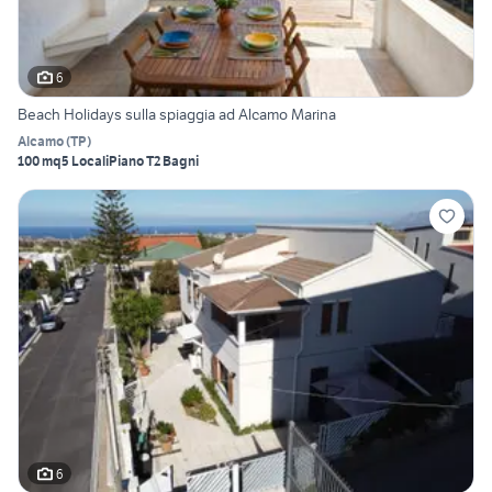
6
Beach Holidays sulla spiaggia ad Alcamo Marina
Alcamo
(
TP
)
100 mq
5 Locali
Piano T
2 Bagni
6