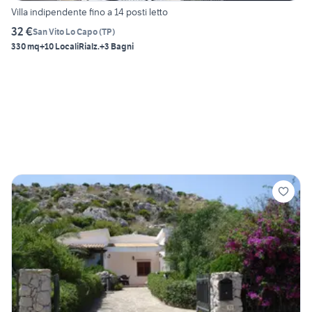
Villa indipendente fino a 14 posti letto
32 €
San Vito Lo Capo
(
TP
)
330 mq
+10 Locali
Rialz.
+3 Bagni