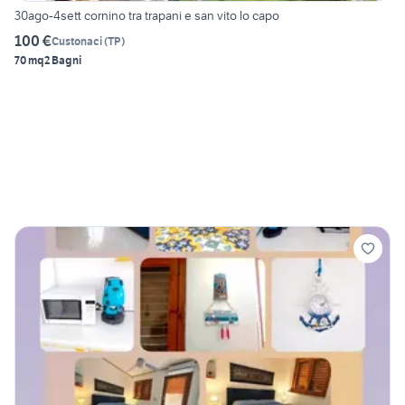
30ago-4sett cornino tra trapani e san vito lo capo
100 €
Custonaci
(
TP
)
70 mq
2 Bagni