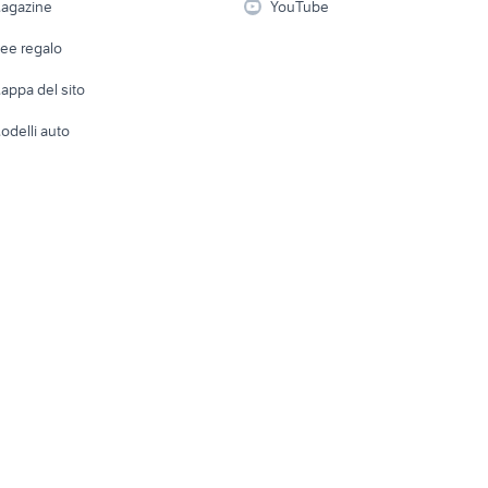
ozzo di Gotto
agazine
YouTube
Attrezzature di lavoro
Telefonia
Abbigli
dee regalo
Accesso
e altro
appa del sito
Tutto per
odelli auto