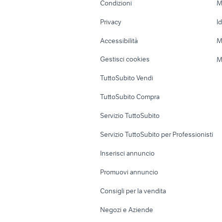
P
Condizioni
M
Nautica
Garage e box
Privacy
I
Caravan e Camper
Loft, mansarde 
Accessibilità
M
Veicoli commerciali
Case vacanza
Gestisci cookies
M
Uffici e Locali
TuttoSubito Vendi
commerciali
TuttoSubito Compra
Servizio TuttoSubito
Servizio TuttoSubito per Professionisti
Inserisci annuncio
Promuovi annuncio
Consigli per la vendita
Negozi e Aziende