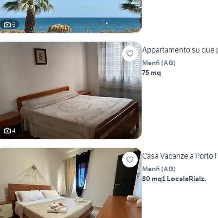
6
Appartamento su due 
Menfi
(
AG
)
75 mq
4
Casa Vacanze a Porto P
Menfi
(
AG
)
80 mq
1 Locale
Rialz.