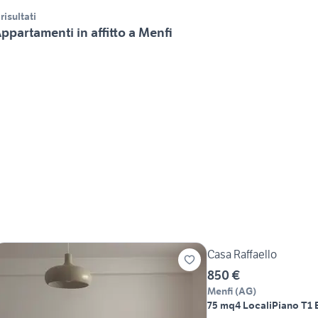
 risultati
ppartamenti in affitto a Menfi
Casa Raffaello
850 €
Menfi
(
AG
)
75 mq
4 Locali
Piano T
1