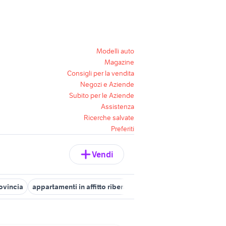
Modelli auto
Magazine
Consigli per la vendita
Negozi e Aziende
Subito per le Aziende
Assistenza
Ricerche salvate
Preferiti
Vendi
rovincia
appartamenti in affitto ribera
vendita appartamenti san 