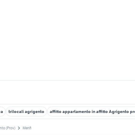
ca
trilocali agrigento
affitto appartamento in affitto Agrigento p
nto (Prov)
Menfi