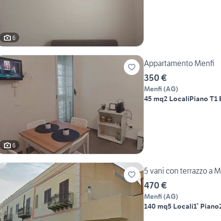
6
Appartamento Menfi
350 €
Menfi
(
AG
)
45 mq
2 Locali
Piano T
1
6
5 vani con terrazzo a 
470 €
Menfi
(
AG
)
140 mq
5 Locali
1° Piano