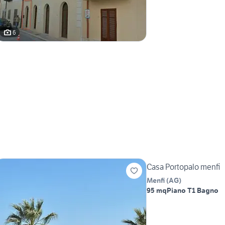
6
Casa Portopalo menfi
Menfi
(
AG
)
95 mq
Piano T
1 Bagno