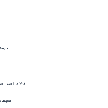
 Bagno
Menfi centro (AG)
2 Bagni