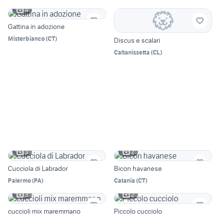
4
Gattina in adozione
Misterbianco
(
CT
)
Discus e scalari
Caltanissetta
(
CL
)
3
2
Cucciola di Labrador
Bicon havanese
Palermo
(
PA
)
Catania
(
CT
)
3
2
cuccioli mix maremmano
Piccolo cucciolo