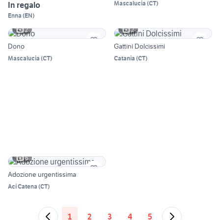
Mascalucia
(
CT
)
In regalo
Enna
(
EN
)
2
2
Dono
Gattini Dolcissimi
Mascalucia
(
CT
)
Catania
(
CT
)
6
Adozione urgentissima
Aci Catena
(
CT
)
1
2
3
4
5