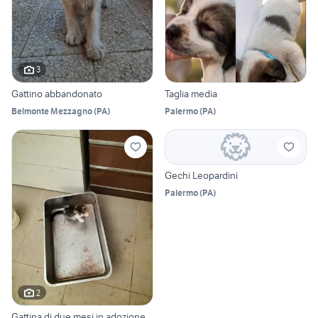
3
Gattino abbandonato
Taglia media
Belmonte Mezzagno
(
PA
)
Palermo
(
PA
)
Gechi Leopardini
Palermo
(
PA
)
2
Gattina di due mesi in adozione