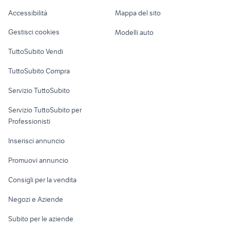
Caravan e Camper
Accessibilità
Mappa del sito
Loft, mansarde e
Veicoli commerciali
altro
Gestisci cookies
Modelli auto
Case vacanza
TuttoSubito Vendi
Uffici e Locali
TuttoSubito Compra
commerciali
Servizio TuttoSubito
elettronica
per la casa e la
sports e hobby
Servizio TuttoSubito per
persona
Informatica
Animali
Professionisti
Arredamento e
Console e
Accessori per
Casalinghi
Inserisci annuncio
Videogiochi
animali
Elettrodomestici
Promuovi annuncio
Audio/Video
Musica e Film
Giardino e Fai da te
Consigli per la vendita
Fotografia
Libri e Riviste
Abbigliamento e
Negozi e Aziende
Telefonia
Strumenti Musicali
Accessori
Subito per le aziende
Sports
Tutto per i bambini