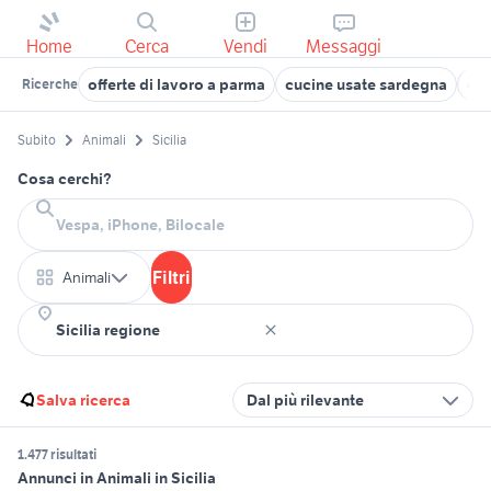
Home
Cerca
Vendi
Messaggi
offerte di lavoro a parma
cucine usate sardegna
co
Ricerche
Subito
Animali
Sicilia
Cosa cerchi?
Filtri
Animali
Salva ricerca
Dal più rilevante
1.477 risultati
Annunci in Animali in Sicilia