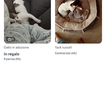
6
Gatto in adozione
Yack russell
Cammarata
(
AG
)
In regalo
Palermo
(
PA
)