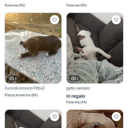
Palermo
(
PA
)
Palermo
(
PA
)
4
3
Cuccioli incrocio Pitbull
gatto castrato
Piazza Armerina
(
EN
)
In regalo
Palermo
(
PA
)