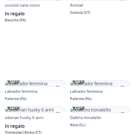
cuccioli cane corso
Animali
Catania
(
CT
)
In regalo
Baucina
(
PA
)
2
2
Labrador femmina
Labrador femmina
Palermo
(
PA
)
Palermo
(
PA
)
3
4
siberian husky 6 anni
Gattino trovatello
Riesi
(
CL
)
In regalo
Tremestieri Etneo
(
CT
)