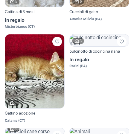
5
6
Gattina di 3 mesi
Cuccioli di gatto
Altavilla Milicia
(
PA
)
In regalo
Misterbianco
(
CT
)
3
pulcinotto di cocincina nana
In regalo
Carini
(
PA
)
5
Gattino adozione
Catania
(
CT
)
5