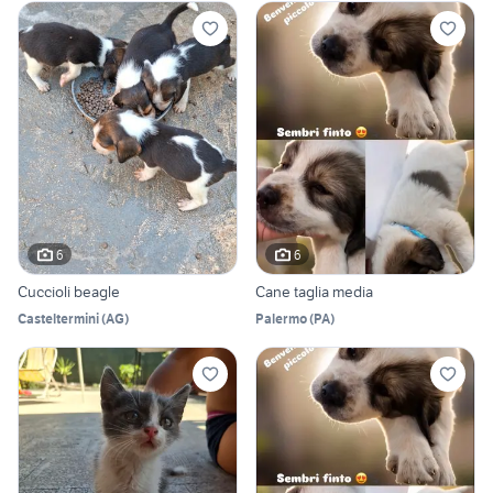
6
6
Cuccioli beagle
Cane taglia media
Casteltermini
(
AG
)
Palermo
(
PA
)