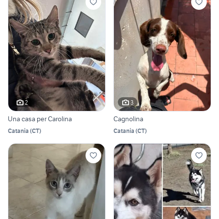
2
3
Una casa per Carolina
Cagnolina
Catania
(
CT
)
Catania
(
CT
)