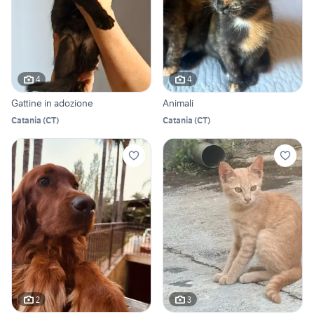
4
4
Gattine in adozione
Animali
Catania
(
CT
)
Catania
(
CT
)
2
3