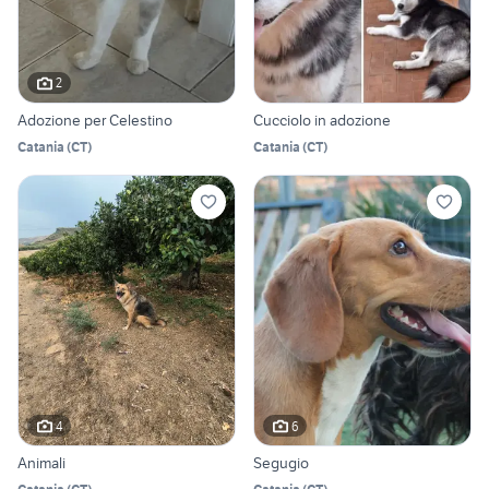
2
Adozione per Celestino
Cucciolo in adozione
Catania
(
CT
)
Catania
(
CT
)
4
6
Animali
Segugio