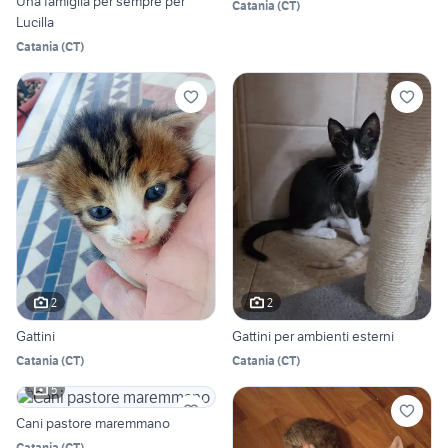
Una famiglia per sempre per
Catania
(
CT
)
Lucilla
Catania
(
CT
)
2
2
Gattini
Gattini per ambienti esterni
Catania
(
CT
)
Catania
(
CT
)
5
Cani pastore maremmano
Catania
(
CT
)