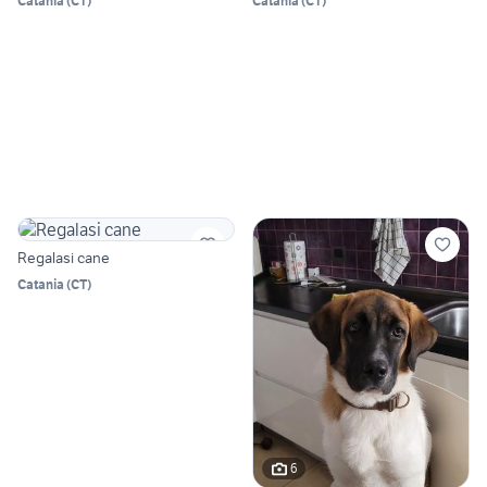
Catania
(
CT
)
Catania
(
CT
)
Regalasi cane
Catania
(
CT
)
6