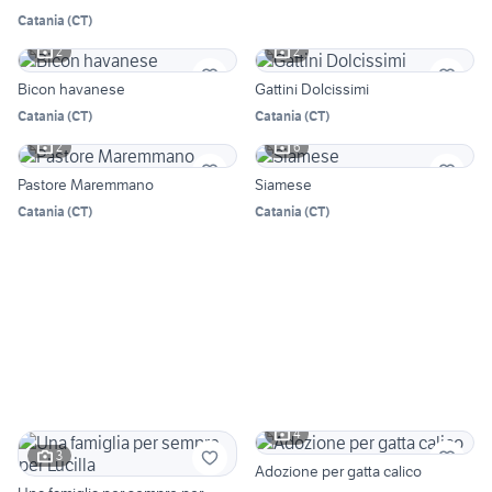
Catania
(
CT
)
2
2
Bicon havanese
Gattini Dolcissimi
Catania
(
CT
)
Catania
(
CT
)
2
6
Pastore Maremmano
Siamese
Catania
(
CT
)
Catania
(
CT
)
4
3
Adozione per gatta calico