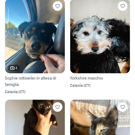
4
Sophie rottweiler in attesa di
Yorkshire maschio
famiglia
Catania
(
CT
)
Catania
(
CT
)