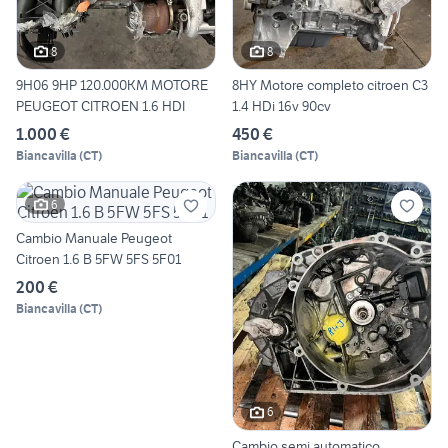
8
8
9H06 9HP 120.000KM MOTORE
8HY Motore completo citroen C3
PEUGEOT CITROEN 1.6 HDI
1.4 HDi 16v 90cv
1.000 €
450 €
Biancavilla
(
CT
)
Biancavilla
(
CT
)
6
Cambio Manuale Peugeot
Citroen 1.6 B 5FW 5FS 5F01
200 €
Biancavilla
(
CT
)
6
Cambio semi automatico