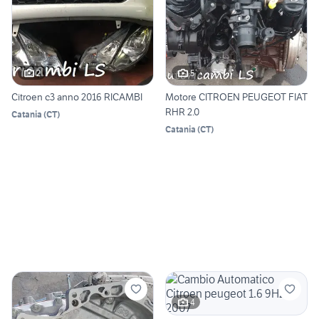
2
5
Citroen c3 anno 2016 RICAMBI
Motore CITROEN PEUGEOT FIAT
RHR 2.0
Catania
(
CT
)
Catania
(
CT
)
4