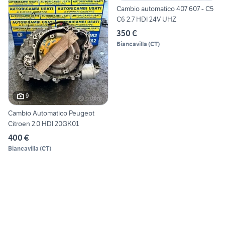
Cambio automatico 407 607 - C5
C6 2.7 HDI 24V UHZ
350 €
Biancavilla
(
CT
)
9
Cambio Automatico Peugeot
Citroen 2.0 HDI 20GK01
400 €
Biancavilla
(
CT
)