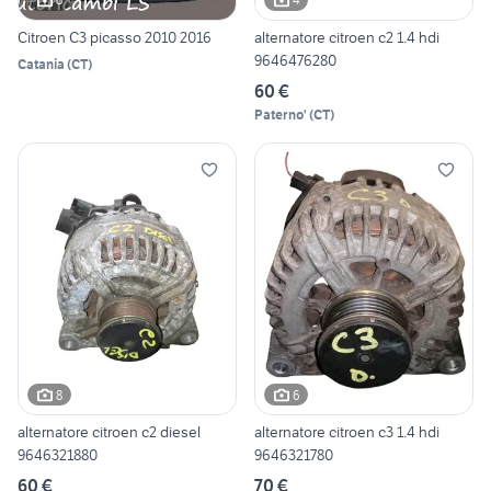
Citroen C3 picasso 2010 2016
alternatore citroen c2 1.4 hdi
9646476280
Catania
(
CT
)
60 €
Paterno'
(
CT
)
8
6
alternatore citroen c2 diesel
alternatore citroen c3 1.4 hdi
9646321880
9646321780
60 €
70 €