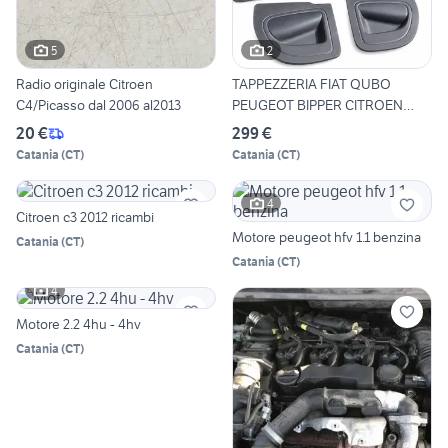
5
2
Radio originale Citroen
TAPPEZZERIA FIAT QUBO
C4/Picasso dal 2006 al2013
PEUGEOT BIPPER CITROEN
NEMO
20 €
299 €
Catania
(
CT
)
Catania
(
CT
)
4
Citroen c3 2012 ricambi
Motore peugeot hfv 1.1 benzina
Catania
(
CT
)
Catania
(
CT
)
4
Motore 2.2 4hu - 4hv
Catania
(
CT
)