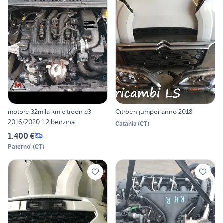
motore 32mila km citroen c3
Citroen jumper anno 2018
2016/2020 1.2 benzina
Catania
(
CT
)
1.400 €
Paterno'
(
CT
)