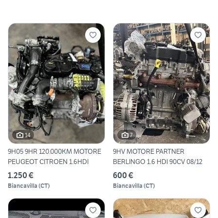
14
7
9H05 9HR 120.000KM MOTORE
9HV MOTORE PARTNER
PEUGEOT CITROEN 1.6HDI
BERLINGO 1.6 HDI 90CV 08/12
1.250 €
600 €
Biancavilla
(
CT
)
Biancavilla
(
CT
)