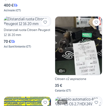
400 €
Acireale
(
CT
)
Distanziali ruota Citroen Peugeot
12 16 20 mm
70 €
Aci Sant'Antonio
(
CT
)
6
Citroen c2 aspirazione
35 €
Catania
(
CT
)
11