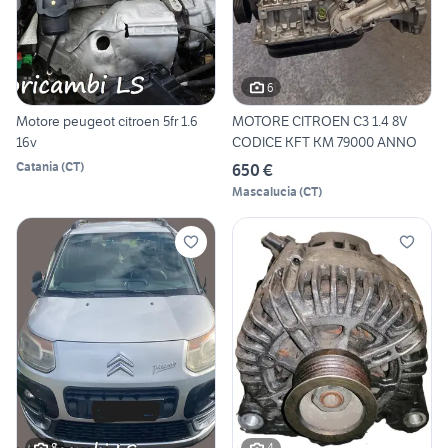
6
Motore peugeot citroen 5fr 1.6
MOTORE CITROEN C3 1.4 8V
16v
CODICE KFT KM 79000 ANNO
Catania
(
CT
)
650 €
Mascalucia
(
CT
)
8
4