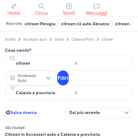
Home
Cerca
Vendi
Messaggi
citroen Perugia
citroen c3 auto Abruzzo
citroen c4
Ricerche
Subito
Accessori auto
Sicilia
Catania (Prov)
citroen
Cosa cerchi?
Accessori
Filtri
Auto
Salva ricerca
Dal più recente
381 risultati
Citroen in Accessori auto a Catania e provincia