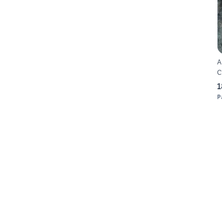
A
C
1
P