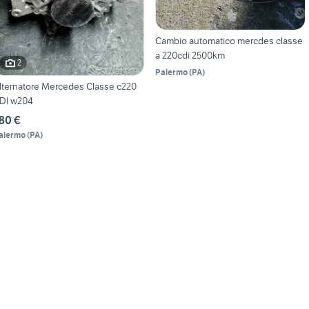
Cambio automatico mercdes classe
a 220cdi 2500km
2
Palermo
(
PA
)
lternatore Mercedes Classe c220
DI w204
80 €
alermo
(
PA
)