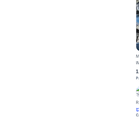
M
I
1
P
R
C