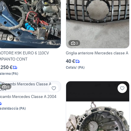
3
OTORE K9K EURO 6 110CV
Griglia anteriore Mercedes classe A
MPIANTO CONT
40 €
.250 €
Cefalu'
(
PA
)
alermo
(
PA
)
6
icambi Mercedes Classe A 2004
asteldaccia
(
PA
)