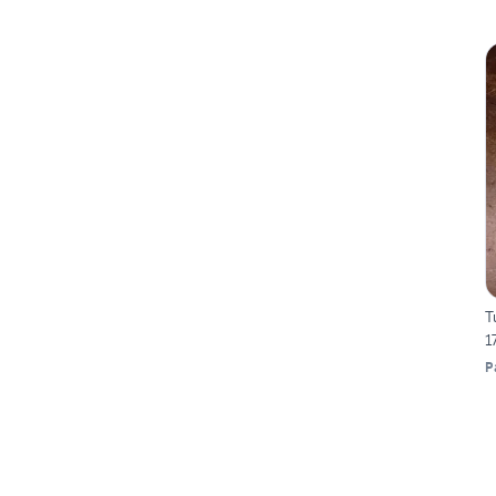
T
1
P