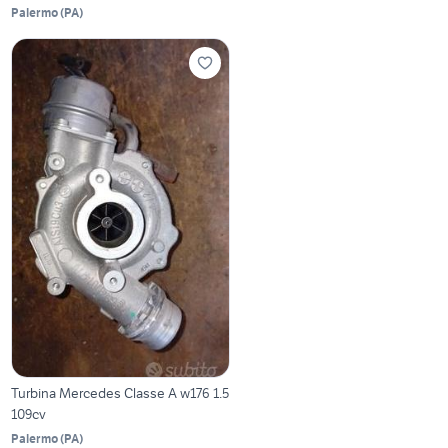
Palermo
(
PA
)
Turbina Mercedes Classe A w176 1.5
109cv
Palermo
(
PA
)