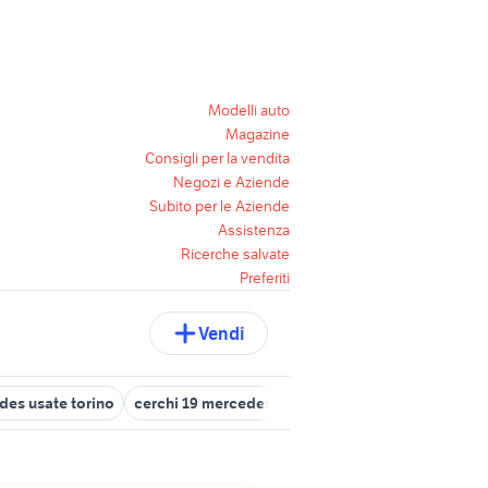
Modelli auto
Magazine
Consigli per la vendita
Negozi e Aziende
Subito per le Aziende
Assistenza
Ricerche salvate
Preferiti
Vendi
es usate torino
cerchi 19 mercedes
mercedes classe b 180 cdi 