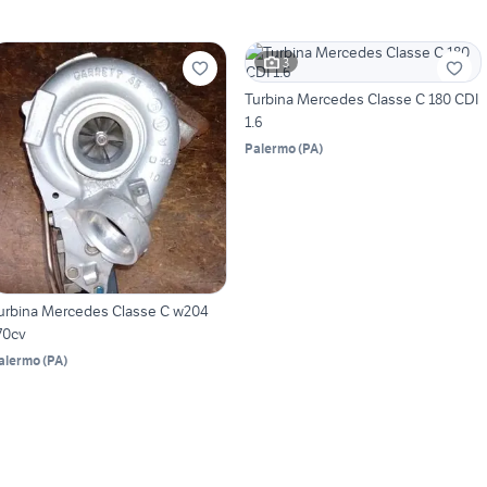
3
Turbina Mercedes Classe C 180 CDI
1.6
Palermo
(
PA
)
urbina Mercedes Classe C w204
70cv
alermo
(
PA
)