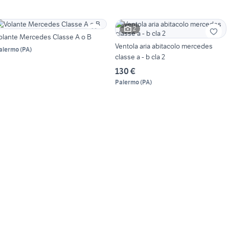
2
olante Mercedes Classe A o B
Ventola aria abitacolo mercedes
alermo
(
PA
)
classe a - b cla 2
130 €
Palermo
(
PA
)