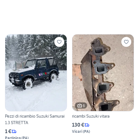
6
Pezzi di ricambio Suzuki Samurai
ricambi Suzuki vitara
1.3 STRETTA
130 €
1 €
Vicari
(
PA
)
Partinico
(
PA
)