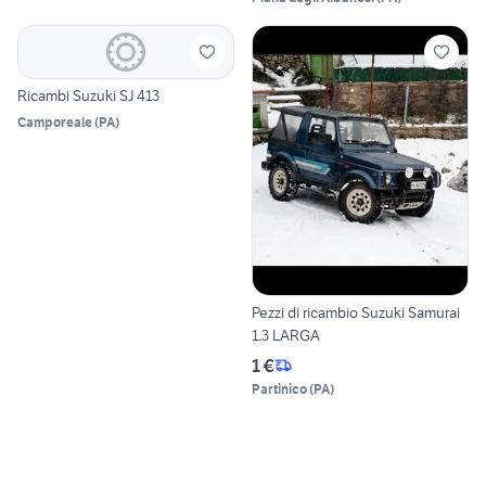
Ricambi Suzuki SJ 413
Camporeale
(
PA
)
Pezzi di ricambio Suzuki Samurai
1.3 LARGA
1 €
Partinico
(
PA
)