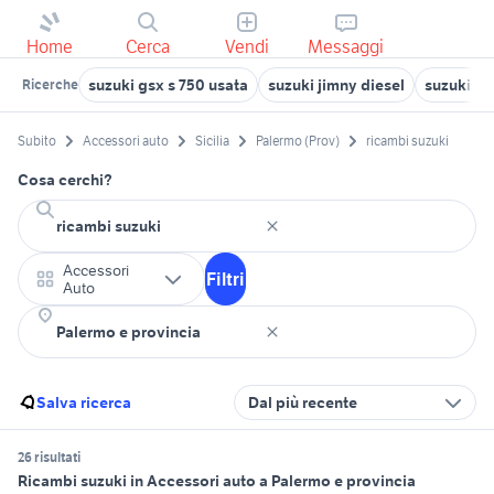
Home
Cerca
Vendi
Messaggi
suzuki gsx s 750 usata
suzuki jimny diesel
suzuki ji
Ricerche
Subito
Accessori auto
Sicilia
Palermo (Prov)
ricambi suzuki
Cosa cerchi?
Accessori
Filtri
Auto
Salva ricerca
Dal più recente
26 risultati
Ricambi suzuki in Accessori auto a Palermo e provincia