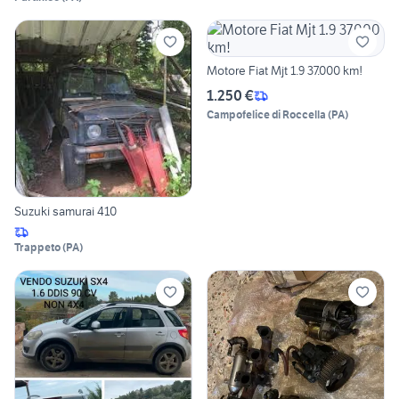
Motore Fiat Mjt 1.9 37.000 km!
1.250 €
Campofelice di Roccella
(
PA
)
Suzuki samurai 410
Trappeto
(
PA
)