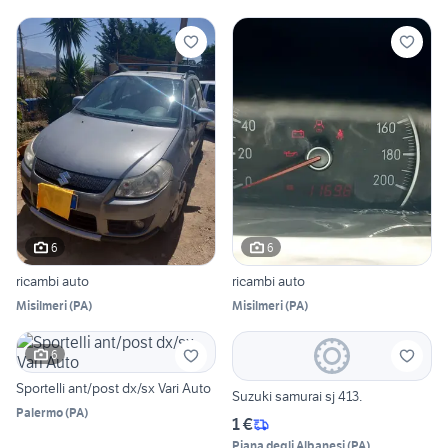
6
6
ricambi auto
ricambi auto
Misilmeri
(
PA
)
Misilmeri
(
PA
)
6
Sportelli ant/post dx/sx Vari Auto
Suzuki samurai sj 413.
Palermo
(
PA
)
1 €
Piana degli Albanesi
(
PA
)