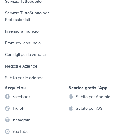
Servizio TuttoSubito
elettronica
per la casa e la
sports e hobby
Servizio TuttoSubito per
persona
Informatica
Animali
Professionisti
Arredamento e
Console e
Accessori per
Casalinghi
Inserisci annuncio
Videogiochi
animali
Elettrodomestici
Promuovi annuncio
Audio/Video
Musica e Film
Giardino e Fai da te
Consigli per la vendita
Fotografia
Libri e Riviste
Abbigliamento e
Negozi e Aziende
Telefonia
Strumenti Musicali
Accessori
Subito per le aziende
Sports
Tutto per i bambini
Seguici su
Scarica gratis l'App
Biciclette
Facebook
Subito per Android
Collezionismo
TikTok
Subito per iOS
Instagram
YouTube