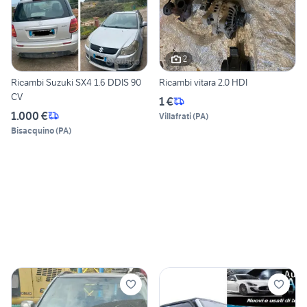
2
Ricambi Suzuki SX4 1.6 DDIS 90
Ricambi vitara 2.0 HDI
CV
1 €
1.000 €
Villafrati
(
PA
)
Bisacquino
(
PA
)