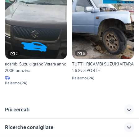
2
6
ricambi Suzuki grand Vittara anno
TUTTI I RICAMBI SUZUKI VITARA
2006 benzina
1.6 8v 3 PORTE
Palermo
(
PA
)
Palermo
(
PA
)
Più cercati
Correlati
Richerche simili
Suggerimenti
Ricerche consigliate
ricambi nissan
ricambi suzuki grand
ford mondeo
terrano 2 usati
vitara