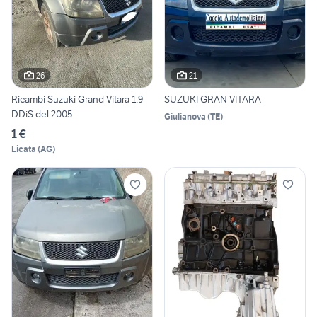
26
21
Ricambi Suzuki Grand Vitara 1.9
SUZUKI GRAN VITARA
DDiS del 2005
Giulianova
(
TE
)
1 €
Licata
(
AG
)