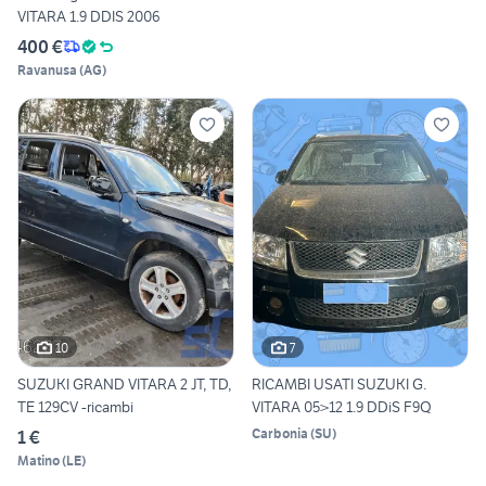
VITARA 1.9 DDIS 2006
400 €
Ravanusa
(
AG
)
10
7
SUZUKI GRAND VITARA 2 JT, TD,
RICAMBI USATI SUZUKI G.
TE 129CV -ricambi
VITARA 05>12 1.9 DDiS F9Q
Carbonia
(
SU
)
1 €
Matino
(
LE
)