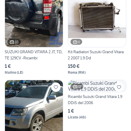
10
6
SUZUKI GRAND VITARA 2 JT, TD,
Kit Radiatori Suzuki Grand Vitara
TE 129CV -Ricambi
2 2007 1.9 Dd
1 €
150 €
Matino
(
LE
)
Roma
(
RM
)
17
Ricambi Suzuki Grand Vitara 1.9
DDiS del 2006
1 €
Licata
(
AG
)