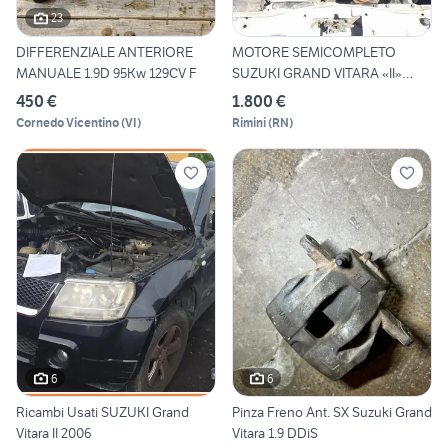
23
DIFFERENZIALE ANTERIORE
MOTORE SEMICOMPLETO
MANUALE 1.9D 95Kw 129CV F
SUZUKI GRAND VITARA «II»
(2005
450 €
1.800 €
Cornedo Vicentino
(
VI
)
Rimini
(
RN
)
6
6
Ricambi Usati SUZUKI Grand
Pinza Freno Ant. SX Suzuki Grand
Vitara II 2006
Vitara 1.9 DDiS