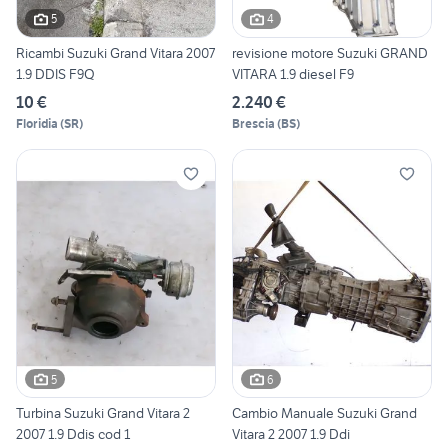
5
4
Ricambi Suzuki Grand Vitara 2007
revisione motore Suzuki GRAND
1.9 DDIS F9Q
VITARA 1.9 diesel F9
10 €
2.240 €
Floridia
(
SR
)
Brescia
(
BS
)
5
6
Turbina Suzuki Grand Vitara 2
Cambio Manuale Suzuki Grand
2007 1.9 Ddis cod 1
Vitara 2 2007 1.9 Ddi