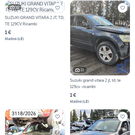
10
SUZUKI GRAND VITARA 2 JT, TD,
TE 129CV Ricambi
1 €
Matino
(
LE
)
10
Suzuki grand vitara 2 jt, td, te
129cv -ricambi
1 €
Matino
(
LE
)