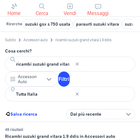
Home
Cerca
Vendi
Messaggi
suzuki gsx s 750 usata
paraurti suzuki vitara
suzuki 
Ricerche
Subito
Accessori auto
ricambi suzuki grand vitara 1.9 ddis
Cosa cerchi?
Accessori
Filtri
Auto
Salva ricerca
Dal più recente
45 risultati
Ricambi suzuki grand vitara 1.9 ddis in Accessori auto