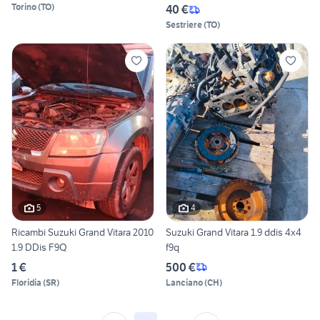
Torino
(
TO
)
40 €
Sestriere
(
TO
)
5
4
Ricambi Suzuki Grand Vitara 2010
Suzuki Grand Vitara 1.9 ddis 4x4
1.9 DDis F9Q
f9q
1 €
500 €
Floridia
(
SR
)
Lanciano
(
CH
)