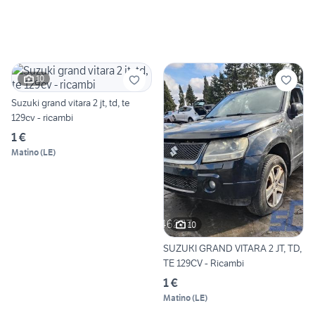
10
Suzuki grand vitara 2 jt, td, te
129cv - ricambi
1 €
Matino
(
LE
)
10
SUZUKI GRAND VITARA 2 JT, TD,
TE 129CV - Ricambi
1 €
Matino
(
LE
)