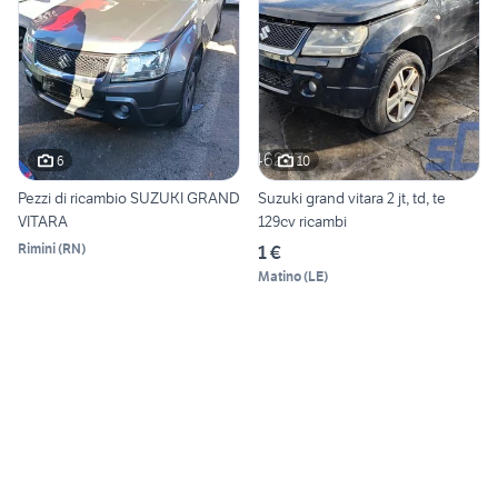
6
10
Pezzi di ricambio SUZUKI GRAND
Suzuki grand vitara 2 jt, td, te
VITARA
129cv ricambi
Rimini
(
RN
)
1 €
Matino
(
LE
)