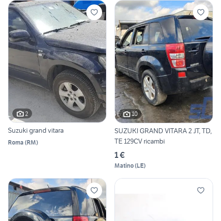
2
10
Suzuki grand vitara
SUZUKI GRAND VITARA 2 JT, TD,
TE 129CV ricambi
Roma
(
RM
)
1 €
Matino
(
LE
)