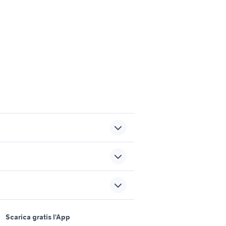
 7000
golf 8 usata
e
165 70 r14 estive
sports e hobby
k ventus
vestiti rinascimento
a
Scarica gratis l'App
Animali
cerimonia