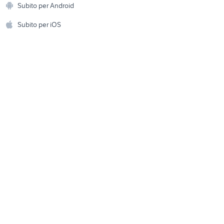
Subito per Android
ento e
barche usate veneto
Accessori per animali
hi
Subito per iOS
Musica e Film
omestici
Libri e Riviste
e Fai da te
Strumenti Musicali
amento e
ri
Sports
 i bambini
Biciclette
Collezionismo