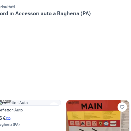
 risultati
ord in Accessori auto a Bagheria (PA)
2
eflettori Auto
5 €
agheria
(
PA
)