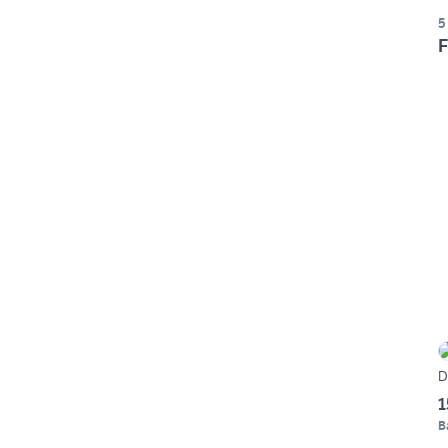
5
F
D
1
B