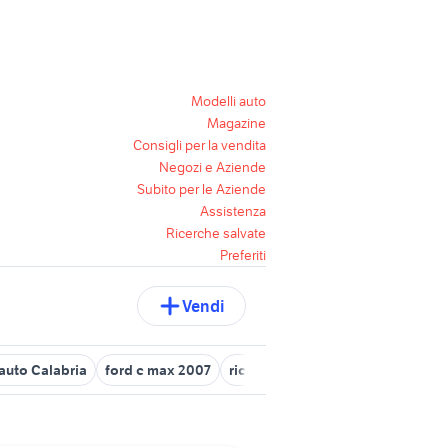
Modelli auto
Magazine
Consigli per la vendita
Negozi e Aziende
Subito per le Aziende
Assistenza
Ricerche salvate
Preferiti
Vendi
 auto Calabria
ford c max 2007
ricambi ford mondeo
auto for