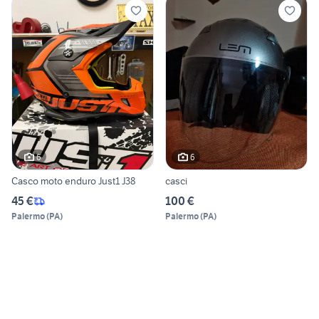
6
6
Casco moto enduro Just1 J38
casci
45 €
100 €
Palermo
(
PA
)
Palermo
(
PA
)