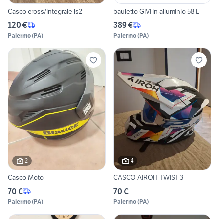
Casco cross/integrale ls2
bauletto GIVI in alluminio 58 L
120 €
389 €
Palermo
(
PA
)
Palermo
(
PA
)
2
4
Casco Moto
CASCO AIROH TWIST 3
70 €
70 €
Palermo
(
PA
)
Palermo
(
PA
)