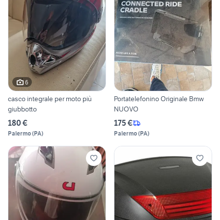
6
casco integrale per moto più
Portatelefonino Originale Bmw
giubbotto
NUOVO
180 €
175 €
Palermo
(
PA
)
Palermo
(
PA
)