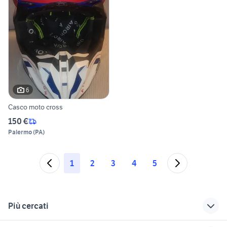
6
Casco moto cross
150 €
Palermo
(
PA
)
1
2
3
4
5
Più cercati