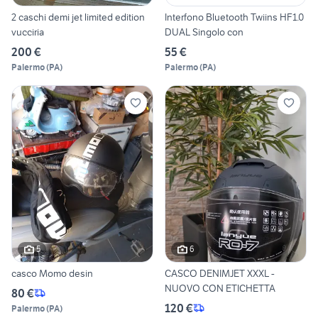
2 caschi demi jet limited edition
Interfono Bluetooth Twiins HF1.0
vucciria
DUAL Singolo con
200 €
55 €
Palermo
(
PA
)
Palermo
(
PA
)
5
6
casco Momo desin
CASCO DENIMJET XXXL -
NUOVO CON ETICHETTA
80 €
120 €
Palermo
(
PA
)