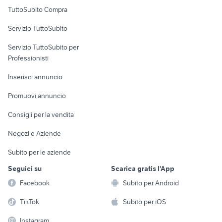
Uffici e Locali
TuttoSubito Compra
commerciali
Servizio TuttoSubito
elettronica
per la casa e la
sports e hobby
Servizio TuttoSubito per
persona
Informatica
Animali
Professionisti
Arredamento e
Console e
Accessori per
Casalinghi
Inserisci annuncio
Videogiochi
animali
Elettrodomestici
Promuovi annuncio
Audio/Video
Musica e Film
Giardino e Fai da te
Consigli per la vendita
Fotografia
Libri e Riviste
Abbigliamento e
Negozi e Aziende
Telefonia
Strumenti Musicali
Accessori
Subito per le aziende
Sports
Tutto per i bambini
Seguici su
Scarica gratis l'App
Biciclette
Facebook
Subito per Android
Collezionismo
TikTok
Subito per iOS
Instagram