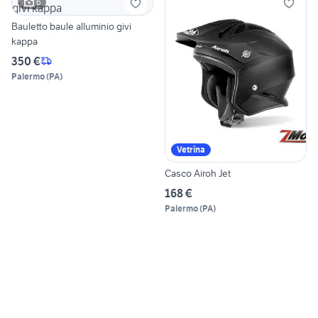
6
Bauletto baule alluminio givi
kappa
350 €
Palermo
(
PA
)
Vetrina
Casco Airoh Jet
168 €
Palermo
(
PA
)