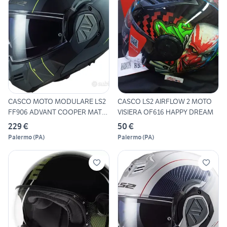
CASCO MOTO MODULARE LS2
CASCO LS2 AIRFLOW 2 MOTO
FF906 ADVANT COOPER MATT
VISIERA OF616 HAPPY DREAM
T
229 €
50 €
Palermo
(
PA
)
Palermo
(
PA
)