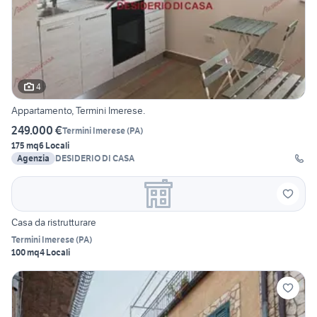
4
Appartamento, Termini Imerese.
249.000 €
Termini Imerese
(
PA
)
175 mq
6 Locali
Agenzia
DESIDERIO DI CASA
Casa da ristrutturare
Termini Imerese
(
PA
)
100 mq
4 Locali