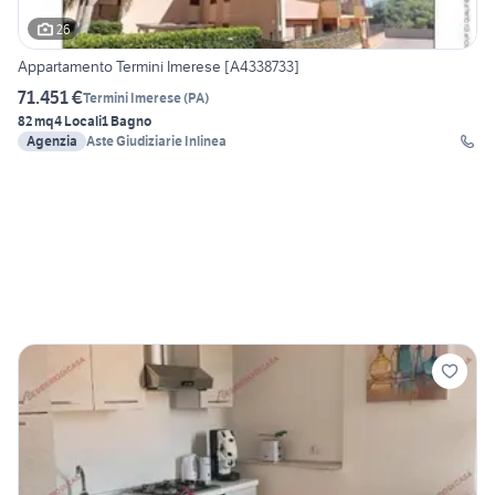
26
Appartamento Termini Imerese [A4338733]
71.451 €
Termini Imerese
(
PA
)
82 mq
4 Locali
1 Bagno
Agenzia
Aste Giudiziarie Inlinea