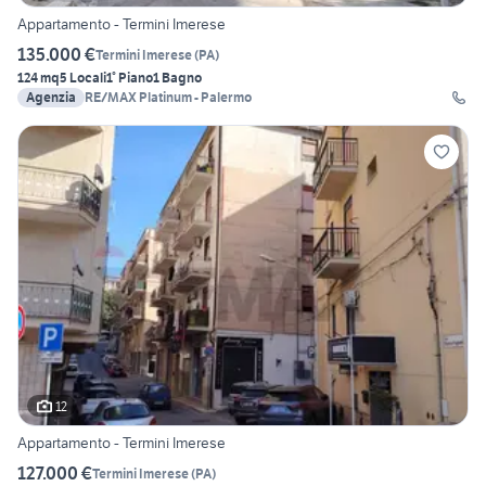
Appartamento - Termini Imerese
135.000 €
Termini Imerese
(
PA
)
124 mq
5 Locali
1° Piano
1 Bagno
Agenzia
RE/MAX Platinum - Palermo
12
Appartamento - Termini Imerese
127.000 €
Termini Imerese
(
PA
)