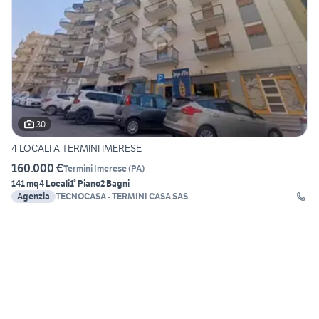
30
4 LOCALI A TERMINI IMERESE
160.000 €
Termini Imerese
(
PA
)
141 mq
4 Locali
1° Piano
2 Bagni
Agenzia
TECNOCASA - TERMINI CASA SAS