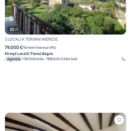
25
3 LOCALI A TERMINI IMERESE
79.000 €
Termini Imerese
(
PA
)
90 mq
3 Locali
1° Piano
1 Bagno
Agenzia
TECNOCASA - TERMINI CASA SAS