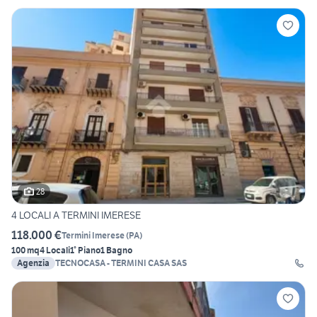
28
4 LOCALI A TERMINI IMERESE
118.000 €
Termini Imerese
(
PA
)
100 mq
4 Locali
1° Piano
1 Bagno
Agenzia
TECNOCASA - TERMINI CASA SAS