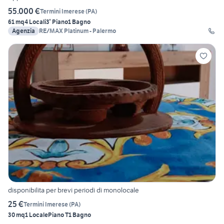
55.000 €
Termini Imerese
(
PA
)
61 mq
4 Locali
3° Piano
1 Bagno
Agenzia
RE/MAX Platinum - Palermo
disponibilita per brevi periodi di monolocale
25 €
Termini Imerese
(
PA
)
30 mq
1 Locale
Piano T
1 Bagno