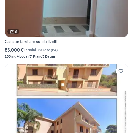
6
Casa unifamiliare su più livelli
85.000 €
Termini Imerese
(
PA
)
100 mq
4 Locali
3° Piano
3 Bagni