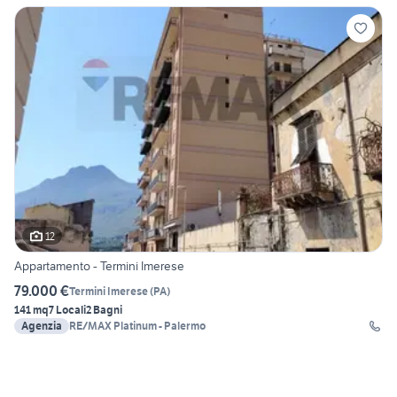
12
Appartamento - Termini Imerese
79.000 €
Termini Imerese
(
PA
)
141 mq
7 Locali
2 Bagni
Agenzia
RE/MAX Platinum - Palermo