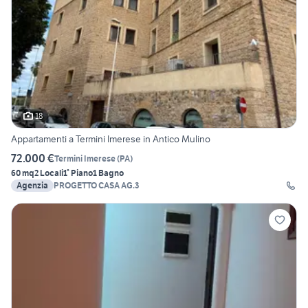
18
Appartamenti a Termini Imerese in Antico Mulino
72.000 €
Termini Imerese
(
PA
)
60 mq
2 Locali
1° Piano
1 Bagno
Agenzia
PROGETTO CASA AG.3