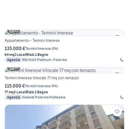
12
Appartamento - Termini Imerese
135.000 €
Termini Imerese
(
PA
)
64 mq
2 Locali
Rialz.
1 Bagno
Agenzia
RE/MAX Platinum - Palermo
27
Termini Imerese trilocale 77 mq con terrazzo
115.000 €
Termini Imerese
(
PA
)
77 mq
3 Locali
Rialz.
1 Bagno
Agenzia
Gabetti Palermo Politeama