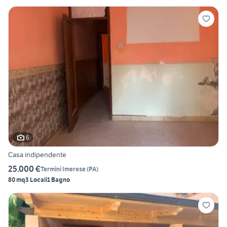
6
Casa indipendente
25.000 €
Termini Imerese
(
PA
)
80 mq
3 Locali
1 Bagno