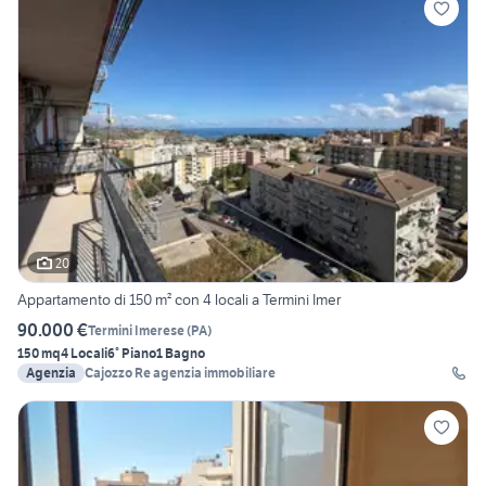
20
Appartamento di 150 m² con 4 locali a Termini Imer
90.000 €
Termini Imerese
(
PA
)
150 mq
4 Locali
6° Piano
1 Bagno
Agenzia
Cajozzo Re agenzia immobiliare