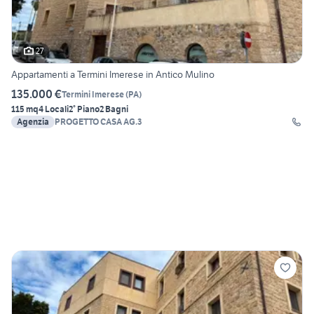
27
Appartamenti a Termini Imerese in Antico Mulino
135.000 €
Termini Imerese
(
PA
)
115 mq
4 Locali
2° Piano
2 Bagni
Agenzia
PROGETTO CASA AG.3