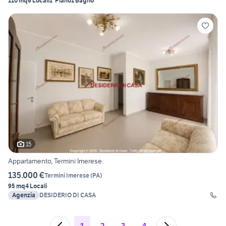
110 mq
6 Locali
1° Piano
1 Bagno
15
Appartamento, Termini Imerese.
135.000 €
Termini Imerese
(
PA
)
95 mq
4 Locali
Agenzia
DESIDERIO DI CASA