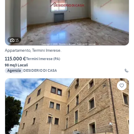
15
Appartamento, Termini Imerese.
115.000 €
Termini Imerese
(
PA
)
98 mq
3 Locali
Agenzia
DESIDERIO DI CASA