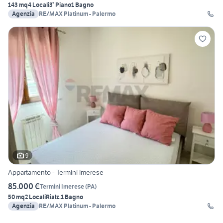
143 mq
4 Locali
3° Piano
1 Bagno
Agenzia
RE/MAX Platinum - Palermo
9
Appartamento - Termini Imerese
85.000 €
Termini Imerese
(
PA
)
50 mq
2 Locali
Rialz.
1 Bagno
Agenzia
RE/MAX Platinum - Palermo