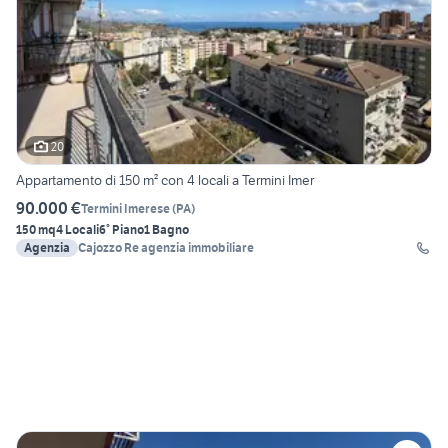
20
Appartamento di 150 m² con 4 locali a Termini Imer
90.000 €
Termini Imerese
(
PA
)
150 mq
4 Locali
6° Piano
1 Bagno
Agenzia
Cajozzo Re agenzia immobiliare