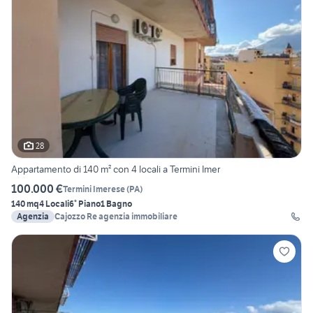
28
Appartamento di 140 m² con 4 locali a Termini Imer
100.000 €
Termini Imerese
(
PA
)
140 mq
4 Locali
6° Piano
1 Bagno
Agenzia
Cajozzo Re agenzia immobiliare