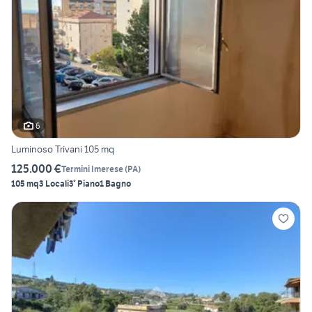
6
Luminoso Trivani 105 mq
125.000 €
Termini Imerese
(
PA
)
105 mq
3 Locali
3° Piano
1 Bagno