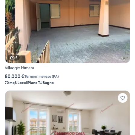
6
Villaggio Himera
80.000 €
Termini Imerese
(
PA
)
70 mq
3 Locali
Piano T
1 Bagno