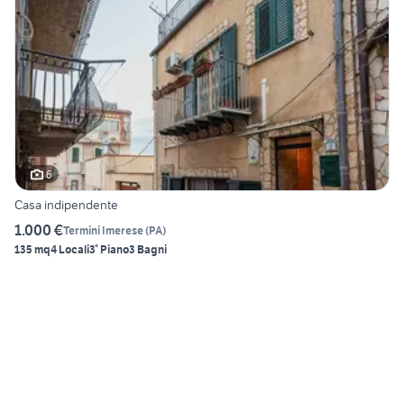
6
Casa indipendente
1.000 €
Termini Imerese
(
PA
)
135 mq
4 Locali
3° Piano
3 Bagni