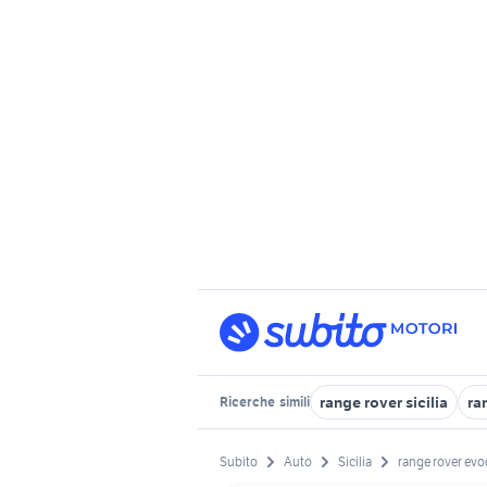
range rover sicilia
ra
Ricerche
simili
Subito
Auto
Sicilia
range rover ev