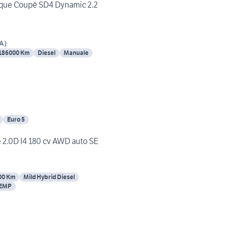
que Coupé SD4 Dynamic 2.2
A
)
186000 Km
Diesel
Manuale
Euro 5
2.0D I4 180 cv AWD auto SE
00 Km
Mild Hybrid Diesel
TEMP