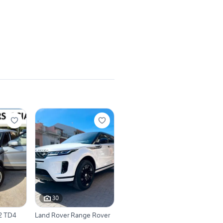
30
2 TD4
Land Rover Range Rover