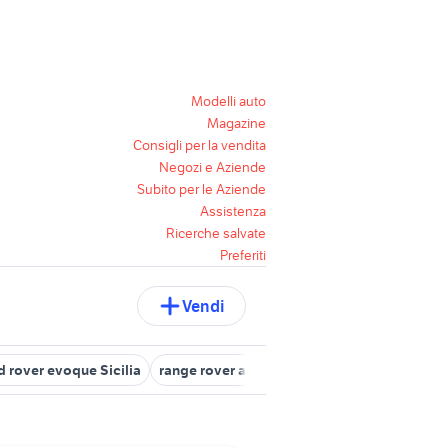
Modelli auto
Magazine
Consigli per la vendita
Negozi e Aziende
Subito per le Aziende
Assistenza
Ricerche salvate
Preferiti
Vendi
d rover evoque Sicilia
range rover auto Palermo
range rover acce