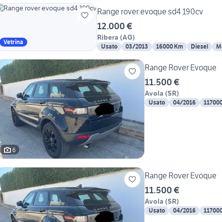
Range rover evoque sd4 190cv
12.000 €
Ribera
(
AG
)
Vetrina
Usato
03/2013
16000 Km
Diesel
M
Range Rover Evoque
11.500 €
Avola
(
SR
)
Usato
04/2016
11700
6
Range Rover Evoque
11.500 €
Avola
(
SR
)
Usato
04/2016
11700