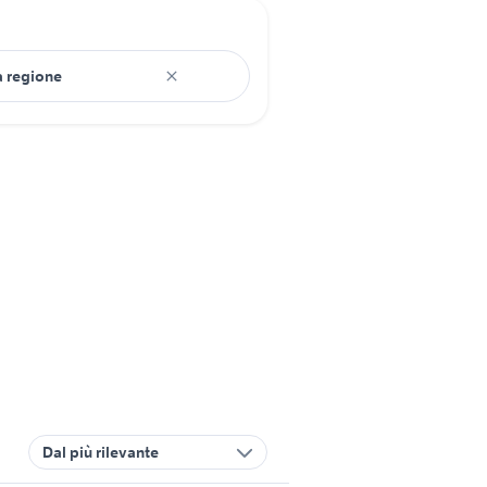
Dal più rilevante