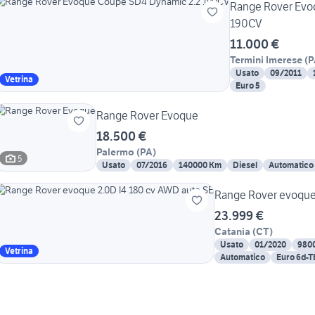
Range Rover Evo
190CV
11.000 €
Termini Imerese
(
P
Usato
09/2011
Vetrina
Euro 5
Range Rover Evoque
18.500 €
Palermo
(
PA
)
5
Usato
07/2016
140000 Km
Diesel
Automatico
Range Rover evoque 
23.999 €
Catania
(
CT
)
Usato
01/2020
980
Vetrina
Automatico
Euro 6d-