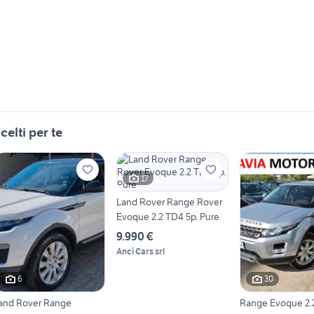
celti per te
17
Land Rover Range Rover
Evoque 2.2 TD4 5p. Pure
9.990 €
Anci Cars srl
6
30
and Rover Range
Range Evoque 2.