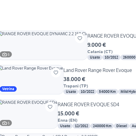
RANGE ROVER EVOQUE
9.000 €
Catania
(
CT
)
6
Usato
10/2012
260000
Land Rover Range Rover Evoque
38.000 €
Trapani
(
TP
)
Vetrina
Usato
10/2022
54000 Km
Mild Hybr
RANGE ROVER EVOQUE SD4
15.000 €
Enna
(
EN
)
6
Usato
12/2012
240000 Km
Diesel
Au