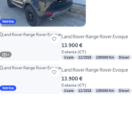
Vetrina
Land Rover Range Rover Evoque
13.900 €
Catania
(
CT
)
6
Usato
12/2018
109000 Km
Diesel
Land Rover Range Rover Evoque
13.900 €
Catania
(
CT
)
Vetrina
Usato
12/2018
109000 Km
Diesel