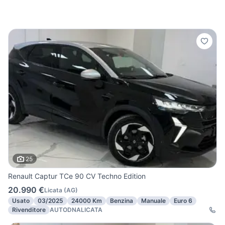
25
Renault Captur TCe 90 CV Techno Edition
20.990 €
Licata
(
AG
)
Usato
03/2025
24000 Km
Benzina
Manuale
Euro 6
Rivenditore
AUTODNALICATA