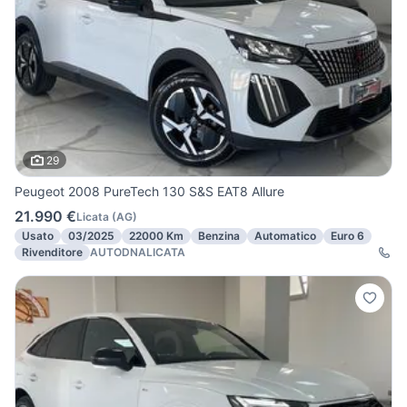
29
Peugeot 2008 PureTech 130 S&S EAT8 Allure
21.990 €
Licata
(
AG
)
Usato
03/2025
22000 Km
Benzina
Automatico
Euro 6
Rivenditore
AUTODNALICATA