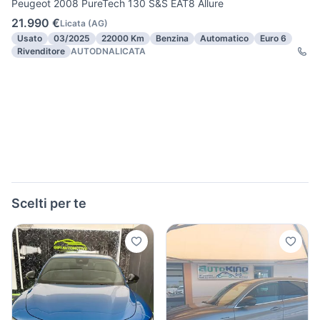
Peugeot 2008 PureTech 130 S&S EAT8 Allure
21.990 €
Licata
(
AG
)
Usato
03/2025
22000 Km
Benzina
Automatico
Euro 6
Rivenditore
AUTODNALICATA
Scelti per te