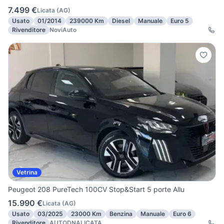
7.499 €
Licata
(
AG
)
Usato
01/2014
239000 Km
Diesel
Manuale
Euro 5
Rivenditore
NoviAuto
Vetrina
Peugeot 208 PureTech 100CV Stop&Start 5 porte Allu
15.990 €
Licata
(
AG
)
Usato
03/2025
23000 Km
Benzina
Manuale
Euro 6
Rivenditore
AUTODNALICATA