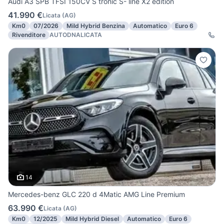
Audi A3 SPB TFSI 150CV S tronic S- line X2 edition
41.990 €
Licata
(
AG
)
Km0
07/2026
Mild Hybrid Benzina
Automatico
Euro 6
Rivenditore
AUTODNALICATA
14
Mercedes-benz GLC 220 d 4Matic AMG Line Premium
63.990 €
Licata
(
AG
)
Km0
12/2025
Mild Hybrid Diesel
Automatico
Euro 6