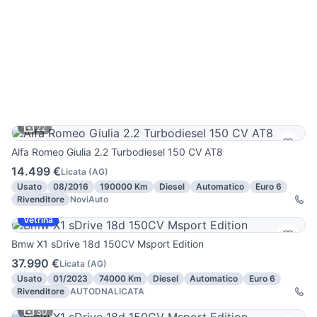
22
Alfa Romeo Giulia 2.2 Turbodiesel 150 CV AT8
14.499 €
Licata
(
AG
)
Usato
08/2016
190000 Km
Diesel
Automatico
Euro 6
Rivenditore
NoviAuto
Vetrina
Bmw X1 sDrive 18d 150CV Msport Edition
37.990 €
Licata
(
AG
)
Usato
01/2023
74000 Km
Diesel
Automatico
Euro 6
Rivenditore
AUTODNALICATA
30