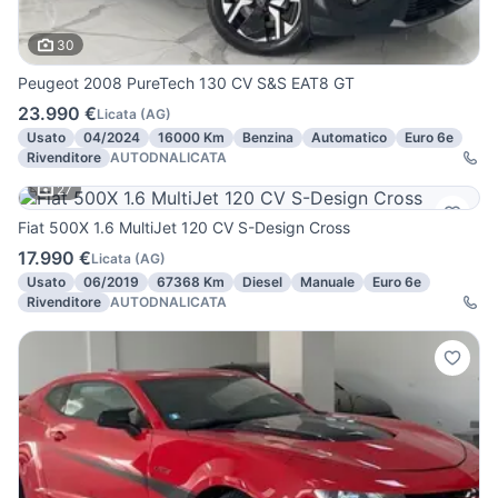
30
Peugeot 2008 PureTech 130 CV S&S EAT8 GT
23.990 €
Licata
(
AG
)
Usato
04/2024
16000 Km
Benzina
Automatico
Euro 6e
Rivenditore
AUTODNALICATA
27
Fiat 500X 1.6 MultiJet 120 CV S-Design Cross
17.990 €
Licata
(
AG
)
Usato
06/2019
67368 Km
Diesel
Manuale
Euro 6e
Rivenditore
AUTODNALICATA