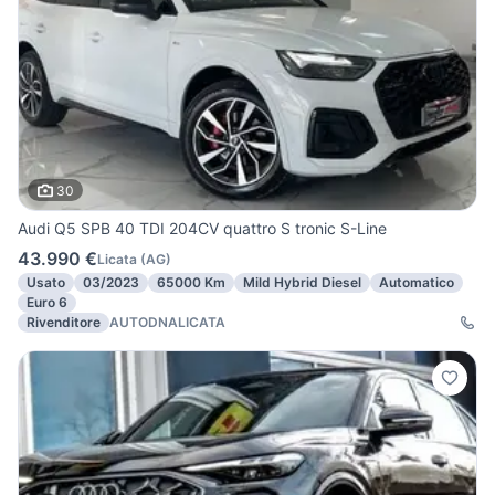
30
Audi Q5 SPB 40 TDI 204CV quattro S tronic S-Line
43.990 €
Licata
(
AG
)
Usato
03/2023
65000 Km
Mild Hybrid Diesel
Automatico
Euro 6
Rivenditore
AUTODNALICATA