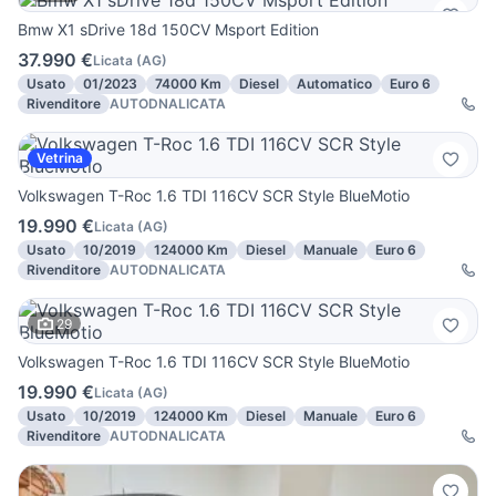
Bmw X1 sDrive 18d 150CV Msport Edition
37.990 €
Licata
(
AG
)
Usato
01/2023
74000 Km
Diesel
Automatico
Euro 6
Rivenditore
AUTODNALICATA
Vetrina
Volkswagen T-Roc 1.6 TDI 116CV SCR Style BlueMotio
19.990 €
Licata
(
AG
)
Usato
10/2019
124000 Km
Diesel
Manuale
Euro 6
Rivenditore
AUTODNALICATA
29
Volkswagen T-Roc 1.6 TDI 116CV SCR Style BlueMotio
19.990 €
Licata
(
AG
)
Usato
10/2019
124000 Km
Diesel
Manuale
Euro 6
Rivenditore
AUTODNALICATA