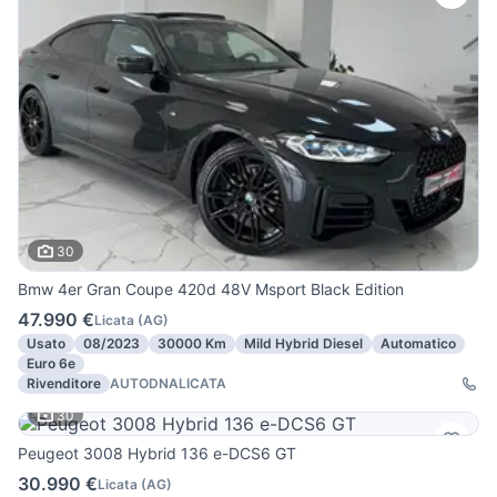
30
Bmw 4er Gran Coupe 420d 48V Msport Black Edition
47.990 €
Licata
(
AG
)
Usato
08/2023
30000 Km
Mild Hybrid Diesel
Automatico
Euro 6e
Rivenditore
AUTODNALICATA
30
Peugeot 3008 Hybrid 136 e-DCS6 GT
30.990 €
Licata
(
AG
)