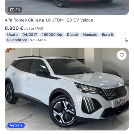
30
Alfa Romeo Giulietta 1.6 JTDm 120 CV Veloce
8.900 €
Licata
(
AG
)
Usato
04/2017
190000 Km
Diesel
Manuale
Euro 6
Rivenditore
NoviAuto
Vetrina