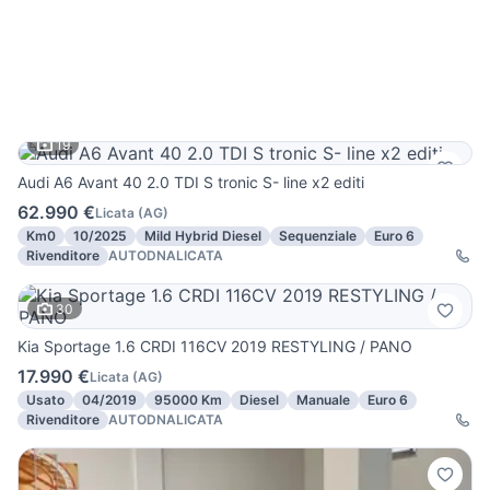
19
Audi A6 Avant 40 2.0 TDI S tronic S- line x2 editi
62.990 €
Licata
(
AG
)
Km0
10/2025
Mild Hybrid Diesel
Sequenziale
Euro 6
Rivenditore
AUTODNALICATA
30
Kia Sportage 1.6 CRDI 116CV 2019 RESTYLING / PANO
17.990 €
Licata
(
AG
)
Usato
04/2019
95000 Km
Diesel
Manuale
Euro 6
Rivenditore
AUTODNALICATA