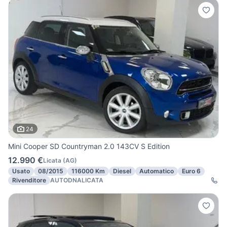
24
Mini Cooper SD Countryman 2.0 143CV S Edition
12.990 €
Licata
(
AG
)
Usato
08/2015
116000 Km
Diesel
Automatico
Euro 6
Rivenditore
AUTODNALICATA