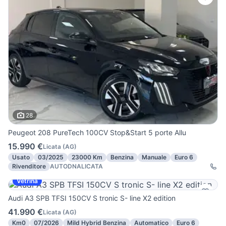
28
Peugeot 208 PureTech 100CV Stop&Start 5 porte Allu
15.990 €
Licata
(
AG
)
Usato
03/2025
23000 Km
Benzina
Manuale
Euro 6
Rivenditore
AUTODNALICATA
Vetrina
Audi A3 SPB TFSI 150CV S tronic S- line X2 edition
41.990 €
Licata
(
AG
)
Km0
07/2026
Mild Hybrid Benzina
Automatico
Euro 6