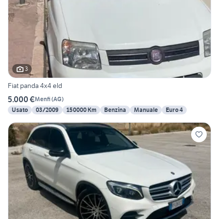
3
Fiat panda 4x4 eld
5.000 €
Menfi
(
AG
)
Usato
03/2009
150000 Km
Benzina
Manuale
Euro 4