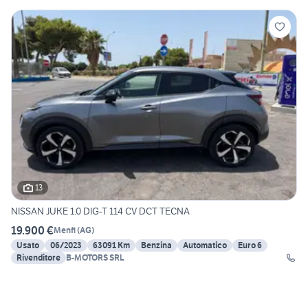
13
NISSAN JUKE 1.0 DIG-T 114 CV DCT TECNA
19.900 €
Menfi
(
AG
)
Usato
06/2023
63091 Km
Benzina
Automatico
Euro 6
Rivenditore
B-MOTORS SRL