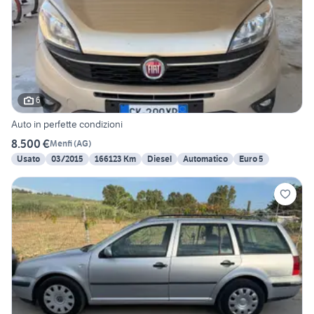
6
Auto in perfette condizioni
8.500 €
Menfi
(
AG
)
Usato
03/2015
166123 Km
Diesel
Automatico
Euro 5