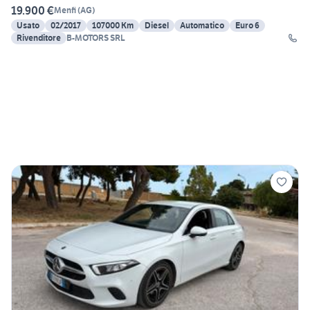
19.900 €
Menfi
(
AG
)
Usato
02/2017
107000 Km
Diesel
Automatico
Euro 6
Rivenditore
B-MOTORS SRL