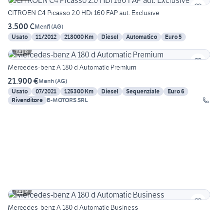
CITROEN C4 Picasso 2.0 HDi 160 FAP aut. Exclusive
3.500 €
Menfi
(
AG
)
Usato
11/2012
218000 Km
Diesel
Automatico
Euro 5
8
Mercedes-benz A 180 d Automatic Premium
21.900 €
Menfi
(
AG
)
Usato
07/2021
125300 Km
Diesel
Sequenziale
Euro 6
Rivenditore
B-MOTORS SRL
9
Mercedes-benz A 180 d Automatic Business