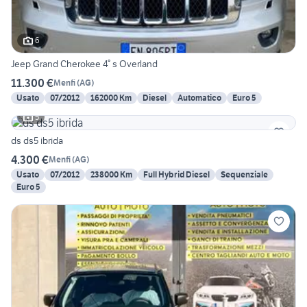
6
Jeep Grand Cherokee 4° s Overland
11.300 €
Menfi
(
AG
)
Usato
07/2012
162000 Km
Diesel
Automatico
Euro 5
5
ds ds5 ibrida
4.300 €
Menfi
(
AG
)
Usato
07/2012
238000 Km
Full Hybrid Diesel
Sequenziale
Euro 5