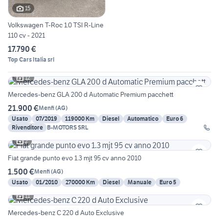
15
Volkswagen T-Roc 1.0 TSI R-Line
110 cv - 2021
17.790 €
Top Cars Italia srl
12
Mercedes-benz GLA 200 d Automatic Premium pacchett
21.900 €
Menfi
(
AG
)
Usato
07/2019
119000 Km
Diesel
Automatico
Euro 6
Rivenditore
B-MOTORS SRL
2
Fiat grande punto evo 1.3 mjt 95 cv anno 2010
1.500 €
Menfi
(
AG
)
Usato
01/2010
270000 Km
Diesel
Manuale
Euro 5
11
Mercedes-benz C 220 d Auto Exclusive