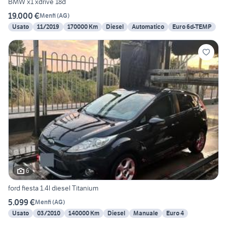
BMW x1 xdrive 18d
19.000 €
Menfi
(
AG
)
Usato
11/2019
170000 Km
Diesel
Automatico
Euro 6d-TEMP
6
ford fiesta 1.4l diesel Titanium
5.099 €
Menfi
(
AG
)
Usato
03/2010
140000 Km
Diesel
Manuale
Euro 4