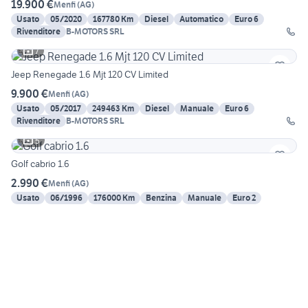
19.900 €
Menfi
(
AG
)
Usato
05/2020
167780 Km
Diesel
Automatico
Euro 6
Rivenditore
B-MOTORS SRL
7
Jeep Renegade 1.6 Mjt 120 CV Limited
9.900 €
Menfi
(
AG
)
Usato
05/2017
249463 Km
Diesel
Manuale
Euro 6
Rivenditore
B-MOTORS SRL
5
Golf cabrio 1.6
2.990 €
Menfi
(
AG
)
Usato
06/1996
176000 Km
Benzina
Manuale
Euro 2