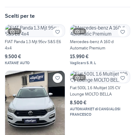
Scelti per te
23
16
FIAT Panda 1.3 Mjt 95cv S&S E6
Mercedes-benz A 160 d
4x4
Automatic Premium
9.500 €
15.990 €
KATANE' AUTO
Vaglicars S. R. L
17
Fiat 500L 1.6 Multijet 105 CV
Lounge MOLTO BELLA
8.500 €
AUTOMARKET di CANGIALOSI
FRANCESCO