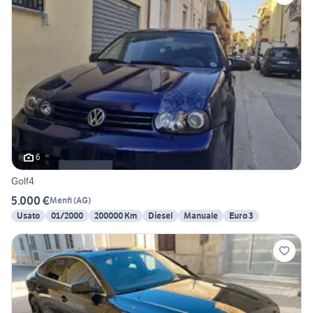
6
Golf4
5.000 €
Menfi
(
AG
)
Usato
01/2000
200000 Km
Diesel
Manuale
Euro 3