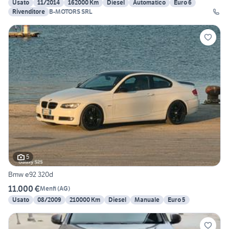
Usato
11/2014
162000 Km
Diesel
Automatico
Euro 6
Rivenditore
B-MOTORS SRL
5
Bmw e92 320d
11.000 €
Menfi
(
AG
)
Usato
08/2009
210000 Km
Diesel
Manuale
Euro 5