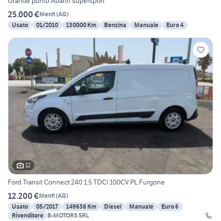
Grande punto Abarth supersport
25.000 €
Menfi
(
AG
)
Usato
01/2010
130000 Km
Benzina
Manuale
Euro 4
12
Ford Transit Connect 240 1.5 TDCi 100CV PL Furgone
12.200 €
Menfi
(
AG
)
Usato
05/2017
149636 Km
Diesel
Manuale
Euro 6
Rivenditore
B-MOTORS SRL