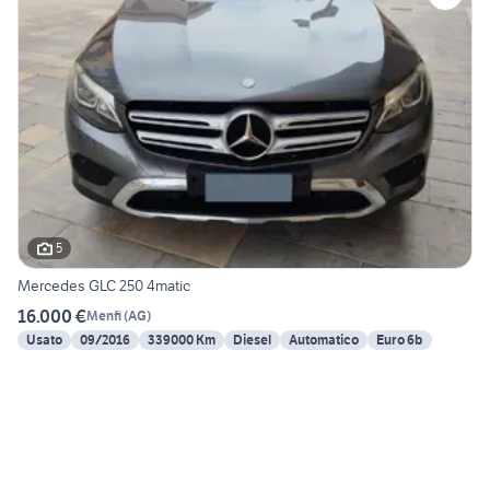
5
Mercedes GLC 250 4matic
16.000 €
Menfi
(
AG
)
Usato
09/2016
339000 Km
Diesel
Automatico
Euro 6b