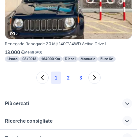
6
Renegade Renegade 2.0 Mjt 140CV 4WD Active Drive L
13.000 €
Menfi
(
AG
)
Usato
08/2018
164000 Km
Diesel
Manuale
Euro 6e
1
2
3
Più cercati
Correlati
Richerche simili
Suggerimenti
Ricerche consigliate
mitsubishi pajero
siracusa
renault captur usata
Palermo provincia
palermo
auto usate mantova
auto usate reggio emilia
auto renault austral