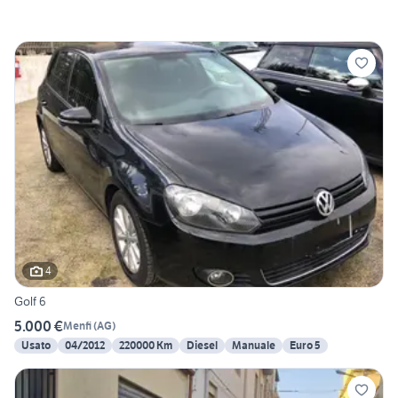
4
Golf 6
5.000 €
Menfi
(
AG
)
Usato
04/2012
220000 Km
Diesel
Manuale
Euro 5