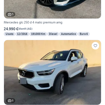
5
Mercedes glc 250 d 4 matic premium amg
24.990 €
Menfi
(
AG
)
Usato
12/2016
191000 Km
Diesel
Automatico
Euro 6
6