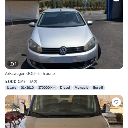
6
Volkswagen GOLF 6 - 5 porte
5.000 €
Menfi
(
AG
)
Usato
01/2010
270000 Km
Diesel
Manuale
Euro 5