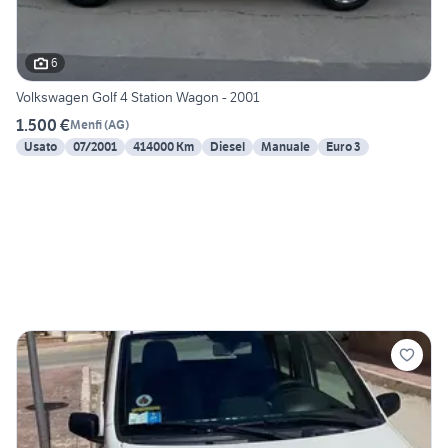
6
Volkswagen Golf 4 Station Wagon - 2001
1.500 €
Menfi
(
AG
)
Usato
07/2001
414000 Km
Diesel
Manuale
Euro 3