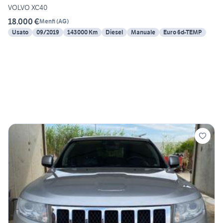
VOLVO XC40
18.000 €
Menfi
(
AG
)
Usato
09/2019
143000 Km
Diesel
Manuale
Euro 6d-TEMP