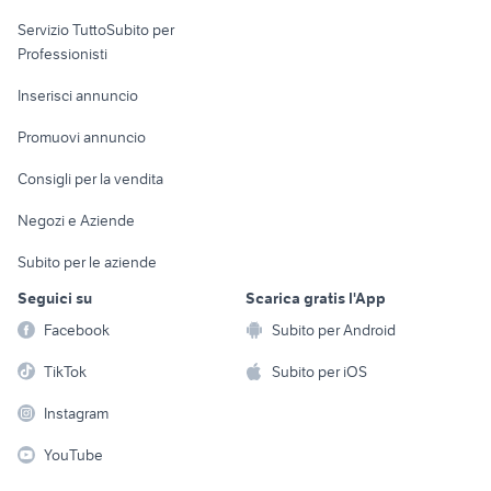
elettronica
per la casa e la
sports e hobby
Servizio TuttoSubito per
persona
Informatica
Animali
Professionisti
Arredamento e
Console e
Accessori per
Casalinghi
Inserisci annuncio
Videogiochi
animali
Elettrodomestici
Promuovi annuncio
Audio/Video
Musica e Film
Giardino e Fai da te
Consigli per la vendita
Fotografia
Libri e Riviste
Abbigliamento e
Negozi e Aziende
Telefonia
Strumenti Musicali
Accessori
Subito per le aziende
Sports
Tutto per i bambini
Seguici su
Scarica gratis l'App
Biciclette
Facebook
Subito per Android
Collezionismo
TikTok
Subito per iOS
Instagram
YouTube