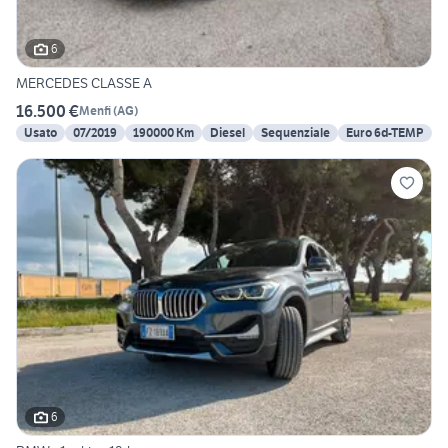
6
MERCEDES CLASSE A
16.500 €
Menfi
(
AG
)
Usato
07/2019
190000 Km
Diesel
Sequenziale
Euro 6d-TEMP
6