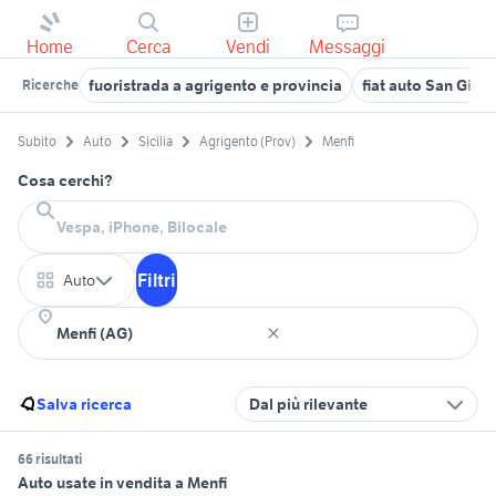
Home
Cerca
Vendi
Messaggi
fuoristrada a agrigento e provincia
fiat auto San Giov
Ricerche
Subito
Auto
Sicilia
Agrigento (Prov)
Menfi
Cosa cerchi?
Filtri
Auto
Salva ricerca
Dal più rilevante
66 risultati
Auto usate in vendita a Menfi