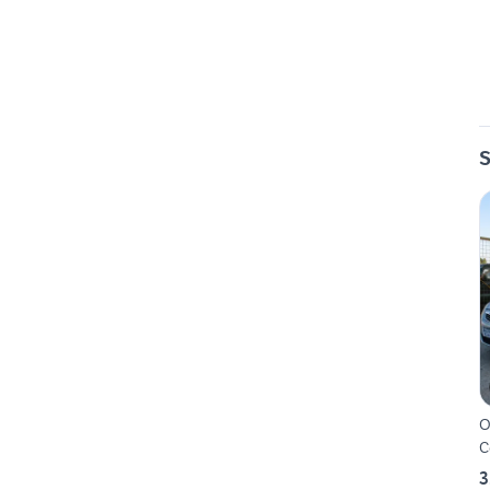
S
O
C
3