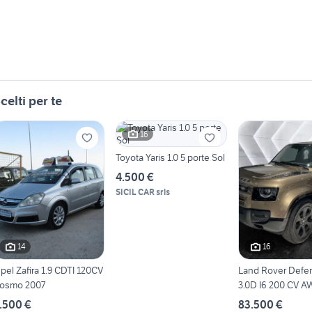
celti per te
16
Toyota Yaris 1.0 5 porte Sol
4.500 €
SICIL CAR srls
14
16
pel Zafira 1.9 CDTI 120CV
Land Rover Defe
osmo 2007
3.0D I6 200 CV A
.500 €
83.500 €