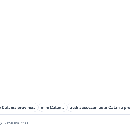
o Catania provincia
mini Catania
audi accessori auto Catania pr
Zafferana Etnea